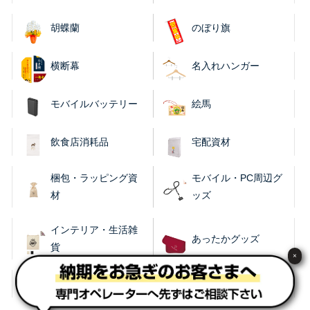
胡蝶蘭
のぼり旗
横断幕
名入れハンガー
モバイルバッテリー
絵馬
飲食店消耗品
宅配資材
梱包・ラッピング資
モバイル・PC周辺グ
材
ッズ
インテリア・生活雑
あったかグッズ
貨
×
レイングッズ
涼感グッズ