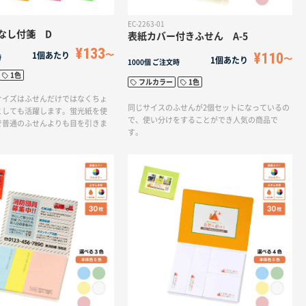
EC-2263-01
なし付箋 D
表紙カバー付きふせん A-5
¥133
¥110
1個あたり
時
1個あたり
1000個
ご注文時
1色
フルカラー
1色
サイズはふせんだけではなくちょ
同じサイスのふせんが2個セットになっているの
としても活躍します。蛍光紙を使
で、使い分けをすることができ人気の商品で
で普通のふせんよりも目を引きま
す。