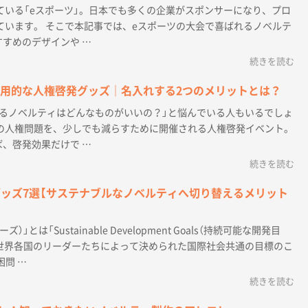
ている「eスポーツ」。日本でも多くの企業がスポンサーになり、プロ
ています。 そこで本記事では、eスポーツの大会で喜ばれるノベルテ
すすめのデザインや …
続きを読む
実用的な人権啓発グッズ｜名入れする2つのメリットとは？
するノベルティはどんなものがいいの？」と悩んでいる人もいるでしょ
どの人権問題を、少しでも減らすために開催される人権啓発イベント。
、啓発効果だけで …
続きを読む
グッズ7選【サステナブルなノベルティへ切り替えるメリット
）」とは「Sustainable Development Goals（持続可能な開発目
、世界各国のリーダーたちによって決められた国際社会共通の目標のこ
困問 …
続きを読む