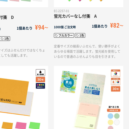
EC-2257-01
蛍光カバーなし付箋 A
付箋 D
¥82
¥94
1個あたり
1000個
ご注文時
1個あたり
時
フルカラー
1色
1色
定番サイズの細長いふせんで、使い勝手がよく
サイズはふせんだけではなくちょ
あらゆる場面で活躍します。蛍光紙を使用して
としても活躍します。
いるので普通のふせんよりも目を引きます。