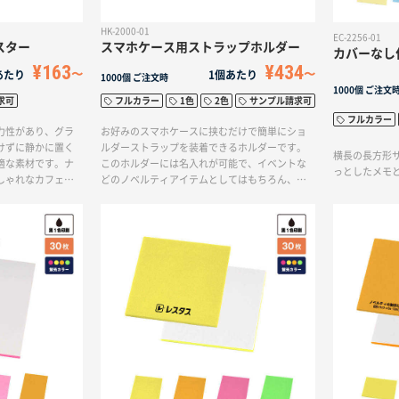
HK-2000-01
EC-2256-01
スター
スマホケース用ストラップホルダー
カバーなし
¥163
¥434
あたり
1個あたり
1000個
ご注文時
1000個
ご注文
求可
フルカラー
1色
2色
サンプル請求可
フルカラー
力性があり、グラ
お好みのスマホケースに挟むだけで簡単にショ
けずに静かに置く
ルダーストラップを装着できるホルダーです。
横長の長方形
適な素材です。ナ
このホルダーには名入れが可能で、イベントな
っとしたメモ
しゃれなカフェや
どのノベルティアイテムとしてはもちろん、オ
。また、広い範囲
リジナルグッズや販売品としてもおすすめで
ロゴを印刷すれば
す。スマホを手軽に身につけることができ、忙
として活用するこ
しい日常やアクティブなシーンでも便利です。
イクルコースター
自社のロゴやメッセージを入れることで、ブラ
ィアイテムとして注
ンドのプロモーションやイベントの思い出に残
ルやレストランか
るアイテムとなります。オリジナリティを追求
障がいを持つ方々
したアイテムで、人気と実用性を兼ね備えた商
ルク工場でシート
品です。
サイクル品です。
を再利用すること
い者の自立支援を
す。SDGsに取り
画やキャンペーン