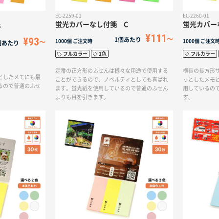
テムです。
EC-2259-01
EC-2260-01
蛍光カバーなし付箋 C
蛍光カバー
B
¥111
¥93
1個あたり
1000個
ご注文時
1000個
ご注文
個あたり
フルカラー
1色
フルカラー
定番の正方形のふせんは様々な用途で使用する
横長の長方形
としたメモにも最
ことができるので、ノベルティとしても喜ばれ
っとしたメモ
るので普通のふせ
ます。蛍光紙を使用しているので普通のふせん
用しているの
よりも目を引きます。
す。