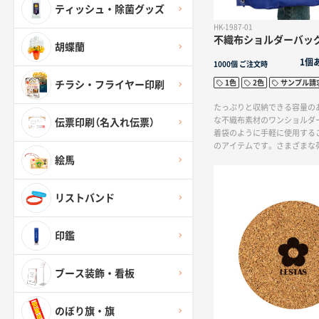
ティッシュ・除菌グッズ
HK-1987-01
不織布ショルダーバッ
胡蝶蘭
1個
1000個
ご注文時
1色
2色
サンプル請
チラシ・フライヤー印刷
たっぷりと収納できる容量の
な不織布素材のワンショルダ
伝票印刷（名入れ伝票）
着袋のように手軽に使用する
のアイテムです。さまざまな
運ぶことができるので、日常
絵馬
ッピングに最適です。軽量で
め、長くご愛用いただけます
リストバンド
印鑑
ブース装飾・看板
のぼり旗・旗