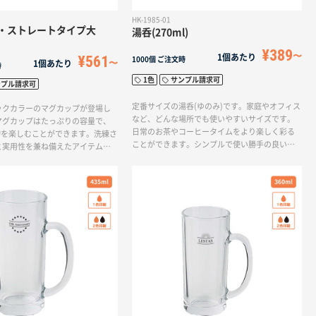
HK-1985-01
・ストレートタイプ大
湯呑(270ml)
¥389
1個あたり
¥561
1000個
ご注文時
1個あたり
時
1色
サンプル請求可
ンプル請求可
定番サイズの湯呑(ゆのみ)です。家庭やオフィス
ックカラーのマグカップが登場し
など、どんな場所でも使いやすいサイズです。
マグカップはたっぷりの容量で、
日常のお茶やコーヒータイムをより楽しく彩る
み物を楽しむことができます。洗練さ
ことができます。シンプルで使い勝手の良いデ
と実用性を兼ね備えたアイテムで
ザインです。