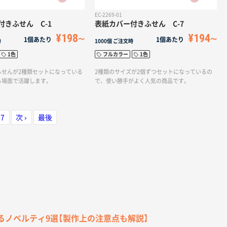
EC-2269-01
付きふせん C-1
表紙カバー付きふせん C-7
¥198
¥194
1個あたり
1個あたり
時
1000個
ご注文時
1色
フルカラー
1色
ふせんが2種類セットになっている
2種類のサイズが2個ずつセットになっているの
る場面で活躍します。
で、使い勝手がよく人気の商品です。
7
次 ›
最後
るノベルティ9選【製作上の注意点も解説】