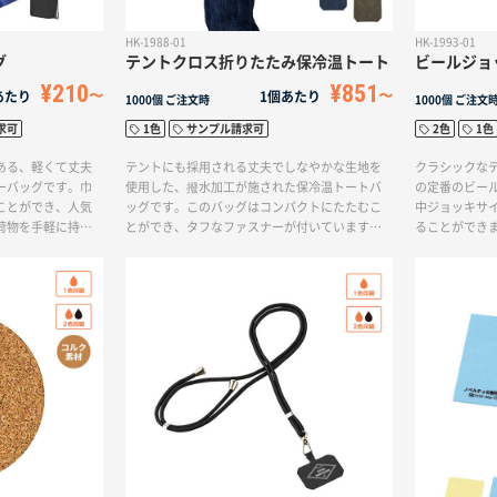
HK-1988-01
HK-1993-01
グ
テントクロス折りたたみ保冷温トート
ビールジョッ
¥210
¥851
あたり
1個あたり
1000個
ご注文時
1000個
ご注文
求可
1色
サンプル請求可
2色
1色
ある、軽くて丈夫
テントにも採用される丈夫でしなやかな生地を
クラシックな
ーバッグです。巾
使用した、撥水加工が施された保冷温トートバ
の定番のビー
ことができ、人気
ッグです。このバッグはコンパクトにたたむこ
中ジョッキサイ
荷物を手軽に持ち
とができ、タフなファスナーが付いています。
ることができ
のお出かけやショ
内側には本体を収納できるメッシュポケットが
丈夫な素材のた
あり、保冷剤を入れることもできます。さら
。
に、ファスナーを閉じることで保冷・保温効果
がさらに向上します。このバッグはアウトドア
での使用はもちろん、ピクニックやキャンプな
どさまざまな場面で便利に活用できるアイテム
です。