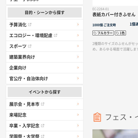
EC-2264-01
目的・シーンから探す
表紙カバー付きふせん 
1個
予算消化
1000個
ご注文時
フルカラー
1色
エコロジー・環境配慮
2種類のサイズのふせんがセ
スポーツ
め、あらゆる場面で活躍しま
建築業界向け
企業向け
官公庁・自治体向け
イベントから探す
展示会・見本市
来場記念
フェス・
卒業・入学記念
学園祭・大学祭