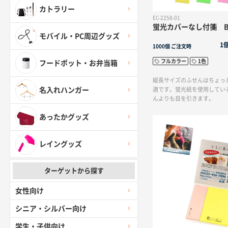
におすすめのノベルティアイ
カトラリー
EC-2258-01
蛍光カバーなし付箋 
モバイル・PC周辺グッズ
1
1000個
ご注文時
フルカラー
1色
フードポット・お弁当箱
縦長サイズのふせんはちょっ
適です。蛍光紙を使用してい
名入れハンガー
んよりも目を引きます。
あったかグッズ
レイングッズ
ターゲットから探す
女性向け
シニア・シルバー向け
学生・子供向け