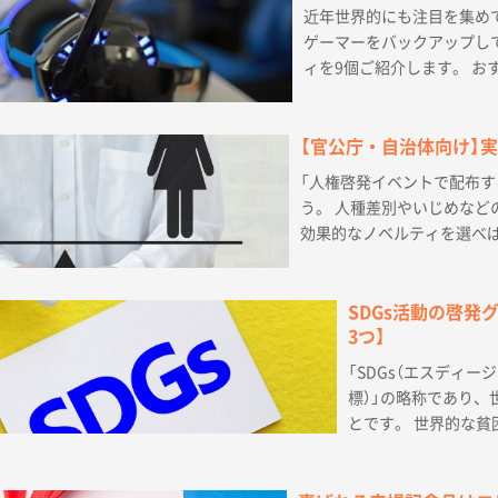
近年世界的にも注目を集め
ゲーマーをバックアップし
ィを9個ご紹介します。 お
【官公庁・自治体向け】
「人権啓発イベントで配布
う。 人種差別やいじめな
効果的なノベルティを選べば
SDGs活動の啓発
3つ】
「SDGs（エスディージーズ
標）」の略称であり
とです。 世界的な貧