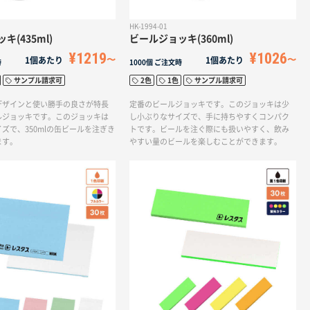
HK-1994-01
キ(435ml)
ビールジョッキ(360ml)
¥1219
¥1026
1個あたり
1個あたり
時
1000個
ご注文時
サンプル請求可
2色
1色
サンプル請求可
デザインと使い勝手の良さが特長
定番のビールジョッキです。このジョッキは少
ルジョッキです。このジョッキは
し小ぶりなサイズで、手に持ちやすくコンパク
ズで、350mlの缶ビールを注ぎき
トです。ビールを注ぐ際にも扱いやすく、飲み
ます。
やすい量のビールを楽しむことができます。