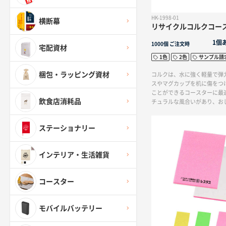
HK-1998-01
横断幕
リサイクルコルクコー
1個
1000個
ご注文時
宅配資材
1色
2色
サンプル請
梱包・ラッピング資材
コルクは、水に強く軽量で弾
スやマグカップを机に傷をつ
ことができるコースターに最
飲食店消耗品
チュラルな風合いがあり、お
レストランにもおすすめです
に印刷が可能なので、お店の
ステーショナリー
オリジナルのグッズや記念品
ともできます。さらに、リサ
はSDGsに貢献するノベルテ
インテリア・生活雑貨
目されています。これはホテ
ら回収されたワインコルクを
によって選別・洗浄され、コ
コースター
状に成型・加熱殺菌されたリ
廃棄されるはずだったコルク
で環境に配慮し、さらに障が
モバイルバッテリー
応援するエシカルなアイテムで
組む企業や環境に配慮した企