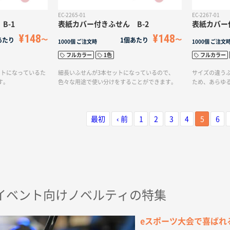
EC-2265-01
EC-2267-01
B-1
表紙カバー付きふせん B-2
表紙カバー
¥148
¥148
あたり
1個あたり
1000個
ご注文時
1000個
ご注文
フルカラー
1色
フルカラー
ットになっているた
細長いふせんが3本セットになっているので、
サイズの違う
す。
色々な用途で使い分けをすることができます。
ため、あらゆ
最初
‹ 前
1
2
3
4
5
6
イベント向けノベルティの特集
eスポーツ大会で喜ばれ