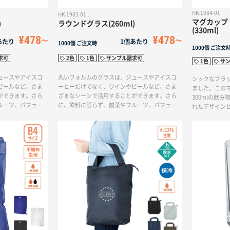
HK-1984-01
HK-1983-01
マグカップ
)
ラウンドグラス(260ml)
(330ml)
¥478
¥478
あたり
1個あたり
1000個
ご注文時
1000個
ご注文
求可
2色
1色
サンプル請求可
1色
サ
ュースやアイスコ
丸いフォルムのグラスは、ジュースやアイスコ
シックなブラ
ビールなど、さま
ーヒーだけでなく、ワインやビールなど、さま
ました。この
ができます。さら
ざまなシーンで活用することができます。さら
300mlの飲
ルーツ、パフェな
に、飲料に限らず、前菜やフルーツ、パフェな
れたデザイン
幅広い用途で利用
どの盛り付けにも最適です。幅広い用途で利用
す。
です。
できる汎用性の高いアイテムです。