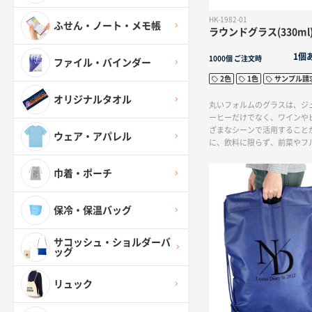
HK-1982-01
ふせん・ノート・メモ帳
ラウンドグラス(330ml
1個
1000個
ご注文時
ファイル・バインダー
2色
1色
サンプル請
オリジナルタオル
丸いフォルムのグラスは、ジ
ーヒーだけでなく、ワインや
ざまなシーンで活用すること
ウェア・アパレル
に、飲料に限らず、前菜やフ
どの盛り付けにも最適です。
できる汎用性の高いアイテム
巾着・ポーチ
保冷・保温バッグ
サコッシュ・ショルダーバ
ッグ
リュック