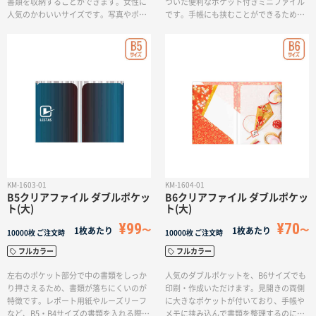
書類を収納することができます。女性に
ついた便利なポケット付きミニファイル
人気のかわいいサイズです。写真やポス
です。手帳にも挟むことができるため、
トカード、レシート、手紙など、小さく
ビジネスシーンでも使える優れもので
て紛失しやすい書類を整理したり、カバ
す。
ンの中の整理などにも重宝します。
KM-1603-01
KM-1604-01
B5クリアファイル ダブルポケッ
B6クリアファイル ダブルポケッ
ト(大)
ト(大)
¥99
¥70
1枚あたり
1枚あたり
10000枚
ご注文時
10000枚
ご注文時
フルカラー
フルカラー
左右のポケット部分で中の書類をしっか
人気のダブルポケットを、B6サイズでも
り押さえるため、書類が落ちにくいのが
印刷・作成いただけます。見開きの両側
特徴です。レポート用紙やルーズリーフ
に大きなポケットが付いており、手帳や
など、B5・B4サイズの書類を入れる際に
メモに挟み込んで書類を整理するのに活