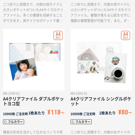
二つ折りに見開きで、内側の両サイドに
二つ折りに見開きで、内側の両サイドに
大きいポケットがついたA4サイズのクリ
小さいポケットがついたA4サイズのクリ
アファイル。多くの書類を収納すること
アファイル。書類が落ちる心配をせずに
ができます。両サイドのポケットで書類
複数の書類管理が可能です。また、ダブ
を分けて整理したり、A3サイズの書類を
ルポケット大に比べポケットの高さが浅
見開きで収納したりと煩雑な書類管理に
い為、資料の出し入れが非常にスムーズ
最適なダブルポケット付きのファイルで
で便利です。会社案内や資料整理など、
す。見開き可能な形状を生かし、A3サイ
様々な用途に活用できます。
ズのデザインも効果的に行えます。
KM-1599-01
KM-1600-01
A4クリアファイル ダブルポケッ
A4クリアファイル シングルポケ
トヨコ型
ット
¥118
¥80
1枚あたり
1枚あたり
10000枚
ご注文時
10000枚
ご注文時
フルカラー
フルカラー
横長の形状を活かして壮大なパノラマ写
二つ折りに見開きで、内側の右サイドの