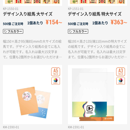
サイトメニュー
KP-1550-01
KP-1551-01
デザイン入り絵馬 大サイズ
デザイン入り絵馬 特大サイズ
¥154
¥363
初めての方へ
1個あたり
1個あたり
500個
ご注文時
500個
ご注文時
フルカラー
フルカラー
ご注文の流れ
幅150×高さ95(端85)mmの大サイズの絵
幅195×高さ135(端110)mmの特大サイズ
馬です。デザイン入り絵馬の全てに名入
の絵馬です。デザイン入り絵馬の全てに
れが可能です。名入れは最大15文字ま
名入れが可能です。名入れは最大15文字
で。位置も2箇所からお選びいただけま
まで。位置も2箇所からお選びいただけま
お見積書の作成方法
す。またチャームの色は、赤・白・紅白
す。またチャームの色は、赤・白・紅白
の3種類からお選びいただけます。チャー
の3種類からお選びいただけます。チャー
ムがついていれば、ワークショップやイ
ムがついていれば、ワークショップやイ
データ入稿ガイド
ベントでもすぐ使用することができます
ベントでもすぐ使用することができます
ね。お客様に取り付けの手間は一切かか
ね。お客様に取り付けの手間は一切かか
りません！
りません！
再注文について
よくあるご質問
KM-1590-01
KM-1591-01