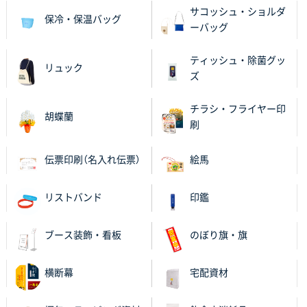
サコッシュ・ショルダ
保冷・保温バッグ
ーバッグ
ティッシュ・除菌グッ
リュック
ズ
チラシ・フライヤー印
胡蝶蘭
刷
伝票印刷（名入れ伝票）
絵馬
リストバンド
印鑑
ブース装飾・看板
のぼり旗・旗
横断幕
宅配資材