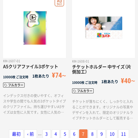
インを生かしたグッズとして、差がつく
した奥行きのあるデザインも可能です。
ノベルティグッズとしても最適です。
KM-1607-01
KM-1608-01
A5クリアファイル3ポケット
チケットホルダー 中サイズ（片
側加工）
¥74
1枚あたり
10000枚
ご注文時
¥40
1枚あたり
10000枚
ご注文時
フルカラー
フルカラー
インデックス付きの使いやすく、オフィ
スや学生の間でも人気の3ポケットタイプ
チケットが落ちにくく、しっかりと入れ
のクリアファイル。持ち運びやすいA5サ
ることができます。オリジナルの写真や
イズは女性に人気です。女性に人気のか
デザインを入れて、限定のオリジナルラ
わいいサイズです。写真やポストカー
イブチケットホルダーとして販売するこ
ド、レシート、手紙など、小さくて紛失
ともできます。
しやすい書類の整理に重宝します。3つの
...
最初
‹ 前
3
4
5
6
7
8
9
10
11
ポケットそれぞれに印刷が可能なのでア