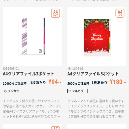
活用してください。
躍します。ほどよいサイズですので、カ
バンにも入れやすく使い勝手のよい商品
です。
KM-1605-01
KM-1606-01
A4クリアファイル3ポケット
A4クリアファイル5ポケット
¥94
¥180
1枚あたり
1枚あたり
10000枚
ご注文時
5000枚
ご注文時
フルカラー
フルカラー
インデックス付きで使いやすいオフィス
ビジネスマンや学生に喜ばれる使いやす
や学生の間でも人気の3ポケットタイプの
いインデックスファイル。こちらのファ
定番A4サイズクリアファイル。3つのポ
イルは５つのインデックス付き。効率的
ケットそれぞれに印刷が可能なのでアイ
に書類を分類できる優れものです。表紙
デアを活かした奥行きのあるデザインも
のみの印刷だけでなく5つのポケットそれ
可能です。オリジナルのアイデアやデザ
ぞれに印刷が可能なのでアイデアを活か