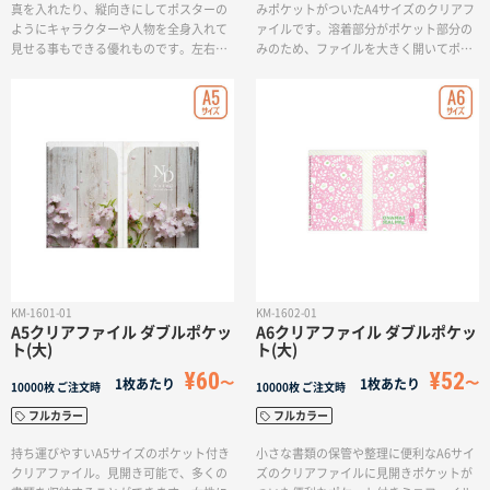
真を入れたり、縦向きにしてポスターの
みポケットがついたA4サイズのクリアフ
ようにキャラクターや人物を全身入れて
ァイルです。溶着部分がポケット部分の
見せる事もできる優れものです。左右に
みのため、ファイルを大きく開いてポケ
ポケットもあるため、書類の収納にも最
ットに挟んでおいた書類を簡単に取り出
適なアイテムです。
せるので、名刺やハガキ、申込用紙など
簡単な書類を挟むのにもおすすめです。
ポケット部分へもデザインや印刷が可能
です。
KM-1601-01
KM-1602-01
A5クリアファイル ダブルポケッ
A6クリアファイル ダブルポケッ
ト(大)
ト(大)
¥60
¥52
1枚あたり
1枚あたり
10000枚
ご注文時
10000枚
ご注文時
フルカラー
フルカラー
持ち運びやすいA5サイズのポケット付き
小さな書類の保管や整理に便利なA6サイ
クリアファイル。見開き可能で、多くの
ズのクリアファイルに見開きポケットが