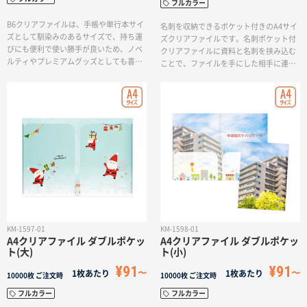
フルカラー
B6クリアファイルは、手帳や単行本サイ
名刺を収納できるポケット付きのA4サイ
ズとして馴染みのあるサイズで、持ち運
ズクリアファイルです。名刺ポケット付
びにも便利で使い勝手が良いため、ノベ
クリアファイルに資料と名刺を挟み込む
ルティやプレミアムグッズとしても喜ば
ことで、ファイルを手にした相手に連絡
れる商品です。ミニサイズを活かしたデ
先を分かりやすく示すことができます。
ザインを印刷して、オリジナルグッズ、
お客様が資料を見ている時に担当者の連
キャラクターグッズ、企業のノベルティ
絡先がすぐにわかるので、お客様からの
グッズなど幅広くご利用いただけます。
ちょっとした連絡を逃しません！会社説
明会やセミナー案内など、様々なビジネ
スシーンで効果的にご活用いただけま
す。
KM-1597-01
KM-1598-01
A4クリアファイル ダブルポケッ
A4クリアファイル ダブルポケッ
ト(大)
ト(小)
¥91
¥91
1枚あたり
1枚あたり
10000枚
ご注文時
10000枚
ご注文時
フルカラー
フルカラー