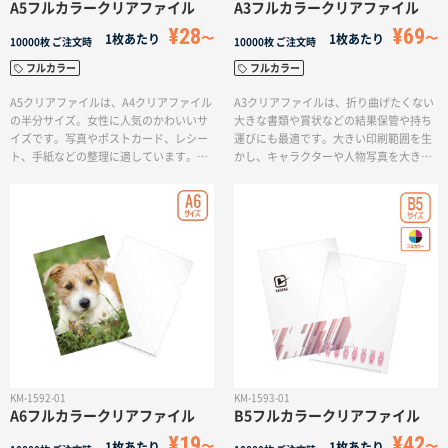
A5フルカラークリアファイル
A3フルカラークリアファイル
名入れグループサイト
¥28
¥69
1枚あたり
1枚あたり
10000枚
ご注文時
10000枚
ご注文時
フルカラー
フルカラー
A5クリアファイルは、A4クリアファイル
A3クリアファイルは、折り曲げたくない
の半分サイズ。女性に人気のかわいいサ
大きな書類や賞状などの結果保管や持ち
イズです。写真やポストカード、レシー
運びにも最適です。大きい印刷範囲を生
ト、手紙などの整理に適しています。バ
かし、キャラクターや人物写真を大きく
ッグにもすっぽりと入るので持ち運びに
使用するなど、大きさを生かしたクリア
も便利な商品です。ミニサイズを活かし
ファイル作成にも向いています。
たデザインを印刷して、オリジナルグッ
ズ、キャラクターグッズ、企業のノベル
ティグッズなど幅広くご利用いただけま
す。
KM-1592-01
KM-1593-01
A6フルカラークリアファイル
B5フルカラークリアファイル
¥19
¥42
1枚あたり
1枚あたり