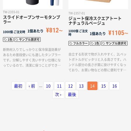
TW-2355-01
TW-2357-01
スライドオープンサーモタンブ
ジュート保冷スクエアトート
ラー
ナチュラルベージュ
¥812
1個あたり
¥1105
1000個
ご注文
1000個
ご注文時
1個あたり
時
1色
サンプル請求可
フルカラー
1色
サンプル請求可
断熱材入りでしっかりと保冷保温効果が
自立する形状で物が入れやすく、2Lペッ
あるため普段使いにも適したタンブラー
トボトルがピッタリと入る高さです。ハ
です。分解しやすく洗いやすい仕様にな
ンドル部分の長さが肩に掛けやすくなっ
っているので、清潔に保つことができま
ており、お買い物などの際に便利です。
す。飲み口はスライド式にっており蓋を
誰もが持ちやすいナチュラルなカラー展
落とす心配がなく、デイリーからアウト
開で、普段使いからレジャーやアウトド
ドアまで幅広くお使いいただけます。ワ
...
最初
‹ 前
10
11
12
13
14
15
16
アまで幅広く活躍ができる商品です。シ
ンポイント印刷から本体側面に大きく名
ルク1色印刷とフルカラー印刷でで名入れ
入れすることが可能なので、カフェや飲
次 ›
最後
することができるため、オリジナルのノ
食業界のノベルティやアーティストの物
ベルティや物販品としてもおすすめの商
販におすすめの商品です。
品となっております。