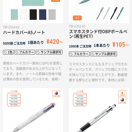
に人気のあるシリーズです。
TW-2352-01
TW-2316-01
スマホスタンド付OBPボールペ
ハードカバーA5ノート
ン（再生PET）
¥420
1個あたり
¥105
5000個
ご注文時
1本あたり
1000本
ご注文時
1色
フルカラー
サンプル請求可
フルカラー
サンプル請求可
表紙のハードカバー素材にはPUを使用し
スマホスタンドにもなるクリップ付きの
ており、高級感のある仕上がりになって
ボールペンです。クリップの間にスマホ
います。また、ノートの罫線の色味や幅
を挟んで立てかけることができ、動画視
は薄めの色を使用しているため、長時間
聴する際などに便利です。素材には環境
使用しても目の疲れにくい仕様です。ホ
に配慮されたOBPを使用しており、環境
ワイト、ブラック、ネイビーの定番カラ
汚染軽減にもつながる優れたエコ製品と
ーに加えて新たにスモークブルー、グレ
なっています。製品素材に由来した、海
ーの2色が加わりビジネスシーンにもぴっ
を意識したターコイズブルーやスモーク
たりな落ち着きのある5色展開です。名入
ブルーを取り入れた5色展開です。またク
れがよく映える落ち着いた色味は、様々
リップ部分が大きいデザインのため、フ
な案件に柔軟に対応できるため、業界を
ルカラー印刷で名入れ範囲を大きく取れ
問わずオリジナルノベルティの作成など
て販促にも効果的です。
に人気のあるシリーズです。シルク印刷