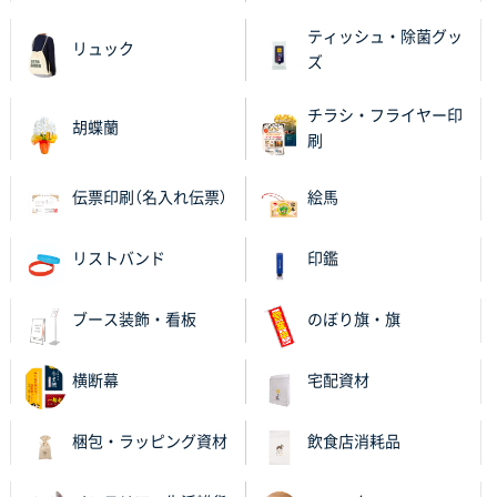
ティッシュ・除菌グッ
リュック
ズ
チラシ・フライヤー印
胡蝶蘭
刷
伝票印刷（名入れ伝票）
絵馬
リストバンド
印鑑
ブース装飾・看板
のぼり旗・旗
横断幕
宅配資材
梱包・ラッピング資材
飲食店消耗品