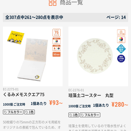
商品一覧
名入れグループサイト
全307点中261〜280点を表示中
ページ: 14
EC-2275-01
EC-2276-01
くるみメモスクエア75
珪藻土コースター 丸型
¥93
¥280
1個あたり
1000個
ご注文時
1個あたり
1000個
ご注文時
フルカラー
1色
1色
フルカラー
50枚綴りの75mmの正方形のメモ用紙を
珪藻土を使用しているので吸水性がよく
オリジナルの表紙で包んでいるため、オ