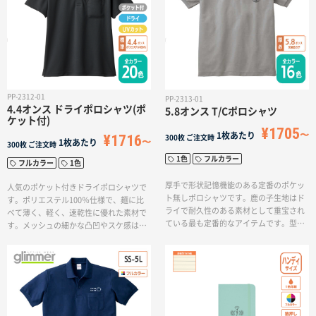
PP-2312-01
PP-2313-01
4.4オンス ドライポロシャツ(ポ
5.8オンス T/Cポロシャツ
ケット付)
¥1705
1枚あたり
¥1716
300枚
ご注文時
1枚あたり
300枚
ご注文時
1色
フルカラー
フルカラー
1色
厚手で形状記憶機能のある定番のポケッ
人気のポケット付きドライポロシャツで
ト無しポロシャツです。鹿の子生地はド
す。ポリエステル100％仕様で、麺に比
ライで耐久性のある素材として重宝され
べて薄く、軽く、速乾性に優れた素材で
ている最も定番的なアイテムです。型く
す。メッシュの細かな凸凹やスケ感は、
ずれを防止する形状記憶機能とUVカット
見た目も手触りも爽やか。高い通気性が
機能がどんなシーンにでも清潔感を保つ
自慢です。20色から選べる豊富なカラー
ポケット付きT/Cポロシャツです。
バリエーションでスポーツシーンはもち
ろん、チームウェアや夏場のデイリーウ
ェアにピッタリです！