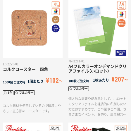
KM-2281-01
EC-2279-01
A4フルカラーオンデマンドクリ
コルクコースター 四角
アファイル（小ロット）
¥207
¥102
1枚あたり
1個あたり
100枚
ご注文時
1000個
ご注文時
フルカラー
1色
フルカラー
個人的な需要や記念品として、小ロット
のクリアファイルを経済的に印刷したい
コルク素材を使用しているので環境にや
方におすすめです。ご卒業やご卒園、さ
さしい正方形のコースターです。
まざまなイベント、お祭り、周年記念な
どの用途に幅広く利用されています。