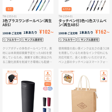
での単色、インクジェット印刷でのフル
カラー加工、素押し・箔押しから案件や
ご要望に合わせて豊富な加工方法よりお
選びいただけます。
TW-2353-01
TW-2354-01
3色プラスワンボールペン（再生
タッチペン付3色+1色スリムペ
ABS）
ン（再生ABS）
¥102
¥162
1本あたり
1本あたり
1000本
ご注文時
1000本
ご注文時
フルカラー
サンプル請求可
フルカラー
サンプル請求可
クリアボディの多色ボールペンです。素
使用頻度の高い黒インクは太さの違う2本
材には本来焼却廃棄予定だったABSを使
を用意しているため急なインク切れにも
用しているため、廃棄する際に排出され
対応可能で、長くお使いいただけます。
る二酸化炭素を削減でき環境にも配慮し
ペン上部のタッチペンはスマートフォン
たサスティナブルな商品です。製品素材
やタブレットPCの操作ができるので、オ
に由来したアースカラーとしてグリーン
フィスやテレワーク、外出先での作業で
を取り入れた5色展開です。また使用頻度
も活躍します。素材には本来焼却廃棄予
の高い黒インクは2本ご用意しており、実
定だったABSを使用しているため、廃棄
用的な仕様もポイントです。（インク色：
する際に排出される二酸化炭素を削減で
黒２本、赤1本、青1本）低価格なので、イ
き環境にも配慮したサスティナブルな商
ベントの配り物やちょっとしたノベルテ
品です。シルク印刷とフルカラー印刷に
ィなどへのご提案もおすすめです。
対応しているため、企業や大学のロゴを
いれて展示会やオープンキャンパスでの
ノベルティなどにもおすすめの商品で
す。