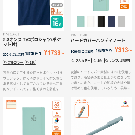
PP-2314-01
TW-2315-01
5.8オンス T/Cポロシャツ(ポケ
ハードカバーハンディノート
ット付)
¥313
1個あたり
¥1738
5000個
ご注文時
1枚あたり
300枚
ご注文時
フルカラー
1色
サンプル請求可
フルカラー
1色
表紙のハードカバー素材にはPUを使用し
定番の鹿の子生地を使ったポケット付き
ており、高級感のある仕上がりになって
ポロシャツ。鹿の子はドライで耐久性の
います。また、ノートの罫線の色味や幅
ある素材として重宝されている最も定番
は薄めの色を使用しているため、長時間
的なアイテムです。型くずれを防止する
使用しても目の疲れにくい仕様です。ホ
形状記憶機能とUVカット機能がどんなシ
ワイト、ブラック、ネイビーの定番カラ
ーンにでも清潔感を保つポケット付き
ーに加えて新たにスモークブルー、グレ
T/Cポロシャツです。
ーの2色が加わりビジネスシーンにもぴっ
たりな落ち着きのある5色展開です。名入
れがよく映える落ち着いた色味は、様々
な案件に柔軟に対応できるため、業界を
問わずオリジナルノベルティの作成など