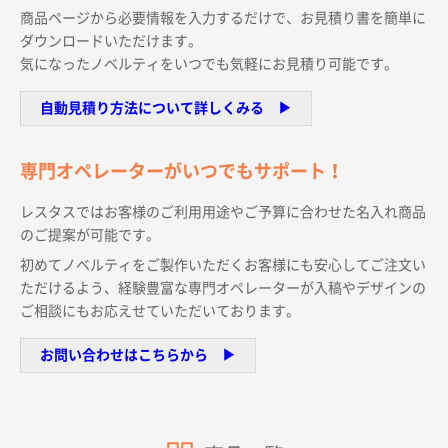
サイトメニュー
商品ページから必要情報を入力するだけで、お見積り書を簡単に
ダウンロードいただけます。
気になったノベルティをいつでも気軽にお見積り可能です。
初めての方へ
自動見積り方法について詳しくみる ▶︎
ご注文の流れ
専門オペレーターがいつでもサポート！
お見積書の作成方法
レスタスではお客様のご利用用途やご予算に合わせた名入れ商品
のご提案が可能です。
初めてノベルティをご製作いただくお客様にも安心してご注文い
データ入稿ガイド
ただけるよう、経験豊富な専門オペレーターが入稿やデザインの
ご相談にもお応えせていただいております。
再注文について
お問い合わせはこちらから ▶︎
よくあるご質問