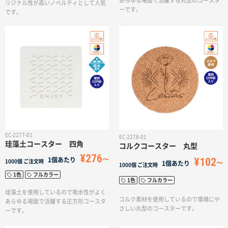
あらゆる場面で活躍する丸型のコースタ
リジナル性が高いノベルティとして人気
ーです。
です。
EC-2277-01
EC-2278-01
珪藻土コースター 四角
コルクコースター 丸型
¥276
¥102
1個あたり
1000個
ご注文時
1個あたり
1000個
ご注文時
1色
フルカラー
1色
フルカラー
珪藻土を使用しているので吸水性がよく
コルク素材を使用しているので環境にや
あらゆる場面で活躍する正方形コースタ
さしい丸型のコースターです。
ーです。