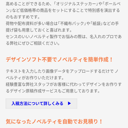
高めることができるため、「オリジナルステッカー」や「ボールペ
ン」など低価格帯の商品をセットにすることで特別感を演出する
のもおすすめです。
荷物や配布資料が多い場合は「不織布バック」や「紙袋」などの手
提げ袋も用意しておくと喜ばれます。
センスのいいノベルティ製作でお悩みの際は、名入れのプロであ
商品カテゴリーから探す
る弊社にぜひご相談ください。
ターゲットから探す
デザインソフト不要でノベルティを簡単作成！
テキストを入力したり画像データをアップロードするだけで ノ
目的・シーンから探す
ベルティがお作りいただけます。
経験豊富な弊社スタッフがお客様に代わってデザインをお作りす
るデザイン原稿作成サービスもご用意しております。
イベントから探す
入稿方法について詳しくみる ▶︎
印刷色から探す
気になったノベルティを自動でお見積り！