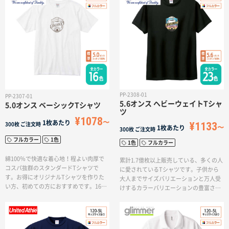
PP-2308-01
PP-2307-01
5.6オンス ヘビーウェイトTシャ
5.0オンス ベーシックTシャツ
ツ
¥1078
1枚あたり
¥1133
300枚
ご注文時
1枚あたり
300枚
ご注文時
フルカラー
1色
1色
フルカラー
綿100％で快適な着心地！程よい肉厚で
累計1.7億枚以上販売している、多くの人
コスパ抜群のスタンダードTシャツで
に愛されているTシャツです。子供から
す。お得にオリジナルTシャツを作りた
大人までサイズバリエーションと万人受
い方、初めての方におすすめです。16色
けするカラーバリエーションの豊富さが
のカラーバリエーションからデザインに
魅力です。
合ったTシャツをお選びいただけます！