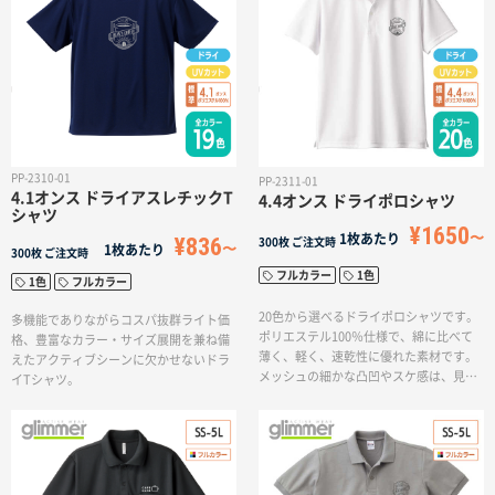
PP-2310-01
PP-2311-01
4.1オンス ドライアスレチックT
4.4オンス ドライポロシャツ
シャツ
¥1650
1枚あたり
¥836
300枚
ご注文時
1枚あたり
300枚
ご注文時
フルカラー
1色
1色
フルカラー
20色から選べるドライポロシャツです。
多機能でありながらコスパ抜群ライト価
ポリエステル100％仕様で、綿に比べて
格、豊富なカラー・サイズ展開を兼ね備
薄く、軽く、速乾性に優れた素材です。
えたアクティブシーンに欠かせないドラ
メッシュの細かな凸凹やスケ感は、見た
イTシャツ。
目も手触りも爽やか。高い通気性が自慢
です。