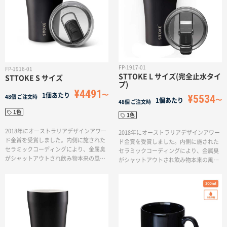
す。
す。ステンレス素材は匂いもつきにくい
ため清潔に使用いただけます。
FP-1917-01
FP-1916-01
STTOKE L サイズ(完全止水タイ
STTOKE S サイズ
プ)
¥4491
1個あたり
¥5534
48個
ご注文時
1個あたり
48個
ご注文時
1色
1色
2018年にオーストラリアデザインアワー
2018年にオーストラリアデザインアワー
ド金賞を受賞しました。内側に施された
ド金賞を受賞しました。内側に施された
セラミックコーディングにより、金属臭
セラミックコーディングにより、金属臭
がシャットアウトされ飲み物本来の風味
がシャットアウトされ飲み物本来の風味
をお楽しみいただけます。また、真空断
をお楽しみいただけます。また、真空断
熱構造により飲み物の温度を保つ事がで
熱構造により飲み物の温度を保つ事がで
きます。改良されたスクリューロックに
きます。改良されたスクリューロックに
より飲み物が漏れにくくなっておりま
より飲み物が漏れにくくなっておりま
す。
す。