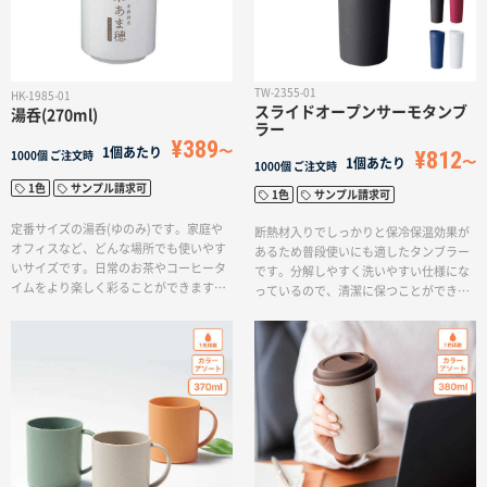
TW-2355-01
HK-1985-01
スライドオープンサーモタンブ
湯呑(270ml)
ラー
¥389
1個あたり
¥812
1000個
ご注文時
1個あたり
1000個
ご注文時
1色
サンプル請求可
1色
サンプル請求可
定番サイズの湯呑(ゆのみ)です。家庭や
断熱材入りでしっかりと保冷保温効果が
オフィスなど、どんな場所でも使いやす
あるため普段使いにも適したタンブラー
いサイズです。日常のお茶やコーヒータ
です。分解しやすく洗いやすい仕様にな
イムをより楽しく彩ることができます。
っているので、清潔に保つことができま
シンプルで使い勝手の良いデザインで
す。飲み口はスライド式にっており蓋を
す。
落とす心配がなく、デイリーからアウト
ドアまで幅広くお使いいただけます。ワ
ンポイント印刷から本体側面に大きく名
入れすることが可能なので、カフェや飲
食業界のノベルティやアーティストの物
販におすすめの商品です。