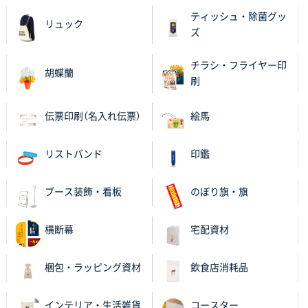
ティッシュ・除菌グッ
リュック
ズ
チラシ・フライヤー印
胡蝶蘭
刷
伝票印刷（名入れ伝票）
絵馬
リストバンド
印鑑
ブース装飾・看板
のぼり旗・旗
横断幕
宅配資材
梱包・ラッピング資材
飲食店消耗品
インテリア・生活雑貨
コースター