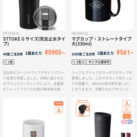
FP-1918-01
HK-1984-01
STTOKE G サイズ(完全止水タイ
マグカップ・ストレートタイプ
プ)
大(330ml)
¥5905
¥561
1個あたり
1個あたり
48個
ご注文時
1000個
ご注文時
1色
1色
サンプル請求可
2018年にオーストラリアデザインアワー
シックなブラックカラーのマグカップが
ド金賞を受賞しました。内側に施された
登場しました。このマグカップはたっぷ
セラミックコーディングにより、金属臭
りの容量で、300mlの飲み物を楽しむこ
がシャットアウトされ飲み物本来の風味
とができます。洗練されたデザインと実
をお楽しみいただけます。また、真空断
用性を兼ね備えたアイテムです。
熱構造により飲み物の温度を保つ事がで
きます。改良されたスクリューロックに
より飲み物が漏れにくくなっておりま
す。