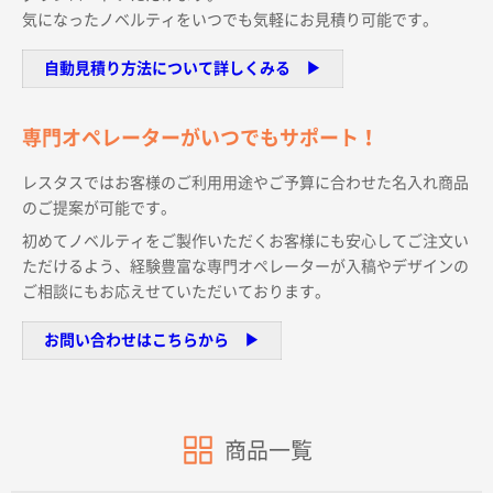
サイトメニュー
気になったノベルティをいつでも気軽にお見積り可能です。
自動見積り方法について詳しくみる ▶︎
初めての方へ
専門オペレーターがいつでもサポート！
ご注文の流れ
レスタスではお客様のご利用用途やご予算に合わせた名入れ商品
のご提案が可能です。
お見積書の作成方法
初めてノベルティをご製作いただくお客様にも安心してご注文い
ただけるよう、経験豊富な専門オペレーターが入稿やデザインの
ご相談にもお応えせていただいております。
データ入稿ガイド
お問い合わせはこちらから ▶︎
再注文について
よくあるご質問
商品一覧