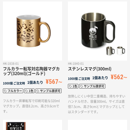
HK-1838-01
HK-1840-01
フルカラー転写対応陶器マグカ
ステンレスマグ(300ml)
ップ(320ml)(ゴールド)
¥562
1個あたり
1000個
ご注文時
¥567
1個あたり
1000個
ご注文時
1色
サンプル請求可
フルカラー
1色
サンプル請求可
放熱しにくい中空二重構造、持ちやすい
フルカラー昇華転写で印刷可能な320ml
ハンドル付き、容量300ml。サイズは直
マグカップ。直径8.2cm、高さ9.6cmで
径7.5cm、高さ9cmとマグカップとして
す。
はスタンダードです。