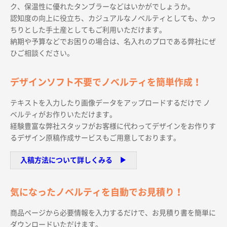
ク、保温性に優れたタンブラーなどはいかがでしょうか。
認知度の向上に役立ち、カジュアルなノベルティとしても、かっ
ちりとした手土産としてもご利用いただけます。
納期や予算などでお困りの場合は、名入れのプロである弊社にぜ
ひご相談ください。
商品カテゴリーから探す
デザインソフト不要でノベルティを簡単作成！
ターゲットから探す
テキストを入力したり画像データをアップロードするだけで ノ
ベルティがお作りいただけます。
経験豊富な弊社スタッフがお客様に代わってデザインをお作りす
目的・シーンから探す
るデザイン原稿作成サービスもご用意しております。
入稿方法について詳しくみる ▶︎
イベントから探す
気になったノベルティを自動でお見積り！
印刷色から探す
商品ページから必要情報を入力するだけで、お見積り書を簡単に
ダウンロードいただけます。