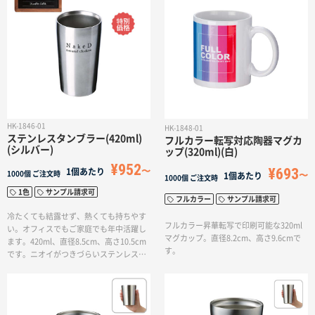
HK-1846-01
HK-1848-01
ステンレスタンブラー(420ml)
フルカラー転写対応陶器マグカ
(シルバー)
ップ(320ml)(白)
¥952
¥693
1個あたり
1000個
ご注文時
1個あたり
1000個
ご注文時
1色
サンプル請求可
フルカラー
サンプル請求可
冷たくても結露せず、熱くても持ちやす
フルカラー昇華転写で印刷可能な320ml
い。オフィスでもご家庭でも年中活躍し
マグカップ。直径8.2cm、高さ9.6cmで
ます。420ml、直径8.5cm、高さ10.5cm
す。
です。ニオイがつきづらいステンレスボ
トルは人気のノベルティです。