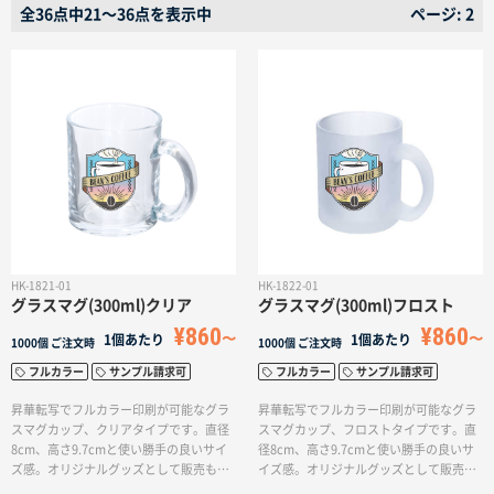
名入れグループサイト
全36点中21〜36点を表示中
ページ: 2
HK-1821-01
HK-1822-01
グラスマグ(300ml)クリア
グラスマグ(300ml)フロスト
¥860
¥860
1個あたり
1個あたり
1000個
ご注文時
1000個
ご注文時
フルカラー
サンプル請求可
フルカラー
サンプル請求可
昇華転写でフルカラー印刷が可能なグラ
昇華転写でフルカラー印刷が可能なグラ
スマグカップ、クリアタイプです。直径
スマグカップ、フロストタイプです。直
8cm、高さ9.7cmと使い勝手の良いサイ
径8cm、高さ9.7cmと使い勝手の良いサ
ズ感。オリジナルグッズとして販売も可
イズ感。オリジナルグッズとして販売も
能です。
可能です。