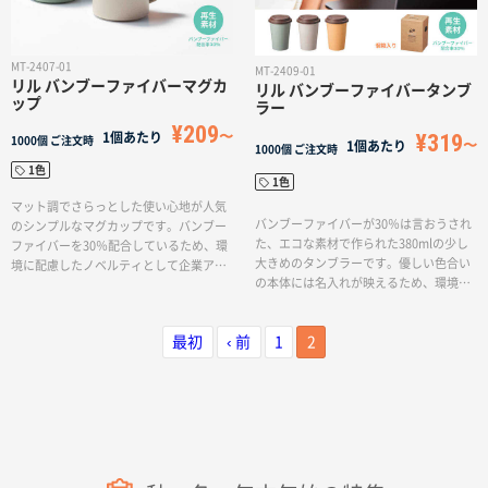
MT-2407-01
MT-2409-01
リル バンブーファイバーマグカ
リル バンブーファイバータンブ
ップ
ラー
¥209
¥319
1個あたり
1000個
ご注文時
1個あたり
1000個
ご注文時
1色
1色
マット調でさらっとした使い心地が人気
バンブーファイバーが30％は言おうされ
のシンプルなマグカップです。バンブー
た、エコな素材で作られた380mlの少し
ファイバーを30％配合しているため、環
大きめのタンブラーです。優しい色合い
境に配慮したノベルティとして企業アピ
の本体には名入れが映えるため、環境配
ールとしてもおすすめのアイテムです。
慮ノベルティとして企業アピールにもお
本体カラー3色のカラーアソートでお届け
すすめのアイテムです。本体カラー3色の
いたします。
最初
‹ 前
1
2
カラーアソートでお届けいたします。