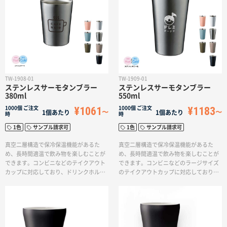
TW-1908-01
TW-1909-01
ステンレスサーモタンブラー
ステンレスサーモタンブラー
380ml
550ml
¥1061
¥1183
1000個
ご注文
1000個
ご注文
1個あたり
1個あたり
時
時
1色
サンプル請求可
1色
サンプル請求可
真空二層構造で保冷保温機能があるた
真空二層構造で保冷保温機能があるた
め、長時間適温で飲み物を楽しむことが
め、長時間適温で飲み物を楽しむことが
できます。コンビニなどのテイクアウト
できます。コンビニなどのラージサイズ
カップに対応しており、ドリンクホルダ
のテイクアウトカップに対応しており、
ーとしてもお使い頂ける使い勝手の良い
ドリンクホルダーとしてもお使い頂ける
タンブラーです。素材のステンレス（18-
タンブラーです。500ml容量なので飲み
8）は、クロムを18％ニッケルを8％で鉄
物をたっぷり入れて楽しむことができま
の中に加えているため錆びにくく丈夫で
す。素材のステンレス（18-8）は、クロム
長持ちします。ステンレス素材は匂いも
を18％ニッケルを8％で鉄の中に加えて
つきにくいため清潔に使用いただけま
いるため錆びにくく丈夫で長持ちしま