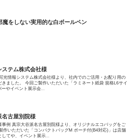
邪魔をしない実用的な白ボールペン
報システム株式会社様
 写光情報システム株式会社様より、社内でのご活用・お配り用の
きました。 今回ご製作いただいた「ラミネート紙袋 規格L6サイ
パーやイベント展示会...
谷派名古屋別院様
様事例 真宗大谷派名古屋別院様より、オリジナルエコバッグをご
製作いただいた「コンパクトバッグM ポーチ付(B4対応)」は店舗
してや、イベント展示...