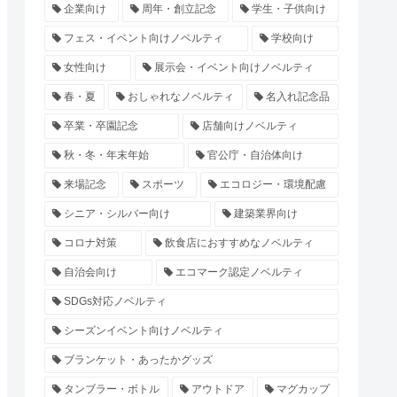
企業向け
周年・創立記念
学生・子供向け
フェス・イベント向けノベルティ
学校向け
女性向け
展示会・イベント向けノベルティ
春・夏
おしゃれなノベルティ
名入れ記念品
卒業・卒園記念
店舗向けノベルティ
秋・冬・年末年始
官公庁・自治体向け
来場記念
スポーツ
エコロジー・環境配慮
シニア・シルバー向け
建築業界向け
コロナ対策
飲食店におすすめなノベルティ
自治会向け
エコマーク認定ノベルティ
SDGs対応ノベルティ
シーズンイベント向けノベルティ
ブランケット・あったかグッズ
タンブラー・ボトル
アウトドア
マグカップ