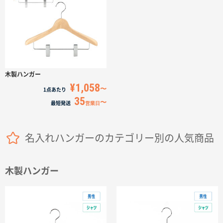
サイトメニュー
初めての方へ
ご注文の流れ
木製ハンガー
¥1,058
1点
あたり
35
お見積書の作成方法
最短発送
営業日
データ入稿ガイド
名入れハンガーのカテゴリー別の人気商品
再注文について
木製ハンガー
よくあるご質問