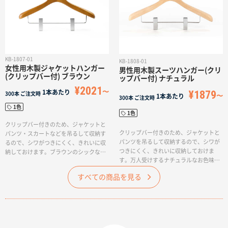
KB-1807-01
KB-1808-01
女性用木製ジャケットハンガー
男性用木製スーツハンガー(クリ
(クリップバー付) ブラウン
ップバー付) ナチュラル
¥2021
¥1879
1本あたり
300本
ご注文時
1本あたり
300本
ご注文時
1色
1色
クリップバー付きのため、ジャケットと
クリップバー付きのため、ジャケットと
パンツ・スカートなどを吊るして収納す
パンツを吊るして収納するので、シワが
るので、シワがつきにくく、きれいに収
つきにくく、きれいに収納しておけま
納しておけます。ブラウンのシックなお
す。万人受けするナチュラルなお色味に
色味になります。ブラウンのお色味に
なります。卒業や創立・周年記念にぴっ
は、レーザーだと印字がわかりづらくな
すべての商品を見る
たりな記念名入れハンガーがお作りいた
りますので、シルク印刷がおすすめで
だけます。
す。卒業や創立・周年記念にぴったりな
記念名入れハンガーがお作りいただけま
す。