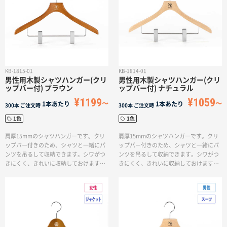
名入れグループサイト
KB-1815-01
KB-1814-01
男性用木製シャツハンガー(クリ
男性用木製シャツハンガー(クリ
ップバー付) ブラウン
ップバー付) ナチュラル
¥1199
¥1059
1本あたり
1本あたり
300本
ご注文時
300本
ご注文時
1色
1色
肩厚15mmのシャツハンガーです。クリ
肩厚15mmのシャツハンガーです。クリ
ップバー付きのため、シャツと一緒にパ
ップバー付きのため、シャツと一緒にパ
ンツを吊るして収納できます。シワがつ
ンツを吊るして収納できます。シワがつ
きにくく、きれいに収納しておけます。
きにくく、きれいに収納しておけます。
ブラウンのシックなお色味になります。
万人受けするナチュラルなお色味になり
ブラウンのお色味には、レーザーだと印
ます。卒業や創立・周年記念にぴったり
字がわかりづらくなりますので、シルク
な記念名入れハンガーがお作りいただけ
印刷がおすすめです。卒業や創立・周年
ます。
記念にぴったりな記念名入れハンガーが
お作りいただけます。