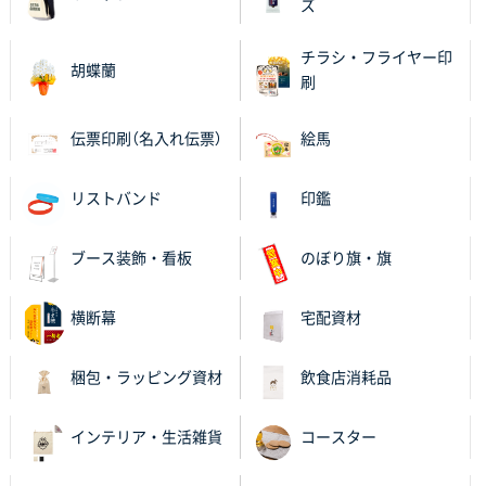
ズ
チラシ・フライヤー印
胡蝶蘭
刷
伝票印刷（名入れ伝票）
絵馬
リストバンド
印鑑
ブース装飾・看板
のぼり旗・旗
横断幕
宅配資材
梱包・ラッピング資材
飲食店消耗品
インテリア・生活雑貨
コースター