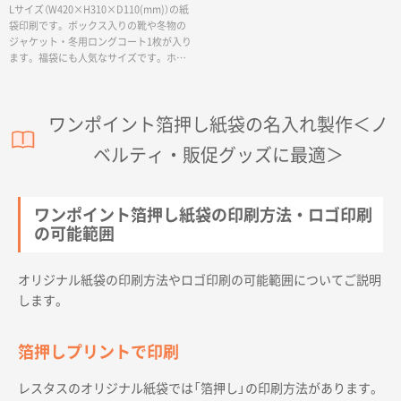
Lサイズ（W420×H310×D110(mm)）の紙
袋印刷です。ボックス入りの靴や冬物の
ジャケット・冬用ロングコート1枚が入り
ます。福袋にも人気なサイズです。ホワ
イトとブラックにデザインに合わせて選
べる箔押し印刷でロゴを表現します。イ
ベントなどで納期を急がれるお客様や、
ワンポイント箔押し紙袋の名入れ製作＜ノ
小ロットでの紙袋製作をご希望のお客様
にも、箔押しのワンポイントが入ったお
ベルティ・販促グッズに最適＞
洒落な紙袋を制作いたします。
ワンポイント箔押し紙袋の印刷方法・ロゴ印刷
の可能範囲
オリジナル紙袋の印刷方法やロゴ印刷の可能範囲についてご説明
します。
箔押しプリントで印刷
レスタスのオリジナル紙袋では「箔押し」の印刷方法があります。