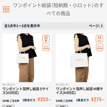
ワンポイント紙袋（短納期・小ロット）のす
べての商品
全3点中1〜3点を表示中
ページ: 1
RS-1866-01
RS-1867-01
ワンポイント箔押し紙袋 Sサイ
ワンポイント箔押し紙袋 M横サ
ズ(A5対応)
イズ(A4対応)
¥253
¥275
1枚あたり
1枚あたり
500枚
ご注文時
500枚
ご注文時