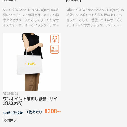
箔押し
箔押し
Sサイズ（W220×H180×D80(mm)）の紙
M横サイズ（W320×H265×D110(mm)）の
袋にワンポイント印刷を行います。小物
紙袋にワンポイント印刷を行います。シ
やアクセサリー入れとしてぴったりなサ
ョッパーとして一番使いやすいサイズで
イズです。ホワイトとブラックにデザイ
す。Tシャツや大きすぎないアパレル用
ンに合わせて選べる箔押し印刷でロゴを
を入れられま。ホワイトとブラックにデ
表現します。イベントなどで納期を急が
ザインに合わせて選べる箔押し印刷でロ
れるお客様や、小ロットでの紙袋製作を
ゴを表現します。イベントなどで納期を
ご希望のお客様にも、箔押しのワンポイ
急がれるお客様や、小ロットでの紙袋製
ントが入ったお洒落な紙袋を制作いたし
作をご希望のお客様にも、箔押しのワン
ます。
ポイントが入ったお洒落な紙袋を制作い
たします。
RS-1868-01
ワンポイント箔押し紙袋 Lサイ
ズ(A3対応)
¥308
1枚あたり
500枚
ご注文時
箔押し