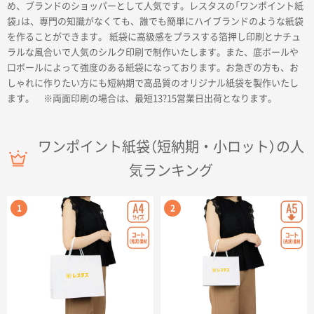
め、ブランドのショッパーとして人気です。レスタスの「ワンポイント紙
名入れグループサイト
袋」は、専門の知識がなくても、誰でも簡単にハイブランドのような紙袋
を作ることができます。 紙袋に高級感をプラスする箔押し印刷とナチュ
ラルな風合いで人気のシルク印刷で制作いたします。また、底ボールや
口ボールによって強度のある紙袋になっております。お急ぎの方も、お
しゃれに作りたい方にも短納期で高品質のオリジナル紙袋を製作いたし
ます。 ※両面印刷の場合は、最短13?15営業日出荷となります。
ワンポイント紙袋（短納期・小ロット）の人
気ランキング