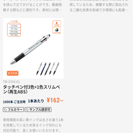
を挟んで立てかけることができ、動画視
用しているため、廃棄する際に排出され
聴する際などに便利です。素材には環境
る二酸化炭素を削減でき環境にも配慮し
に配慮されたOBPを使用しており、環境
たサスティナブルな商品です。製品素材
汚染軽減にもつながる優れたエコ製品と
に由来したアースカラーとしてグリーン
なっています。製品素材に由来した、海
を取り入れた5色展開です。また使用頻度
を意識したターコイズブルーやスモーク
の高い黒インクは2本ご用意しており、実
ブルーを取り入れた5色展開です。またク
用的な仕様もポイントです。（インク色：
リップ部分が大きいデザインのため、フ
黒２本、赤1本、青1本）低価格なので、イ
ルカラー印刷で名入れ範囲を大きく取れ
ベントの配り物やちょっとしたノベルテ
て販促にも効果的です。
ィなどへのご提案もおすすめです。
TW-2354-01
タッチペン付3色+1色スリムペ
ン（再生ABS）
¥162
1本あたり
1000本
ご注文時
フルカラー
サンプル請求可
使用頻度の高い黒インクは太さの違う2本
を用意しているため急なインク切れにも
対応可能で、長くお使いいただけます。