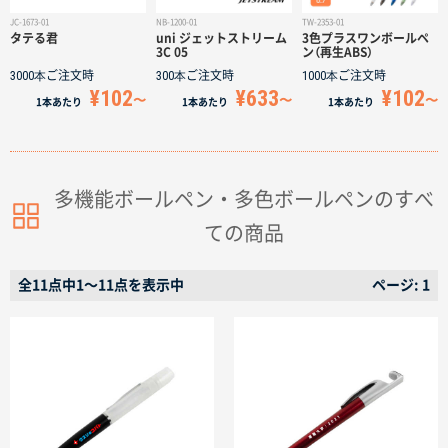
名入れグループサイト
JC-1673-01
NB-1200-01
TW-2353-01
タテる君
uni ジェットストリーム
3色プラスワンボールペ
3C 05
ン（再生ABS）
3000本
ご注文時
300本
ご注文時
1000本
ご注文時
¥102
¥633
¥102
1本
あたり
1本
あたり
1本
あたり
多機能ボールペン・多色ボールペンのすべ
ての商品
全11点中1〜11点を表示中
ページ: 1