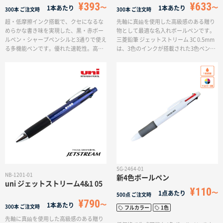
¥393
¥633
1本あたり
1本あたり
300本
ご注文時
300本
ご注文時
超・低摩擦インク搭載で、クセになるな
先軸に真鍮を使用した高級感のある贈り
めらかな書き味を実現した、黒・赤ボー
物として最適な名入れボールペンです。
ルペン・シャープペンシルと3通りで使え
三菱鉛筆 ジェットストリーム 3C 0.5mm
る多機能ペンです。優れた速乾性。高い
は、3色のインクが搭載された3色ペン。
浸透性と揮発性で手が触れても汚れませ
ジェットストリームインク搭載なので低
ん。こちらの商品は、機能はそのままに
い筆記抵抗でなめらかな書き味が実現し
名入れしやすい白軸の商品だから、ロ
ました。手帳やノートへの筆記に最適な
ゴ・社名が入れやすくなっています。オ
ノック式多色ペンだから、どんな方にも
ープンキャンパスや店舗の来場記念に実
喜ばれます。卒業記念や入社記念などの
用性のあるボールペンをお探しの方にぴ
贈り物として、オリジナルボールペンを
ったりの名入れボールペンです。
お作りいただけます。
SG-2464-01
NB-1201-01
新4色ボールペン
uni ジェットストリーム4&1 05
¥110
1点あたり
500点
ご注文時
¥790
1本あたり
300本
ご注文時
フルカラー
1色
先軸に真鍮を使用した高級感のある贈り