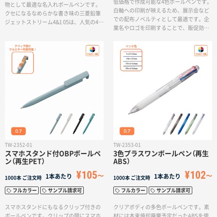
低価格で作成可能な4色ボールペンです。
物として最適な名入れボールペンです。
白軸への印刷が映えるため、展示会など
クセになるなめらかな書き味の三菱鉛筆
での配布ノベルティとして最適です。企
ジェットストリーム4&1 05は、人気の4色
業名やロゴを印刷することで、販促効果
+シャープペン搭載の多機能ボールペンで
を高められます。シンプルなデザインと4
す。ジェットストリームインク搭載なの
色のインクで、デザイン性と実用性を兼
で低い筆記抵抗でなめらかな書き味が実
ね備えたアイテムです。
現しました。色展開があるから、コーポ
レートカラーで名入れ記念品を作りたい
方にオススメです。
TW-2352-01
TW-2353-01
スマホスタンド付OBPボールペ
3色プラスワンボールペン（再生
ン（再生PET）
ABS）
¥105
¥102
1本あたり
1本あたり
1000本
ご注文時
1000本
ご注文時
フルカラー
サンプル請求可
フルカラー
サンプル請求可
スマホスタンドにもなるクリップ付きの
クリアボディの多色ボールペンです。素
ボールペンです。クリップの間にスマホ
材には本来焼却廃棄予定だったABSを使