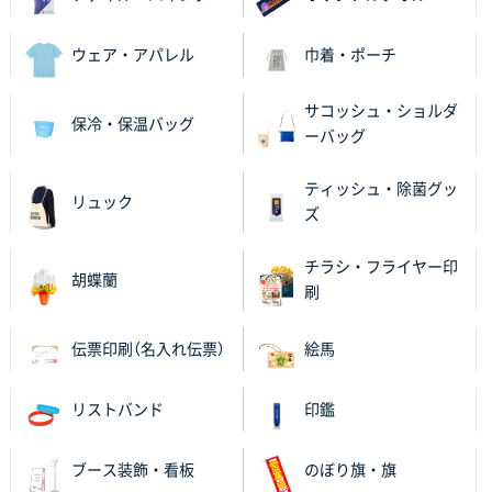
ウェア・アパレル
巾着・ポーチ
サコッシュ・ショルダ
保冷・保温バッグ
ーバッグ
ティッシュ・除菌グッ
リュック
ズ
チラシ・フライヤー印
胡蝶蘭
刷
伝票印刷（名入れ伝票）
絵馬
リストバンド
印鑑
ブース装飾・看板
のぼり旗・旗