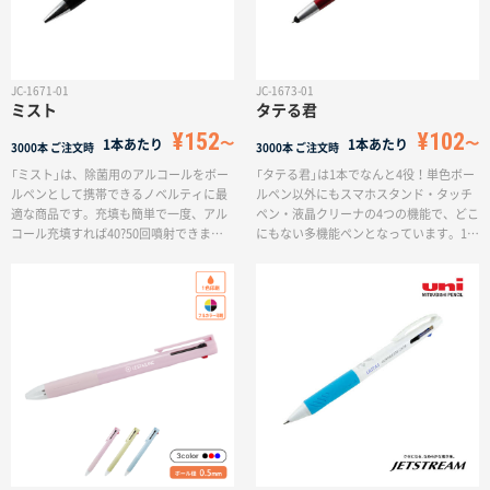
JC-1671-01
JC-1673-01
ミスト
タテる君
¥152
¥102
1本あたり
1本あたり
3000本
ご注文時
3000本
ご注文時
「ミスト」は、除菌用のアルコールをボー
「タテる君」は1本でなんと4役！単色ボー
ルペンとして携帯できるノベルティに最
ルペン以外にもスマホスタンド・タッチ
適な商品です。充填も簡単で一度、アル
ペン・液晶クリーナの4つの機能で、どこ
コール充填すれば40?50回噴射できま
にもない多機能ペンとなっています。1本
す。もちろん日常的に持ち歩くことを前
もっているだけでとても便利な多機能ボ
提に開発しておりますので本体からも液
ールペンです。展示会や来場記念の配布
体が漏れにくい構造となっております。
用販促品におすすめです。
除菌用のアルコール以外にもマスク用の
リフレッシュスプレーや消臭効果で衣
類・布製品を清潔にするファブリックミ
ストを入れて外出中にお使いいただけま
す。機能性のあるボールペンは、お得意
様への感謝を込めてお配りすると喜ばれ
ます。