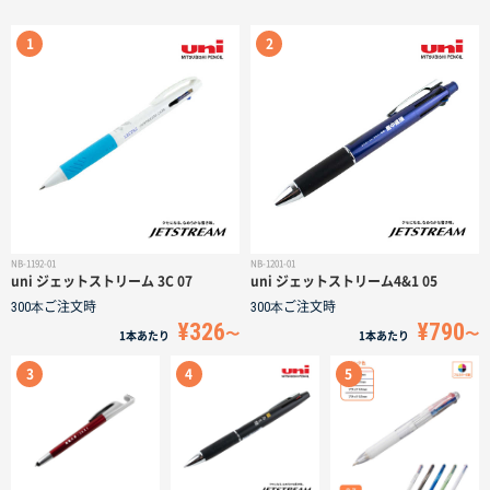
サイトメニュー
初めての方へ
ご注文の流れ
お見積書の作成方法
NB-1192-01
NB-1201-01
uni ジェットストリーム 3C 07
uni ジェットストリーム4&1 05
データ入稿ガイド
300本
ご注文時
300本
ご注文時
¥326
¥790
1本
あたり
1本
あたり
再注文について
よくあるご質問