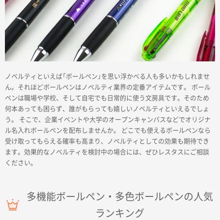
商品カテゴリーから探す
ノベルティといえば「ボールペン」を思い浮かべる人も多いかもしれませ
ん。それほどボールペンはノベルティ業界の定番アイテムです。 ボール
ペンは職場や学校、そして自宅でも日常的に使う文房具です。そのため
ターゲットから探す
何本あっても困らず、誰がもらっても嬉しいノベルティといえるでしょ
う。 そこで、企業イベントや大学のオープンキャンパスなどでオリジナ
ル名入れボールペンを配布しませんか。 どこでも使えるボールペンなら
目的・シーンから探す
受け取ってもらえる確率も高まり、ノベルティとしての効果も期待でき
ます。効果的なノベルティを検討中の場合には、ぜひレスタスにご相談
イベントから探す
ください。
印刷色から探す
多機能ボールペン・多色ボールペンの人気
ランキング