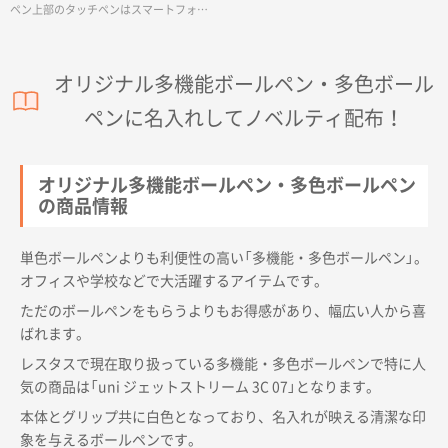
ペン上部のタッチペンはスマートフォン
やタブレットPCの操作ができるので、オ
フィスやテレワーク、外出先での作業で
も活躍します。素材には本来焼却廃棄予
オリジナル多機能ボールペン・多色ボール
定だったABSを使用しているため、廃棄
する際に排出される二酸化炭素を削減で
ペンに名入れしてノベルティ配布！
き環境にも配慮したサスティナブルな商
品です。シルク印刷とフルカラー印刷に
対応しているため、企業や大学のロゴを
いれて展示会やオープンキャンパスでの
オリジナル多機能ボールペン・多色ボールペン
ノベルティなどにもおすすめの商品で
の商品情報
す。
単色ボールペンよりも利便性の高い「多機能・多色ボールペン」。
オフィスや学校などで大活躍するアイテムです。
ただのボールペンをもらうよりもお得感があり、幅広い人から喜
ばれます。
レスタスで現在取り扱っている多機能・多色ボールペンで特に人
気の商品は「uni ジェットストリーム 3C 07」となります。
本体とグリップ共に白色となっており、名入れが映える清潔な印
象を与えるボールペンです。