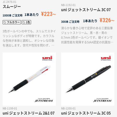
JC-2476-01
NB-1192-01
スムージー
uni ジェットストリーム 3C 07
¥223
1本あたり
1000本
ご注文時
¥326
1本あたり
300本
ご注文時
フルカラー
1色
滑らかな書き心地で定評のある三菱鉛筆
3色ボールペンの中でも、スリムでスタイ
ジェットストリーム、黒・赤・青の
リッシュなボディが特徴です。カラフル
0.7mm 3色ボールペンです。銀イオンで
な色味が本体と調和し、オシャレな印象
抗菌性能を発揮するSIAA認定の抗菌加工
を演出します。世代や性別を問わず、ど
製品です。ウィルスが気になる季節の記
なたにもお使いいただける一品です。
念品として最適。クリニックや企業様の
開業、開院記念品として特にオススメで
す。
NB-1199-01
NB-1200-01
uni ジェットストリーム 2&1 07
uni ジェットストリーム 3C 05