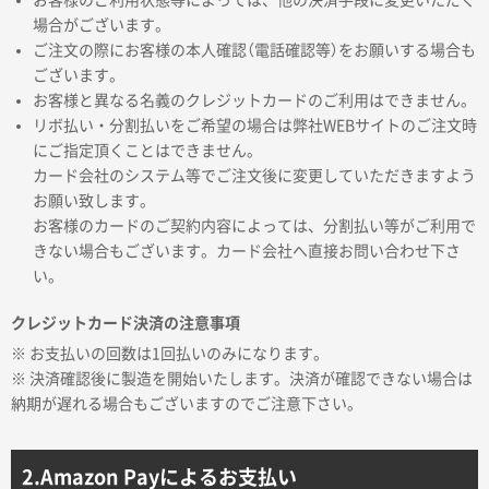
お客様のご利用状態等によっては、他の決済手段に変更いただく
サイトメニュー
場合がございます。
ご注文の際にお客様の本人確認（電話確認等）をお願いする場合も
ございます。
初めての方へ
お客様と異なる名義のクレジットカードのご利用はできません。
リボ払い・分割払いをご希望の場合は弊社WEBサイトのご注文時
ご注文の流れ
にご指定頂くことはできません。
カード会社のシステム等でご注文後に変更していただきますよう
お願い致します。
お見積書の作成方法
お客様のカードのご契約内容によっては、分割払い等がご利用で
きない場合もございます。カード会社へ直接お問い合わせ下さ
い。
データ入稿ガイド
クレジットカード決済の注意事項
※ お支払いの回数は1回払いのみになります。
再注文について
※ 決済確認後に製造を開始いたします。決済が確認できない場合は
納期が遅れる場合もございますのでご注意下さい。
よくあるご質問
2.Amazon Payによるお支払い