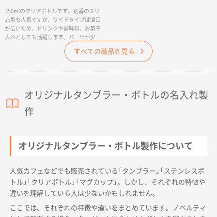
350mlのクリアボトルです。定番のスリ
ム型も人気ですが、ワイドタイプは間口
が広いため、ドリンクや調味料、お菓子
入れとしても活躍します。パーツが少な
いので、お手入れも簡単。飲み口には氷
すべての商品を見る
やフルーツがこぼれないよう飲みやすい
ストッパー付きです。側面にぐるっとオ
リジナルデザインを入れられるため、お
しゃれなドリンクホルダーとしてノベル
ティやグッズ販売品に人気です。ジムの
オリジナルタンブラー・ボトルの名入れ製
入会特典や店舗のオリジナルグッズにお
すすめです。
作
オリジナルタンブラー・ボトル製作について
人気カフェなどでも販売されている「タンブラー」「ステンレスボ
トル」「クリアボトル」「マグカップ」。しかし、それぞれの特徴や
違いを理解している人は少ないかもしれません。
ここでは、それぞれの特徴や違いをまとめています。ノベルティ