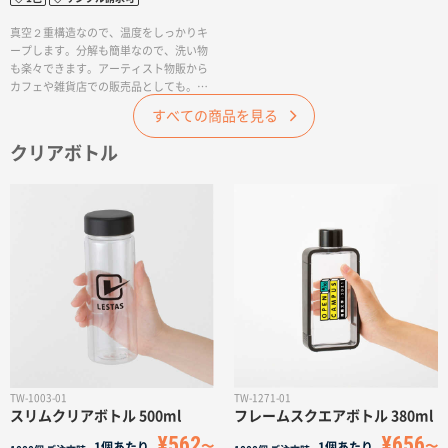
真空２重構造なので、温度をしっかりキ
ープします。分解も簡単なので、洗い物
も楽々できます。アーティスト物販から
カフェや雑貨店での販売品としても。企
業の記念品ノベルティとしても幅広いご
すべての商品を見る
用途でご利用いただけます。シンプルな
デザインにワンポイントロゴの印刷、側
クリアボトル
面への大きいデザインの印刷も可能で
す。
TW-1003-01
TW-1271-01
スリムクリアボトル 500ml
フレームスクエアボトル 380ml
¥562
¥656
1個あたり
1個あたり