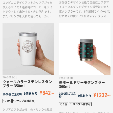
お好きなデザイン台紙で自由にカスタマ
コンビニのテイクアウトカップがぴった
イズ出来るグッドデザイン賞受賞の大人
り入るサイズ！通勤時にコーヒーをテイ
気タンブラーです。6色展開でイメージに
クアウトして出社するときに便利です。
合わせてお使いいただけます。グッズや
またドリンクを入れて使っても、カップ
記念品としてのご利用におススメです。
ホルダーとして使っても保温保冷が長時
保温性はありませんが、安価で作れるノ
間続くから、温度を保ってくれます。口
ベルティです。
当たりの良い飲み口も魅力の一つです。
素材もステンレス（18-8）を使用し、錆び
にくく、臭いもつきにくいのも嬉しいポ
イントです。高級感のあるマットな仕上
がりなので、男女問わず、様々なシーン
でのノベルティ、オリジナルグッズとし
てご利用いただけます。
TW-1001-01
TW-1308-01
ウォールカラーステンレスタン
缶ホールドサーモタンブラー
ブラー 350ml
360ml
¥842
1個あたり
¥1232
1000個
ご注文
1000個
ご注文時
1個あたり
時
1色
サンプル請求可
1色
サンプル請求可
クリアのフタだから中のドリンクも見え