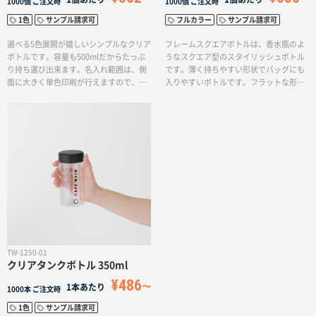
1000個
ご注文時
1000個
ご注文時
1色
サンプル請求可
フルカラー
サンプル請求可
選べる5色展開が嬉しいシンプルなクリア
フレームスクエアボトルは、香水瓶のよ
ボトルです。容量も500mlだからたっぷ
うなスクエア型のスタイリッシュボトル
り持ち運び出来ます。名入れ範囲は、側
です。薄く持ちやすい形状でバッグにも
面に大きく単色印刷が行えますので、物
入りやすいボトルです。フラットな形に
販から購入特典ノベルティ、ディスプレ
フルカラー印刷が可能なため、ロゴや
イ用としても幅広くお使い頂けます。
イラストデザインが自由に表現しやすい
ボトルです。フレームが分解できるた
め、洗いやすくお手入れが簡単です。一
味変わったクリアボトルをお探しの方に
ぴったりです。
TW-1250-01
クリアタンクボトル 350ml
¥486
1本あたり
1000本
ご注文時
1色
サンプル請求可