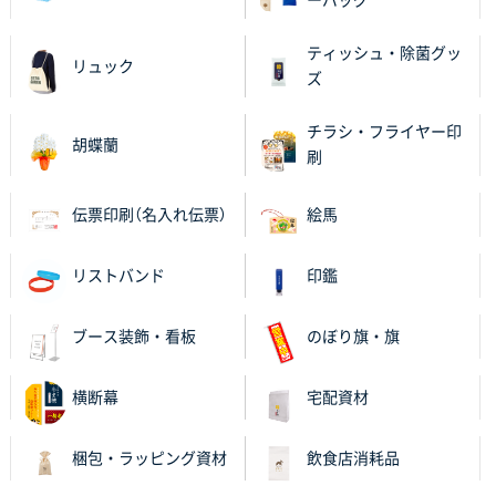
ーバッグ
ティッシュ・除菌グッ
リュック
ズ
チラシ・フライヤー印
胡蝶蘭
刷
伝票印刷（名入れ伝票）
絵馬
リストバンド
印鑑
ブース装飾・看板
のぼり旗・旗
横断幕
宅配資材
梱包・ラッピング資材
飲食店消耗品