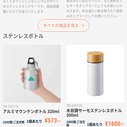
夏は冷たい缶をホールド、また直飲みで
る！スタイリッシュなシンプルデザイン
もサーモタンブラーとしてもお使いいた
のステンレスタンブラーです。商品保護
だけます。冬は温かい飲み物入れて直飲
箱に入れてお送りいたします。
みタンブラーとしてお使いください。オ
リジナル形状のシリコンキャップで市販
すべての商品を見る
の350mlの缶をぴったり固定できます。
タンブラーとして使用する際は底面にシ
ステンレスボトル
リコンを取り付けて滑り止めとしてお使
いください。ボディはザラっとしたシボ
塗装を施している為、持っても滑りにく
い仕様です。ステンレス真空2層なので結
露しないため水滴でバッグや机を濡らす
心配なくご使用いただけます。広範囲の
回転シルク印刷が可能です。イラストや
ロゴの印刷も映えるので食品業界のノベ
ルティや、アウトドアグッズの物販など
におすすめです。
TW-1007-01
TW-1187-01
木目調サーモステンレスボトル
アルミマウンテンボトル 320ml
300ml
¥573
1個あたり
¥1600
1000個
ご注文
1000個
ご注文時
1個あたり
時