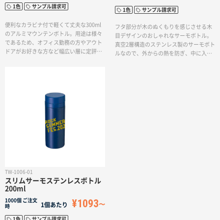
1色
サンプル請求可
1色
サンプル請求可
便利なカラビナ付で軽くて丈夫な300ml
フタ部分が木のぬくもりを感じさせる木
のアルミマウンテンボトル。用途は様々
目デザインのおしゃれなサーモボトル。
であるため、オフィス勤務の方やアウト
真空2層構造のステンレス製のサーモボト
ドアがお好きな方など幅広い層に定評あ
ルなので、外からの熱を防ぎ、中に入れ
る商品です！名入れ方法も単色でのワン
た飲み物の熱を逃しません。保温、保冷
ポイント印刷から回転シルクでのほぼ全
の持続時間が長いため、持ち運びに適し
周印刷まで対応しており、お好みのデザ
た水筒です。側面に大きく1色名入れがで
インでオリジナルボトルをお作りいただ
きるので、インパクトのあるオリジナル
けます。
グッズをお作り頂けます。
TW-1006-01
スリムサーモステンレスボトル
200ml
¥1093
1000個
ご注文
1個あたり
時
1色
サンプル請求可