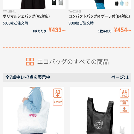
TW-1219-01
TW-1220-01
ポリマルシェバッグ(A5対応)
コンパクトバッグM ポーチ付(B4対応)
5000枚
ご注文時
5000枚
ご注文時
¥433
¥454
1枚
あたり
1枚
あたり
エコバッグのすべての商品
全7点中1〜7点を表示中
ページ: 1