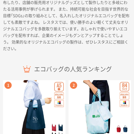
布したり、店舗の販売用オリジナルグッズとして製作したりと多岐にわ
名入れグループサイト
たる活用事例が挙げられます。 また、持続可能な社会を目指す世界的な
目標「SDGs」の取り組みとして、名入れしたオリジナルエコバッグを配布
しても素敵ですよね。 レスタスでは、使い勝手のよい軽くて丈夫なオリ
ジナルエコバッグを多数取り揃えています。おしゃれで使いやすいエコ
バッグを配布すれば、企業のイメージもグンとアップすることでしょ
う。 効果的なオリジナルエコバッグの製作は、ぜひレスタスにご相談く
ださい。
エコバッグの人気ランキング