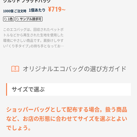
クルリト フラットバッグ
です。しっとりなめらかな触り心地の生
¥719
地はシワになりにくく、洗濯もできま
1個あたり
1000個
ご注文時
す。カラーはナチュラルでベーシックな4
1色
サンプル請求可
色展開です。
このエコバッグは、回収されたペットボ
トルなどから再生された生地を使用した
環境にやさしい商品です。肩掛けしやす
い「くり手タイプ」の持ち手となってお
り、クルリトシリーズの特徴であるゴム
が付いているので、折りたたんでコンパ
クトに持ち運ぶことができます。スタン
オリジナルエコバッグの選び方ガイド
ダードなフラットタイプのバッグはお買
い物から通勤・通学時のサブバッグまで
幅広く活躍するアイテムです。成約記念
品からライブグッズなど、業種を問わず
サイズで選ぶ
ご提案頂けます。
ショッパーバッグとして配布する場合。扱う商品
など、お店の形態に合わせてサイズを選ぶとよい
でしょう。