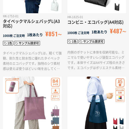
HK-1753-01
HK-1825-01
タイベックマルシェバッグL(A3
コンビニ・エコバッグ(A4対応)
対応)
¥487
1枚あたり
¥851
1000枚
ご注文時
1枚あたり
1000枚
ご注文時
1色
サンプル請求可
1色
サンプル請求可
内側のポケットに本体を収納可能な、ミ
タイベックマルシェバッグLは、軽くて強
ニマルで使いやすいレジ袋型エコバッグ
靭、耐久性と耐水性に優れたタイベック
です。本体サイズはA4サイズ程の大きさ
素材のエコバッグです。独特のシワ素材
です。エコバッグはポリエステル素材な
感は使えば使うほどいい味を出してくれ
ので軽く丈夫。洗濯してもすぐに乾きま
ます。収納時は内ポケットにしまってコ
す。エコバッグは、SDGs関連のノベルテ
ンパクトに持ち歩きできます。沢山買い
ィを探している方におすすめな商品で
物をしても快適に持ち運べる様、肩から
す。
掛けられる持ち手が長めの設計です。1色
印刷ができるため、ショップのロゴを入
れて購入特典やオリジナル商品としてご
使用いただけます。