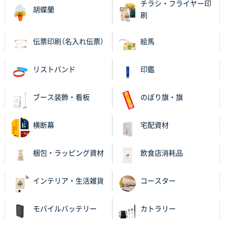
チラシ・フライヤー印
胡蝶蘭
刷
伝票印刷（名入れ伝票）
絵馬
リストバンド
印鑑
ブース装飾・看板
のぼり旗・旗
横断幕
宅配資材
梱包・ラッピング資材
飲食店消耗品
インテリア・生活雑貨
コースター
モバイルバッテリー
カトラリー