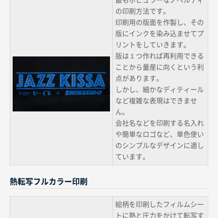
の印刷方法です。
印刷用の版面を作製し、その
版にインクを染み込ませてプ
リントをしていきます。
版は１つ作れば再利用できる
ことから量産に向くという利
点があります。
しかし、細かなディティール
など複雑な表現はできませ
ん。
会社名などを印刷する名入れ
や簡単なロゴなど、単色使い
のシンプルなデザインに適し
ています。
熱転写フルカラー印刷
絵柄を印刷したフィルムシー
トに熱と圧力をかけて転写す