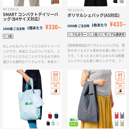
MT-2396-01
TW-1219-01
SMART コンパクトデイリーバ
ポリマルシェバッグ(A5対応)
ッグ（B4サイズ対応）
¥433
1枚あたり
¥330
5000枚
ご注文時
1個あたり
1000個
ご注文時
フルカラー
1色
サンプル請求可
1色
【短納期商品】ポリマルシェバッグは、薄
おしゃれなパッケージ入りのデイリーバ
手のポリエステル素材のお買い物バッグ
ッグです。本体にゴムがついており、コ
です。くるっとまとめて止められる軽量
ンパクトにたたむことができるので持ち
コンパクトなお買い物バッグです。フル
運びにも便利なアイテムです。本体カラ
カラー印刷対応なので、ロゴ以外にもオ
ー3色のカラーアソートでお届けいたしま
リジナルノベルティにおすすめです。デ
す。
ザインの確定から約2週間でお届けいたし
ます。