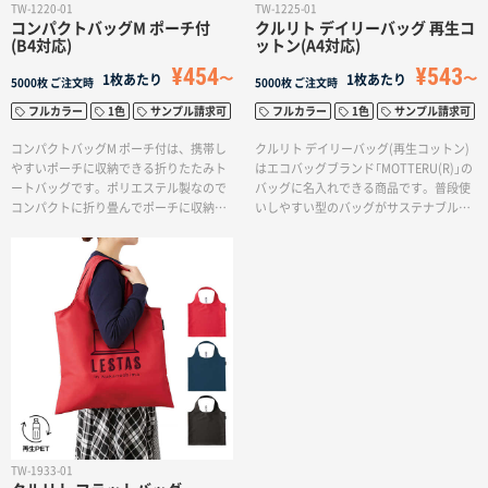
TW-1220-01
TW-1225-01
コンパクトバッグM ポーチ付
クルリト デイリーバッグ 再生コ
(B4対応)
ットン(A4対応)
¥454
¥543
1枚あたり
1枚あたり
5000枚
ご注文時
5000枚
ご注文時
フルカラー
1色
サンプル請求可
フルカラー
1色
サンプル請求可
コンパクトバッグM ポーチ付は、携帯し
クルリト デイリーバッグ(再生コットン)
やすいポーチに収納できる折りたたみト
はエコバッグブランド「MOTTERU(R)」の
ートバッグです。ポリエステル製なので
バッグに名入れできる商品です。普段使
コンパクトに折り畳んでポーチに収納、
いしやすい型のバッグがサステナブルな
バッグに入れていつでも取り出して使う
テキスタイルで新登場！再生コットンは
ことができます。本体色は5色から選べて
Tシャツなどの縫製品を生産する工程で
企業カラーに合わせたり、多色展開でオ
出た本来廃棄となる生地の端切れ等を集
リジナルグッズを作成したりと用途が広
め、特殊な加工により再び生地として生
がります。
まれ変わった素材です。生産工程で染色
を行っていないため、個々により風合い
が変わりますが、自然の風合いを生かし
たお洒落なエコバッグになりました。環
境に配慮されたテキスタイル生地となり
ます。ゴムバンドが付いているので、く
るくるとたたんでコンパクトに持ち歩く
ことができます。バッグの容量も十分な
ので、ランチタイムの持ち歩きや、お買
TW-1933-01
いものバッグとしても使いやすいサイズ