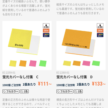
定番サイズの細長いふせんで、使い勝手
縦長サイズのふせんはちょっとしたメモ
がよくあらゆる場面で活躍します。蛍光
にも最適です。蛍光紙を使用しているの
紙を使用しているので普通のふせんより
で普通のふせんよりも目を引きます。
も目を引きます。
EC-2259-01
EC-2260-01
蛍光カバーなし付箋 C
蛍光カバーなし付箋 D
¥111
¥133
1個あたり
1個あたり
1000個
ご注文時
1000個
ご注文時
フルカラー
1色
フルカラー
1色
定番の正方形のふせんは様々な用途で使
横長の長方形サイズはふせんだけではな
用することができるので、ノベルティと
くちょっとしたメモとしても活躍しま