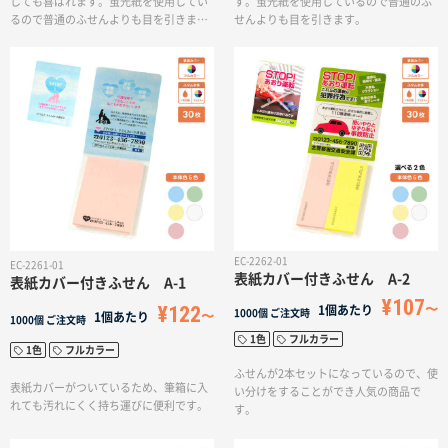
しても喜ばれます。蛍光紙を使用してい
す。蛍光紙を使用しているので普通のふ
るので普通のふせんよりも目を引きま
せんよりも目を引きます。
す。
EC-2262-01
EC-2261-01
表紙カバー付きふせん A-2
表紙カバー付きふせん A-1
¥107
¥122
1個あたり
1000個
ご注文時
1個あたり
1000個
ご注文時
1色
フルカラー
1色
フルカラー
ふせんが2本セットになっているので、使
表紙カバーがついているため、筆箱に入
い分けをすることができ人気の商品で
れても汚れにくく持ち運びに便利です。
す。