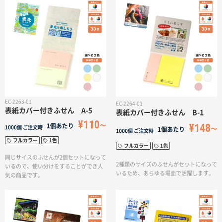
EC-2263-01
EC-2264-01
表紙カバー付きふせん A-5
表紙カバー付きふせん B-1
¥110
¥148
1個あたり
1000個
ご注文時
1個あたり
1000個
ご注文時
フルカラー
1色
フルカラー
1色
同じサイスのふせんが2個セットになって
2種類のサイズのふせんがセットになって
いるので、使い分けをすることができ人
いるため、あらゆる場面で活躍します。
気の商品です。