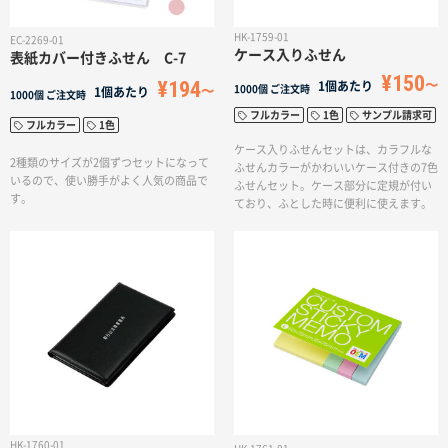
HK-1759-01
EC-2269-01
ケース入りふせん
表紙カバー付きふせん C-7
¥150
¥194
1個あたり
1000個
ご注文時
1個あたり
1000個
ご注文時
フルカラー
1色
サンプル請求可
フルカラー
1色
ケース入りふせんセットは、カラフルな
2種類のサイズが2個ずつセットになって
ふせんカラーがかわいいケース付きの7色
いるので、使い勝手がよく人気の商品で
ふせんセット。ケース部分に定規が付い
す。
ており、ふとした時に便利に使えます。
HK-1760-01