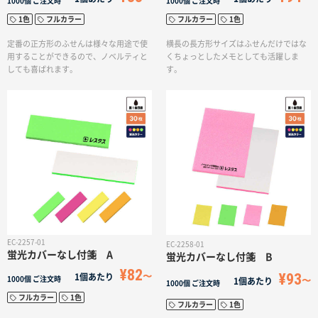
1000個
ご注文時
1000個
ご注文時
1色
フルカラー
フルカラー
1色
定番の正方形のふせんは様々な用途で使
横長の長方形サイズはふせんだけではな
用することができるので、ノベルティと
くちょっとしたメモとしても活躍しま
しても喜ばれます。
す。
EC-2257-01
EC-2258-01
蛍光カバーなし付箋 A
蛍光カバーなし付箋 B
¥82
¥93
1個あたり
1000個
ご注文時
1個あたり
1000個
ご注文時
フルカラー
1色
フルカラー
1色