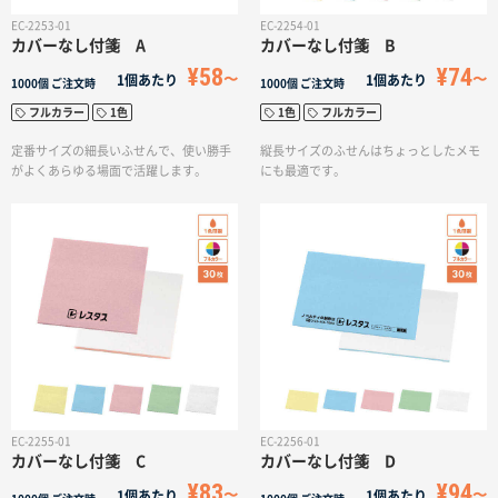
EC-2253-01
EC-2254-01
カバーなし付箋 A
カバーなし付箋 B
¥58
¥74
1個あたり
1個あたり
1000個
ご注文時
1000個
ご注文時
フルカラー
1色
1色
フルカラー
定番サイズの細長いふせんで、使い勝手
縦長サイズのふせんはちょっとしたメモ
がよくあらゆる場面で活躍します。
にも最適です。
EC-2255-01
EC-2256-01
カバーなし付箋 C
カバーなし付箋 D
¥83
¥94
1個あたり
1個あたり