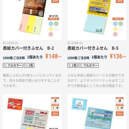
EC-2265-01
EC-2266-01
表紙カバー付きふせん B-2
表紙カバー付きふせん B-5
¥148
¥136
1個あたり
1個あたり
1000個
ご注文時
1000個
ご注文時
フルカラー
1色
1色
フルカラー
細長いふせんが3本セットになっているの
ふせん本体と表紙カバーにも印刷ができ
で、色々な用途で使い分けをすることが
るので、よりオリジナリティを出すこと
できます。
ができ販促品としても人気の商品です。