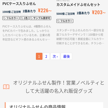
HK-1761-01
PVCケース入りふせん
カスタムメイドふせんセット
¥226
¥203
1個あたり
1000個
ご注文時
1個あたり
5000個
ご注文時
フルカラー
1色
サンプル請求可
フルカラー
PVCケース入りふせんは、4種類のふせん
スタンダードなふせんのカバー部分を全
をPVCカバーで包みました。しっかりと
面フルカラーデザインで！100個から短
したカバーになっているため、企業の周
納期で対応可能！表紙全面にフルカラー
年記念などギフト感のあるふせんセット
印刷することができるため、チラシのよ
になっています。中の付箋は、色やサイ
うに告知や製品アピールにご利用いただ
ズが異なる8種類が約30枚ずつ付いてい
けます。メモ付箋と小付箋が3カラーつい
ます。表紙部分に1色・フルカラー印刷が
1
2
次 ›
最後
たセット商品です。オープンキャンパス
できるので、ロゴやイラストなどデザイ
や会社説明会などで効果を発揮し、よく
ンを自由に表現いただけます。
ご利用いただきます。
オリジナルふせん製作！営業ノベルティと
して大活躍の名入れ販促グッズ
オリジナルふせんの商品情報