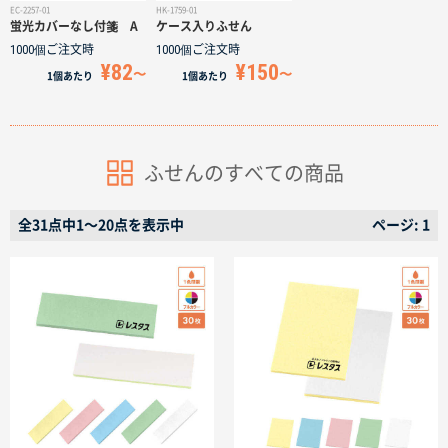
名入れグループサイト
EC-2257-01
HK-1759-01
蛍光カバーなし付箋 A
ケース入りふせん
1000個
ご注文時
1000個
ご注文時
¥82
¥150
1個
あたり
1個
あたり
ふせんのすべての商品
全31点中1〜20点を表示中
ページ: 1