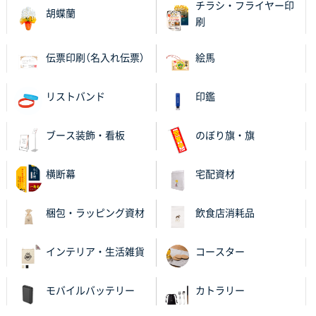
チラシ・フライヤー印
胡蝶蘭
刷
伝票印刷（名入れ伝票）
絵馬
リストバンド
印鑑
ブース装飾・看板
のぼり旗・旗
横断幕
宅配資材
梱包・ラッピング資材
飲食店消耗品
インテリア・生活雑貨
コースター
モバイルバッテリー
カトラリー