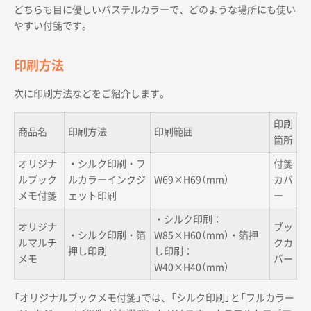
どちらも目に優しいパステルカラーで、どのような場所にも使い
やすい付箋です。
印刷方法
次に印刷方法などをご紹介します。
印刷
商品名
印刷方法
印刷範囲
箇所
オリジナ
・シルク印刷・フ
付箋
ルブック
ルカラーインクジ
W69×H69（mm）
カバ
メモ付箋
ェット印刷
ー
・シルク印刷：
オリジナ
ブッ
・シルク印刷・箔
W85×H60（mm）・箔押
ルマルチ
クカ
押し印刷
し印刷：
メモ
バー
W40×H40（mm）
「オリジナルブックメモ付箋」では、「シルク印刷」と「フルカラー