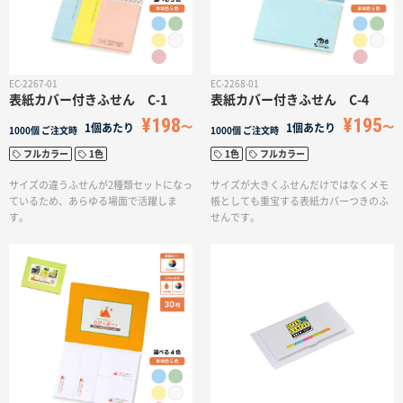
EC-2267-01
EC-2268-01
表紙カバー付きふせん C-1
表紙カバー付きふせん C-4
¥198
¥195
1個あたり
1個あたり
1000個
ご注文時
1000個
ご注文時
フルカラー
1色
1色
フルカラー
サイズの違うふせんが2種類セットになっ
サイズが大きくふせんだけではなくメモ
ているため、あらゆる場面で活躍しま
帳としても重宝する表紙カバーつきのふ
す。
せんです。