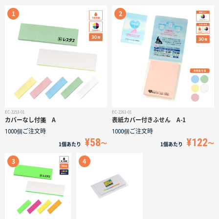
サイトメニュー
初めての方へ
ご注文の流れ
お見積書の作成方法
EC-2253-01
EC-2261-01
カバーなし付箋 A
表紙カバー付きふせん A-1
データ入稿ガイド
1000個
ご注文時
1000個
ご注文時
¥58
¥122
1個
あたり
1個
あたり
再注文について
よくあるご質問