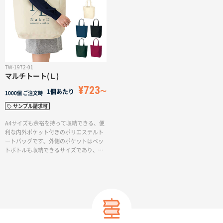
ている再生PET素材は第三者認証を取得
しており安心の品質です。本体色は全5色
展開。ベーシックカラーのアイボリー・
ネイビー・ブラックから、トレンドのベ
ージュ、スモークブルーを取り揃え環境
配慮を感じさせる優しいカラー展開で
す。
TW-1972-01
マルチトート(Ｌ)
¥723
1個あたり
1000個
ご注文時
サンプル請求可
A4サイズも余裕を持って収納できる、便
利な内外ポケット付きのポリエステルト
ートバッグです。外側のポケットはペッ
トボトルも収納できるサイズであり、頑
丈な生地の厚さが魅力です。名前の通
り、さまざまな場面で多目的に活躍する
ことが期待されます。サイズにはMサイ
ズとMサイズの2種類があります。