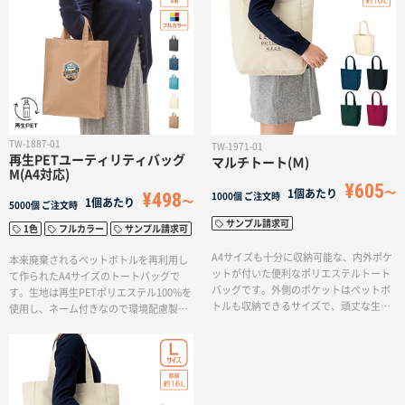
名入れグループサイト
TW-1887-01
TW-1971-01
再生PETユーティリティバッグ
マルチトート(Ｍ)
M(A4対応)
¥605
1個あたり
¥498
1000個
ご注文時
1個あたり
5000個
ご注文時
サンプル請求可
1色
フルカラー
サンプル請求可
A4サイズも十分に収納可能な、内外ポケ
本来廃棄されるペットボトルを再利用し
ットが付いた便利なポリエステルトート
て作られたA4サイズのトートバッグで
バッグです。外側のポケットはペットボ
す。生地は再生PETポリエステル100%を
トルも収納できるサイズで、頑丈な生地
使用し、ネーム付きなので環境配慮製品
厚さが魅力的です。その名の通り、様々
と分かりやすく、企業や学校でのSDGsや
な場面で活躍が期待できます。サイズに
エコを意識したノベルティにぴったりで
はMサイズとLサイズの2種類がありま
す。ペットボトルの再利用は、海洋プラ
す。
スチック問題の改善や二酸化炭素排出の
抑制など環境保全に貢献します。使用し