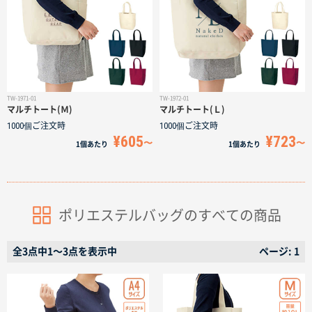
サイトメニュー
初めての方へ
ご注文の流れ
TW-1971-01
TW-1972-01
マルチトート(Ｍ)
マルチトート(Ｌ)
1000個
ご注文時
1000個
ご注文時
¥605
¥723
お見積書の作成方法
1個
あたり
1個
あたり
データ入稿ガイド
ポリエステルバッグのすべての商品
再注文について
全3点中1〜3点を表示中
ページ: 1
よくあるご質問