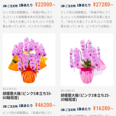
¥22000
¥27280
1鉢あたり
1鉢あたり
1鉢
ご注文時
1鉢
ご注文時
ピンク色の胡蝶蘭は、「幸福が飛んでく
ピンク色の胡蝶蘭は、「幸福が飛んでく
る」といった胡蝶蘭本来の花言葉に加え
る」といった胡蝶蘭本来の花言葉に加え
て、「あなたを愛しています」という花言
て、「あなたを愛しています」という花言
葉も持っています。ビジネスでは開店祝
葉も持っています。ビジネスでは開店祝
いや公演祝いなどで一味違う華やかさ
いや公演祝いなどで一味違う華やかさ
を。また、家族や大切な友人の誕生日や
を。また、家族や大切な友人の誕生日や
母の日などでも贈られることが多い商品
母の日などでも贈られることが多い商品
です。2万円程度のご予算や、とにかく無
です。3万円程度までのご予算や、ワンラ
難なものを贈りたいという方はこちらの
ンク上の商品を贈りたいという方はこち
胡蝶蘭をお選びください。いわゆる1本1
らの胡蝶蘭をお選びください。1本1万円
万円クラスの胡蝶蘭を3本立てで。お求め
クラスの一般的な胡蝶蘭よりもさらに豪
やすい価格にてご提供させていただきま
華な3本立て。お求めやすい価格にてご提
す。※輪数は、通常つぼみを含んでおり
供させていただきます。※輪数は、通常
ます。(通常ですと3日程度で満開になり
つぼみを含んでおります。(通常ですと3
ますが、最初から満開をご希望の場合は
日程度で満開になりますが、最初から満
個別にご相談くださいませ)
開をご希望の場合は個別にご相談くださ
いませ)
SO-1393-01
SO-1388-01
胡蝶蘭大輪（ピンク5本立ち55-
胡蝶蘭大輪（ピンク3本立ち25-
60輪程度)
30輪程度)
¥46200
1鉢あたり
1鉢
ご注文時
¥16280
1鉢あたり
1鉢
ご注文時
ピンク色の胡蝶蘭は、「幸福が飛んでく