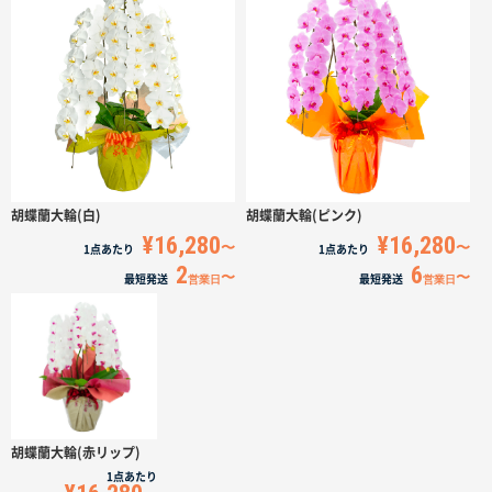
胡蝶蘭大輪(白)
胡蝶蘭大輪(ピンク)
¥16,280
¥16,280
1点
あたり
1点
あたり
2
6
最短発送
営業日
最短発送
営業日
胡蝶蘭大輪(赤リップ)
1点
あたり