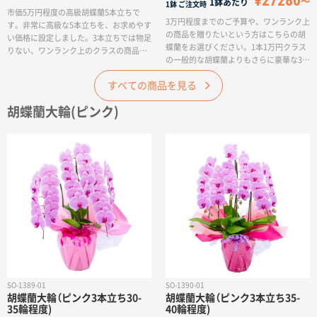
¥27280
1鉢あたり
1鉢
ご注文時
市価5万円程度の高級胡蝶蘭5本立ちで
3万円程度までのご予算や、ワンランク上
す。非常に高級な5本立ちを、お求めやす
の商品を贈りたいという方はこちらの胡
い価格に設定しました。3本立ちでは物足
蝶蘭をお選びください。1本1万円クラス
りない、ワンランク上のクラスの商品を
の一般的な胡蝶蘭よりもさらに豪華な3本
贈りたい、という方はこちらの胡蝶蘭を
立て。お求めやすい価格にてご提供させ
お選びください。白色は最も定番の色で
すべての商品を見る
ていただきます。白色は最も定番の色で
あり、法人から贈る各種祝いや、セレモ
あり、法人から贈る各種祝いや、セレモ
ニー、供花としても贈っていただけま
胡蝶蘭大輪(ピンク)
ニー、供花としても贈っていただけま
す。※輪数は、通常つぼみを含んでおり
す。※輪数は、通常つぼみを含んでおり
ます。(通常ですと3日程度で満開になり
ます。(通常ですと3日程度で満開になり
ますが、最初から満開をご希望の場合は
ますが、最初から満開をご希望の場合は
個別にご相談くださいませ)
個別にご相談くださいませ)
SO-1389-01
SO-1390-01
胡蝶蘭大輪（ピンク3本立ち30-
胡蝶蘭大輪（ピンク3本立ち35-
35輪程度)
40輪程度)