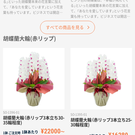
ピンク色の胡蝶蘭は、「幸福が飛んでく
る」といった胡蝶蘭本来の花言葉に加え
る」といった胡蝶蘭本来の花言葉に加え
て、「あなたを愛しています」という花言
て、「あなたを愛しています」という花言
葉も持っています。ビジネスでは開店祝
葉も持っています。ビジネスでは開店祝
いや公演祝いなどで一味違う華やかさ
いや公演祝いなどで一味違う華やかさ
を。迫力満点の輪数。ビジネス用途での
すべての商品を見る
を。また、家族や大切な友人の誕生日や
ワンランク上のお祝いに大人気の商品で
母の日などでも贈られることが多い商品
す。最高級の胡蝶蘭を、惜しみなく贅沢
胡蝶蘭大輪(赤リップ)
です。ちょっとしたお祝いにも気軽に贈
に。万全の品質でお届けいたします。※
れる、コンパクトサイズの胡蝶蘭です。
輪数は、通常つぼみを含んでおります。
最高品質の胡蝶蘭を、驚きの価格でご提
(通常ですと3日程度で満開になります
供いたします。全国でも指折りの最高級
が、最初から満開をご希望の場合は個別
の胡蝶蘭を、輪数控えめでご用意いたし
にご相談くださいませ)
ます。※輪数は、通常つぼみを含んでお
ります。(通常ですと3日程度で満開にな
りますが、最初から満開をご希望の場合
は個別にご相談くださいませ)
SO-1396-01
SO-1395-01
胡蝶蘭大輪（赤リップ3本立ち30-
胡蝶蘭大輪（赤リップ3本立ち25-
35輪程度)
30輪程度)
¥22000
1鉢あたり
1鉢
ご注文時