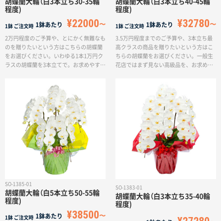
胡蝶蘭大輪（白3本立ち30-35輪
胡蝶蘭大輪（白3本立ち40-45輪
程度)
程度)
¥22000
¥32780
1鉢あたり
1鉢あたり
1鉢
ご注文時
1鉢
ご注文時
2万円程度のご予算や、とにかく無難なも
3.5万円程度までのご予算や、3本立ち最
のを贈りたいという方はこちらの胡蝶蘭
高クラスの商品を贈りたいという方はこ
をお選びください。いわゆる1本1万円ク
ちらの胡蝶蘭をお選びください。一般生
ラスの胡蝶蘭を3本立てで。お求めやすい
花店ではまず見ない高級品を、お求めや
価格にてご提供させていただきます。白
すい価格にてご提供させていただきま
色は最も定番の色であり、法人から贈る
す。白色は最も定番の色であり、法人か
各種祝いや、セレモニー、供花としても
ら贈る各種祝いや、セレモニー、供花と
贈っていただけます。※輪数は、通常つ
しても贈っていただけます。※本商品は
ぼみを含んでおります。(通常ですと3日
特注品となりますため、場合によっては
程度で満開になりますが、最初から満開
お時間をいただく場合もございます。ま
をご希望の場合は個別にご相談ください
た、輪数は、通常つぼみを含んでおりま
ませ)
す。(通常ですと3日程度で満開になりま
すが、最初から満開をご希望の場合は個
別にご相談くださいませ)
SO-1385-01
SO-1383-01
胡蝶蘭大輪（白5本立ち50-55輪
胡蝶蘭大輪（白3本立ち35-40輪
程度)
程度)
¥38500
1鉢あたり
1鉢
ご注文時