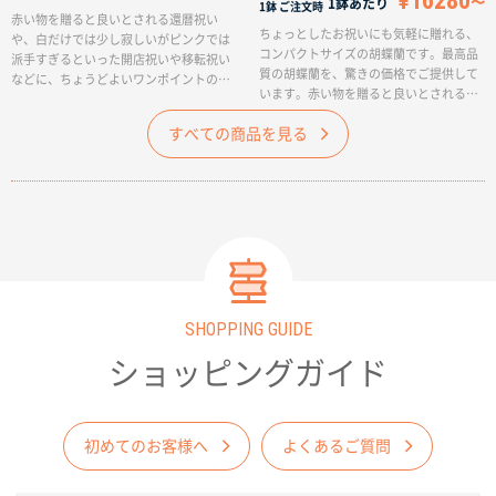
¥16280
1鉢あたり
1鉢
ご注文時
赤い物を贈ると良いとされる還暦祝い
ちょっとしたお祝いにも気軽に贈れる、
や、白だけでは少し寂しいがピンクでは
コンパクトサイズの胡蝶蘭です。最高品
派手すぎるといった開店祝いや移転祝い
質の胡蝶蘭を、驚きの価格でご提供して
などに、ちょうどよいワンポイントのあ
います。赤い物を贈ると良いとされる還
る白赤(赤リップ)をどうぞ。2万円程度の
暦祝いや、白だけでは少し寂しいがピン
ご予算や、とにかく無難なものを贈りた
すべての商品を見る
クでは派手すぎるといった開店祝いや移
いという方はこちらの胡蝶蘭をお選びく
転祝いなどに、ちょうどよいワンポイン
ださい。いわゆる1本1万円クラスの胡蝶
トのある白赤(赤リップ)をどうぞ。全国
蘭を3本立てで。お求めやすい価格にてご
でも指折りの最高級の胡蝶蘭を、輪数控
提供させていただきます。※輪数は、通
えめでご用意いたします。※輪数は、通
常つぼみを含んでおります。(通常ですと
常つぼみを含んでおります。(通常ですと
3日程度で満開になりますが、最初から満
3日程度で満開になりますが、最初から満
開をご希望の場合は個別にご相談くださ
開をご希望の場合は個別にご相談くださ
いませ)
いませ)
SHOPPING GUIDE
ショッピングガイド
初めてのお客様へ
よくあるご質問