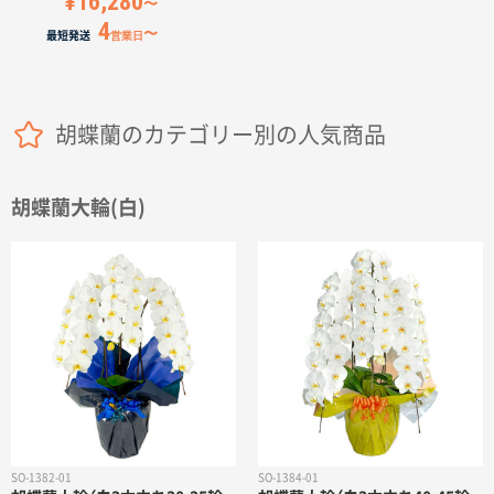
¥16,280
4
最短発送
営業日
胡蝶蘭のカテゴリー別の人気商品
胡蝶蘭大輪(白)
SO-1382-01
SO-1384-01