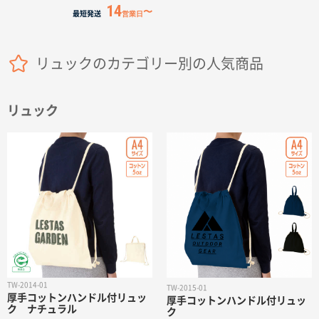
14
名入れグループサイト
最短発送
営業日
リュックのカテゴリー別の人気商品
リュック
TW-2014-01
TW-2015-01
厚手コットンハンドル付リュッ
厚手コットンハンドル付リュッ
ク ナチュラル
ク