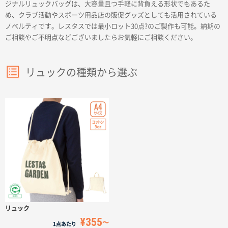
ジナルリュックバッグは、大容量且つ手軽に背負える形状でもあるた
サイトメニュー
め、クラブ活動やスポーツ用品店の販促グッズとしても活用されている
ノベルティです。レスタスでは最小ロット30点?のご製作も可能。納期の
ご相談やご不明点などございましたらお気軽にご相談ください。
初めての方へ
ご注文の流れ
リュックの種類から選ぶ
お見積書の作成方法
データ入稿ガイド
再注文について
よくあるご質問
リュック
¥355
1点
あたり