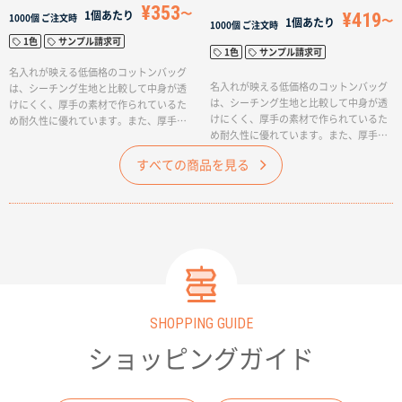
¥353
¥419
1個あたり
1000個
ご注文時
1個あたり
1000個
ご注文時
1色
サンプル請求可
1色
サンプル請求可
名入れが映える低価格のコットンバッグ
名入れが映える低価格のコットンバッグ
は、シーチング生地と比較して中身が透
は、シーチング生地と比較して中身が透
けにくく、厚手の素材で作られているた
けにくく、厚手の素材で作られているた
め耐久性に優れています。また、厚手の
め耐久性に優れています。また、厚手の
素材はバッグ全体に強度を持たせること
素材はバッグ全体に強度を持たせること
ができるため、重い物を入れても安心し
すべての商品を見る
ができるため、重い物を入れても安心し
て使用できるでしょう。このリュックは
て使用できるでしょう。このリュックは
カジュアルファッションにピッタリで、
カジュアルファッションにピッタリで、
流行のトレンドを楽しむことができま
流行のトレンドを楽しむことができま
す。リュックは手軽に背負えるスタイル
す。リュックは手軽に背負えるスタイル
でありながら、スタイリッシュでおしゃ
でありながら、スタイリッシュでおしゃ
れな印象を与えるアイテムとして人気で
れな印象を与えるアイテムとして人気で
す。
す。
SHOPPING GUIDE
ショッピングガイド