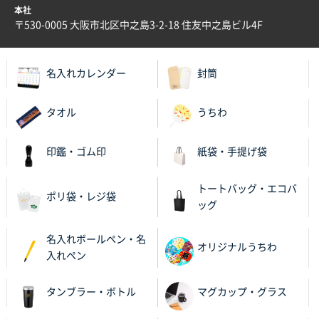
本社
〒530-0005 大阪市北区中之島3-2-18 住友中之島ビル4F
名入れカレンダー
封筒
タオル
うちわ
印鑑・ゴム印
紙袋・手提げ袋
トートバッグ・エコバ
ポリ袋・レジ袋
ッグ
名入れボールペン・名
オリジナルうちわ
入れペン
タンブラー・ボトル
マグカップ・グラス