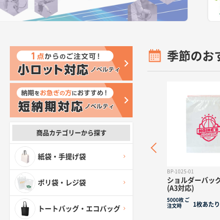
季節のお
商品カテゴリーから探す
紙袋・手提げ袋
PP-2375-01
BP-1025-01
ー転写対応陶器マ
8.4オンス フーデッドライ
ショルダーバッグ 
ポリ袋・レジ袋
20ml)(白)
トパーカー
(A3対応)
¥693
¥2695
¥
300枚
ご
5000枚
ご
個あたり
1枚あたり
1枚あたり
注文時
注文時
トートバッグ・エコバッグ