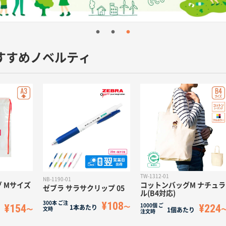
すすめノベルティ
TW-1312-01
NB-1190-01
Mサイズ
コットンバッグM ナチュラ
ゼブラ サラサクリップ 05
ル(B4対応)
¥108
300本
ご注
154
¥224
1000個
ご
1本あたり
文時
1個あたり
注文時