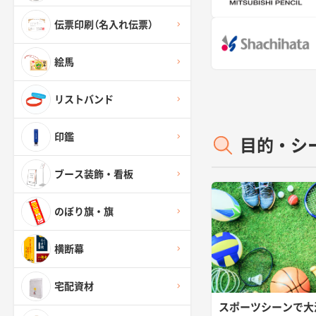
伝票印刷（名入れ伝票）
絵馬
リストバンド
印鑑
目的・シ
ブース装飾・看板
のぼり旗・旗
横断幕
宅配資材
スポーツシーンで大