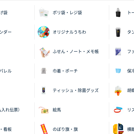
げ袋
ポリ袋・レジ袋
ト
ンダー
オリジナルうちわ
タ
ふせん・ノート・メモ帳
フ
パレル
巾着・ポーチ
保
ティッシュ・除菌グッズ
胡
名入れ伝票）
絵馬
リ
・看板
のぼり旗・旗
横