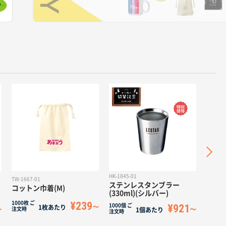
HK-1845-01
HK-1848-01
TW-1667-01
ステンレスタンブラー
フルカラ
コットン巾着(M)
(330ml)(シルバー)
グカップ(3
¥239
1000枚
ご
¥921
1000個
ご
1000個
ご
1枚あたり
注文時
1個あたり
注文時
注文時