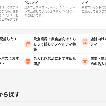
ベルティ
ティ
時は、ウエアや
野外フェスやコンサート、イベントシー
来場プレセントに
要なため、運動
ンで活躍していれるおすすめノベルティ
ご用意しておりま
をノベルティと
のご紹介です。
にとても喜ばれ
に配慮したエ
飲食業界・飲食店向け！も
店舗向け
ィ
らって嬉しいノベルティ特
ティ
集
ンパスにおす
名入れ記念品におすすめな
卒業・卒
ティ
商品
めの名入
から探す