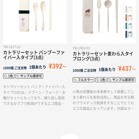
名入れグループサイト
TW-1627-01
TW-1902-01
カトラリーセット バンブーファ
カトラリーセット麦わら入タイ
イバー入タイプ(3点)
プロング(3点)
¥392
¥437
1個あたり
1000個
ご注文時
1個あたり
1000個
ご注文時
1色
サンプル請求可
フルカラー
1色
サンプル請求可
カトラリーセット バンブーファイバー入
小麦の収穫後の本来燃やして破棄してし
タイプ(3点)は、スプーン・フォーク・お
まう麦わらを有効活用し、商品を作る際
箸がセットとなっており、繰り返し使用
のプラスチック削減をすることでとても
できるのでプラ削減ができるエコ商品で
エコな製品となっています。内容はスプ
す。ケースがついているのでコンパクト
ーン・フォーク・お箸の3点セット。本体
に持ち運びができます。シリコンバンド
色は、くすみカラーが可愛らしい4色の中
がついており、鞄の中でフタが開く心配
からお選びいただけます。
なく安心して持ち運びができます。色展
開はブラック、ホワイト、ナチュラルの3
色展開で女性も男性も使いやすいシンプ