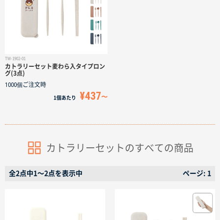
サイトメニュー
初めての方へ
TW-1902-01
カトラリーセット麦わら入タイプロン
ご注文の流れ
グ(3点)
1000個
ご注文時
¥437
1個
あたり
お見積書の作成方法
データ入稿ガイド
カトラリーセットのすべての商品
再注文について
全2点中1〜2点を表示中
ページ: 1
よくあるご質問