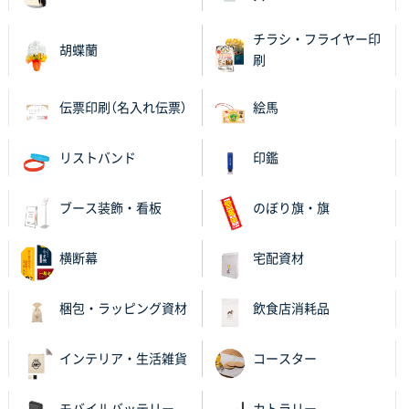
チラシ・フライヤー印
胡蝶蘭
刷
伝票印刷（名入れ伝票）
絵馬
リストバンド
印鑑
ブース装飾・看板
のぼり旗・旗
横断幕
宅配資材
梱包・ラッピング資材
飲食店消耗品
インテリア・生活雑貨
コースター
モバイルバッテリー
カトラリー