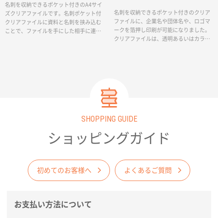
名刺を収納できるポケット付きのA4サイ
名刺を収納できるポケット付きのクリア
ズクリアファイルです。名刺ポケット付
ファイルに、企業名や団体名や、ロゴマ
クリアファイルに資料と名刺を挟み込む
ークを箔押し印刷が可能になりました。
ことで、ファイルを手にした相手に連絡
クリアファイルは、透明あるいはカラー
先を分かりやすく示すことができます。
クリアファイル6色からお好きな色をお選
お客様が資料を見ている時に担当者の連
びいただけます。箔の色はゴールド、シ
絡先がすぐにわかるので、お客様からの
ルバーに加え、ブラック、レッドメタリ
ちょっとした連絡を逃しません！会社説
ック、ブルーメタリック、グリーンメタ
明会やセミナー案内など、様々なビジネ
リックの6色から選択可能です。会社説明
スシーンで効果的にご活用いただけま
会やセミナー案内など、様々なビジネス
す。
シーンで効果的にご活用いただけるA4サ
イズの名刺ポケット付きクリアファイ
SHOPPING GUIDE
ル。企業イメージにあわせたカラーで箔
押し名入れを行い、PRツールとしてご活
ショッピングガイド
用ください。＊ポケット部分は透明PPと
なります。また、ポケット部分への箔押
し印刷は行っておりませんのでご了承く
ださい。
初めてのお客様へ
よくあるご質問
お支払い方法について