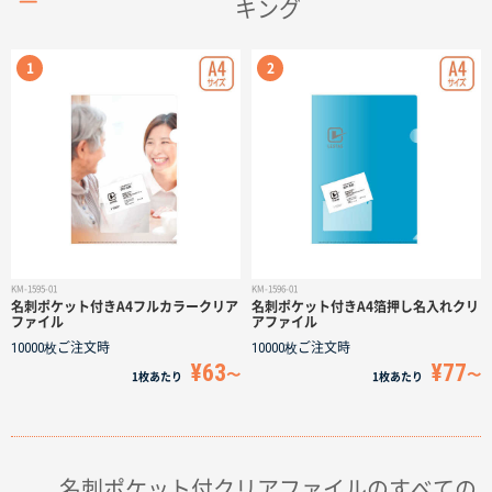
キング
サイトメニュー
初めての方へ
ご注文の流れ
お見積書の作成方法
データ入稿ガイド
KM-1595-01
KM-1596-01
名刺ポケット付きA4フルカラークリア
名刺ポケット付きA4箔押し名入れクリ
ファイル
アファイル
10000枚
ご注文時
10000枚
ご注文時
再注文について
¥63
¥77
1枚
あたり
1枚
あたり
よくあるご質問
名刺ポケット付クリアファイルのすべての