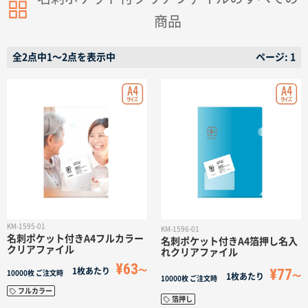
名入れグループサイト
商品
全2点中1〜2点を表示中
ページ: 1
KM-1595-01
KM-1596-01
名刺ポケット付きA4フルカラー
名刺ポケット付きA4箔押し名入
クリアファイル
れクリアファイル
¥63
¥77
1枚あたり
10000枚
ご注文時
1枚あたり
10000枚
ご注文時
フルカラー
箔押し