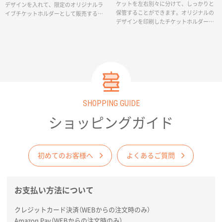
ケットを左右別々に分けて、しっかりと
デザインを入れて、限定のオリジナルラ
保管することができます。オリジナルの
イブチケットホルダーとして販売するこ
デザインを印刷したチケットホルダーは
ともできます。
イベントやコンサートのオリジナルグッ
ズ、販促グッズとして大変おすすめで
す。チケット以外にもメモや付箋、切手
などを収納して手帳に挟んだり、活用範
囲も広く、便利なため販売グッズとして
も人気の商品です。
SHOPPING GUIDE
ショッピングガイド
初めてのお客様へ
よくあるご質問
お支払い方法について
クレジットカード決済（WEBからの注文時のみ）
Amazon Pay（WEBからの注文時のみ）