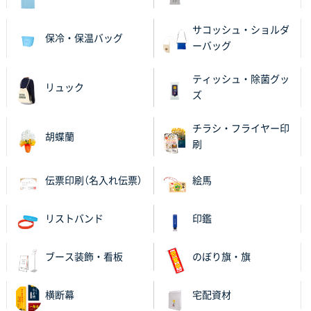
サコッシュ・ショルダ
保冷・保温バッグ
ーバッグ
ティッシュ・除菌グッ
リュック
ズ
チラシ・フライヤー印
胡蝶蘭
刷
伝票印刷（名入れ伝票）
絵馬
リストバンド
印鑑
ブース装飾・看板
のぼり旗・旗
横断幕
宅配資材