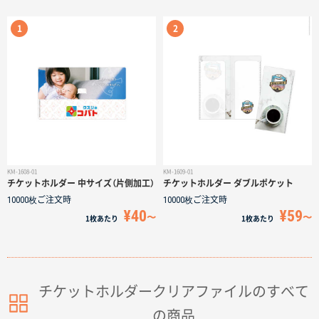
サイトメニュー
初めての方へ
ご注文の流れ
お見積書の作成方法
KM-1608-01
KM-1609-01
チケットホルダー 中サイズ（片側加工）
チケットホルダー ダブルポケット
データ入稿ガイド
10000枚
ご注文時
10000枚
ご注文時
¥40
¥59
1枚
あたり
1枚
あたり
再注文について
よくあるご質問
チケットホルダークリアファイルのすべて
の商品