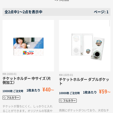
名入れグループサイト
全2点中1〜2点を表示中
ページ: 1
KM-1608-01
KM-1609-01
チケットホルダー 中サイズ（片
チケットホルダー ダブルポケッ
側加工）
ト
¥40
¥59
1枚あたり
10000枚
ご注文時
1枚あたり
10000枚
ご注文時
フルカラー
フルカラー
チケットが落ちにくく、しっかりと入れ
両側にポケットがついており、大切なチ
ることができます。オリジナルの写真や