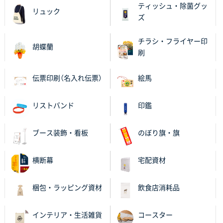
ティッシュ・除菌グッ
リュック
ズ
チラシ・フライヤー印
胡蝶蘭
刷
伝票印刷（名入れ伝票）
絵馬
リストバンド
印鑑
ブース装飾・看板
のぼり旗・旗
横断幕
宅配資材
梱包・ラッピング資材
飲食店消耗品
インテリア・生活雑貨
コースター