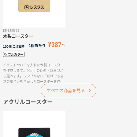
KP-1325-01
木製コースター
¥387
1個あたり
100個
ご注文時
フルカラー
イラストやロゴを入れた木製コースター
を作成します。90mmの丸型・四角型か
ら選べます。シンプルなロゴだけでも自
然の風合いを生かしたコースターを作成
することができ、周年記念品にぴったり
すべての商品を見る
です。個別包装・台紙作成を行えば、オ
リジナルグッズとして販売することもで
アクリルコースター
きます。