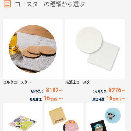
サイトメニュー
コースターの種類から選ぶ
初めての方へ
ご注文の流れ
お見積書の作成方法
データ入稿ガイド
コルクコースター
珪藻土コースター
¥102
¥276
1点
あたり
1点
あたり
再注文について
16
16
最短発送
営業日
最短発送
営業日
よくあるご質問