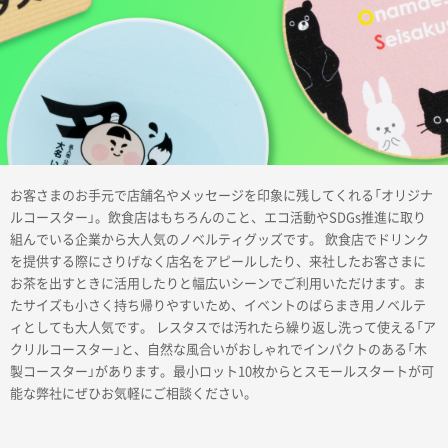
商品カテゴリーから探す
お客さまのお手元で店舗名やメッセージを印象に残してくれる「オリジナ
ターゲットから探す
ルコースター」。飲食店はもちろんのこと、エコ活動やSDGs推進に取り
組んでいる企業から大人気のノベルティグッズです。 飲食店でドリンク
を提供する際にさりげなく店名をアピールしたり、来社したお客さまに
目的・シーンから探す
お茶を出すときに活用したりと幅広いシーンでご利用いただけます。ま
たサイズも小さく持ち帰りやすいため、イベントのばらまき用ノベルテ
ィとしても大人気です。 レスタスでは汚れたら繰り返し洗って使える「ア
イベントから探す
クリルコースター」と、自然な風合いがおしゃれでインパクトのある「木
製コースター」があります。最小ロット10枚からとスモールスタートが可
能な弊社にぜひお気軽にご相談ください。
印刷色から探す