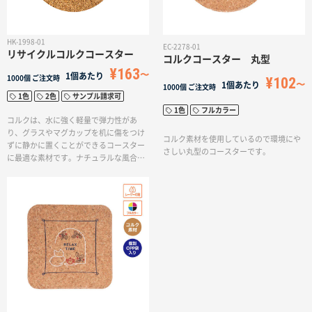
HK-1998-01
EC-2278-01
リサイクルコルクコースター
コルクコースター 丸型
¥163
1個あたり
1000個
ご注文時
¥102
1個あたり
1000個
ご注文時
1色
2色
サンプル請求可
1色
フルカラー
コルクは、水に強く軽量で弾力性があ
り、グラスやマグカップを机に傷をつけ
コルク素材を使用しているので環境にや
ずに静かに置くことができるコースター
さしい丸型のコースターです。
に最適な素材です。ナチュラルな風合い
があり、おしゃれなカフェやレストラン
にもおすすめです。また、広い範囲に印
刷が可能なので、お店のロゴを印刷すれ
ばオリジナルのグッズや記念品として活
用することもできます。さらに、リサイ
クルコースターはSDGsに貢献するノベル
ティアイテムとして注目されています。
これはホテルやレストランから回収され
たワインコルクを障がいを持つ方々によ
って選別・洗浄され、コルク工場でシー
ト状に成型・加熱殺菌されたリサイクル
品です。廃棄されるはずだったコルクを