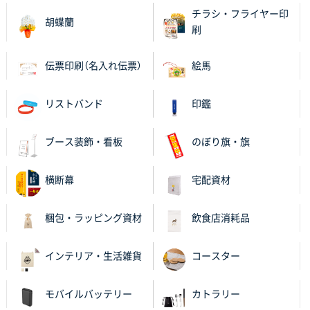
チラシ・フライヤー印
胡蝶蘭
刷
伝票印刷（名入れ伝票）
絵馬
リストバンド
印鑑
ブース装飾・看板
のぼり旗・旗
横断幕
宅配資材
梱包・ラッピング資材
飲食店消耗品
インテリア・生活雑貨
コースター
モバイルバッテリー
カトラリー