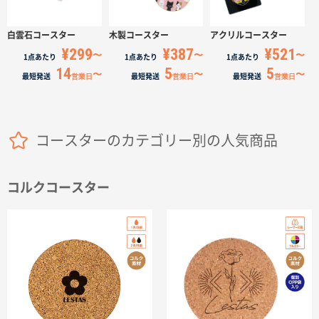
名入れグループサイト
白雲石コースター
木製コースター
アクリルコースター
¥299
¥387
¥521
1点
あたり
1点
あたり
1点
あたり
14
5
5
最短発送
営業日
最短発送
営業日
最短発送
営業日
コースターのカテゴリー別の人気商品
コルクコースター