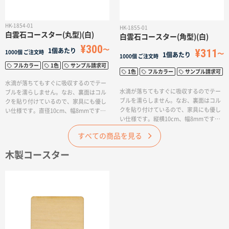
HK-1854-01
HK-1855-01
白雲石コースター(丸型)(白)
白雲石コースター(角型)(白)
¥300
¥311
1個あたり
1000個
ご注文時
1個あたり
1000個
ご注文時
フルカラー
1色
サンプル請求可
1色
フルカラー
サンプル請求可
水滴が落ちてもすぐに吸収するのでテー
水滴が落ちてもすぐに吸収するのでテー
ブルを濡らしません。なお、裏面はコル
ブルを濡らしません。なお、裏面はコル
クを貼り付けているので、家具にも優し
クを貼り付けているので、家具にも優し
い仕様です。直径10cm、幅8mmです。
い仕様です。縦横10cm、幅8mmです。
※当製品にはアスベストは含まれており
※当製品にはアスベストは含まれており
ません。
すべての商品を見る
ません。
木製コースター