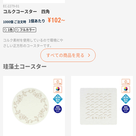
再利用することで環境に配慮し、さらに
EC-2279-01
障がい者の自立支援を応援するエシカル
コルクコースター 四角
なアイテムです。SDGsに取り組む企業や
¥102
環境に配慮した企画やキャンペーンにお
1個あたり
1000個
ご注文時
すすめのノベルティアイテムです。
1色
フルカラー
コルク素材を使用しているので環境にや
さしい正方形のコースターです。
すべての商品を見る
珪藻土コースター