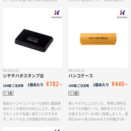
た。4つのサイズから大きさを選べます。
実印の最大サイズ・直径18ミリに対応し
蓋部分に印刷することや盤面に印刷する
ています。家庭でのご使用や外交営業等
ことも可能です。※コート紙、アート紙
に最適な、場所をとらない小型サイズで
等、朱の油を吸収しにくい紙面へのなつ
す。蓋表面に単色で印刷ができます。
印や、朱の油の付着量が多い場合は、乾
燥時間が遅くなることがあります。ま
た、目の粗い紙ではにじむことがありま
す。
SH-1532-01
SH-1534-01
シヤチハタスタンプ台
ハンコケース
¥782
¥440
1個あたり
1個あたり
100個
ご注文時
100個
ご注文時
1色
1色
独自のインキコントロール技術と盤面表
使いやすさにこだわった、携帯に便利な
布のインキ吸収力の向上により、軽い力
カラフル印鑑ケース。個性をさりげなく
でもくっきり色濃く捺すことができま
主張するカラーを5色ご用意しました。直
す。キレイななつ印回数が約8,500回なつ
径12mm×長さ60mmまでの印鑑が1本収
印できるのでとても経済的です。渇きが
納可能です。お名入れをして、卒業記
早く、なつ印後すぐ書類が重ねられる油
念・入社記念などのギフトや、会社の