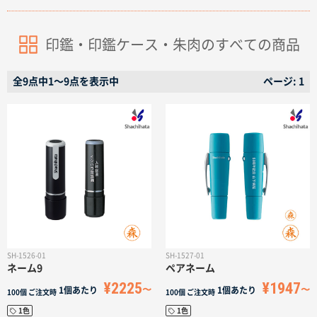
名入れグループサイト
印鑑・印鑑ケース・朱肉のすべての商品
全9点中1〜9点を表示中
ページ: 1
SH-1526-01
SH-1527-01
ネーム9
ペアネーム
¥2225
¥1947
1個あたり
1個あたり
100個
ご注文時
100個
ご注文時
1色
1色