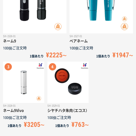
サイトメニュー
初めての方へ
SH-1526-01
SH-1527-01
ネーム9
ペアネーム
ご注文の流れ
100個
ご注文時
100個
ご注文時
¥2225
¥1947
1個
あたり
1個
あたり
お見積書の作成方法
データ入稿ガイド
再注文について
SH-1528-01
SH-1529-01
ネーム9Vivo
シヤチハタ朱肉（エコス）
100個
ご注文時
100個
ご注文時
よくあるご質問
¥3205
¥763
1個
あたり
1個
あたり