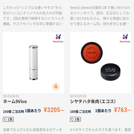
こだわった“シンプルな使いやすさ”が人
9mmと6mmの印面を1本で使い分けられ
気のハンコにオリジナルの名入れが可能
るツインタイプ。認印、訂正印としての
です。1回の使用で納得するハイスペック
使い分けはもちろん、様々な用途にあわ
機能。デスクやバッグの中に常備する1本
せて使えるネーム印。持ち歩きにも便利
として実用性が高いため、周年記念や入
なコンパクトサイズです。デスクやバッ
社祝いにぴったりの商品です。
グの中に常備する1本として実用性が高い
ため、周年記念や入社祝いにぴったりの
商品です。
SH-1528-01
SH-1529-01
ネーム9Vivo
シヤチハタ朱肉（エコス）
¥3205
¥763
1個あたり
1個あたり
100個
ご注文時
100個
ご注文時
1色
1色
金属で仕上げられた高級感あるボディを
4つのサイズから大きさを選べます。蓋部