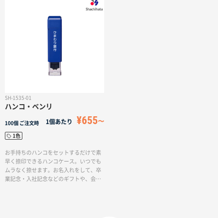
性顔料インキを採用しています。
PR・記念品などのノベルティとしてもお
すすめです。
SH-1535-01
ハンコ・ベンリ
¥655
1個あたり
100個
ご注文時
1色
お手持ちのハンコをセットするだけで素
早く捺印できるハンコケース。いつでも
ムラなく捺せます。お名入れをして、卒
業記念・入社記念などのギフトや、会社
のPR・記念品などのノベルティとしても
おすすめです。【印鑑対応サイズ】<直径
>10〜12mm丸印 <最大径>10.5〜12mm
小判印 <長さ>57〜61.5mm