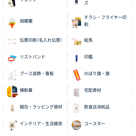
ズ
チラシ・フライヤー印
胡蝶蘭
刷
伝票印刷（名入れ伝票）
絵馬
リストバンド
印鑑
ブース装飾・看板
のぼり旗・旗
横断幕
宅配資材
梱包・ラッピング資材
飲食店消耗品
インテリア・生活雑貨
コースター