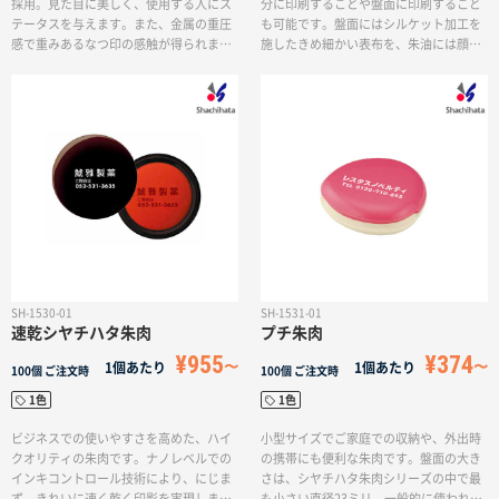
採用。見た目に美しく、使用する人にス
分に印刷することや盤面に印刷すること
テータスを与えます。また、金属の重圧
も可能です。盤面にはシルケット加工を
感で重みあるなつ印の感触が得られま
施したきめ細かい表布を、朱油には顔料
す。高級感のある名入れネーム印をお探
分散技術により、顔料粒子径を最適な大
しの方にぴったりです。「優れた連続なつ
きさに調整した顔料系朱油を採用してい
印性」「鮮明な印影」「印影の耐久性」な
ます。にじみの少ない鮮明な印影は、転
ど、今までの「ネーム9」と変わりない性
写しにくく、耐久性にも優れているので
能で実用的にご使用いただけます。
長期保存書類へのなつ印にも安心です。
こちらはエコマーク認定商品となってお
り、グリーン購入法にも適合しておりま
す。
SH-1530-01
SH-1531-01
速乾シヤチハタ朱肉
プチ朱肉
¥955
¥374
1個あたり
1個あたり
100個
ご注文時
100個
ご注文時
1色
1色
ビジネスでの使いやすさを高めた、ハイ
小型サイズでご家庭での収納や、外出時
クオリティの朱肉です。ナノレベルでの
の携帯にも便利な朱肉です。盤面の大き
インキコントロール技術により、にじま
さは、シヤチハタ朱肉シリーズの中で最
ず、きれいに速く乾く印影を実現しまし
も小さい直径23ミリ。一般的に使われる