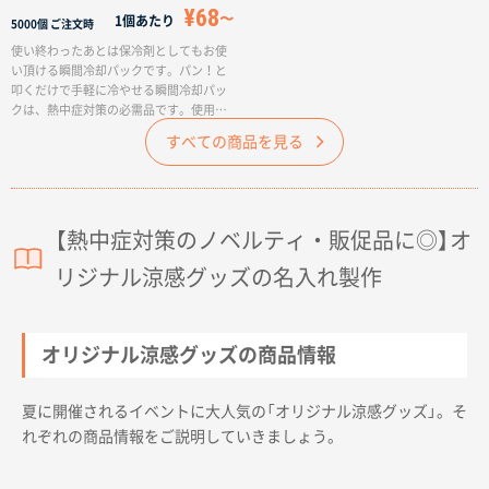
¥68
1個あたり
5000個
ご注文時
使い終わったあとは保冷剤としてもお使
い頂ける瞬間冷却パックです。パン！と
叩くだけで手軽に冷やせる瞬間冷却パッ
クは、熱中症対策の必需品です。使用後
は凍らせることで保冷剤としてお使い頂
すべての商品を見る
けるので、長くお使い頂けるアイテムと
なっております。名入れなしですぐに届
くため、営業まわりの粗品やイベントの
配布やスポーツクラブの備品などにおす
すめの商品です。
【熱中症対策のノベルティ・販促品に◎】オ
リジナル涼感グッズの名入れ製作
オリジナル涼感グッズの商品情報
夏に開催されるイベントに大人気の「オリジナル涼感グッズ」。そ
れぞれの商品情報をご説明していきましょう。