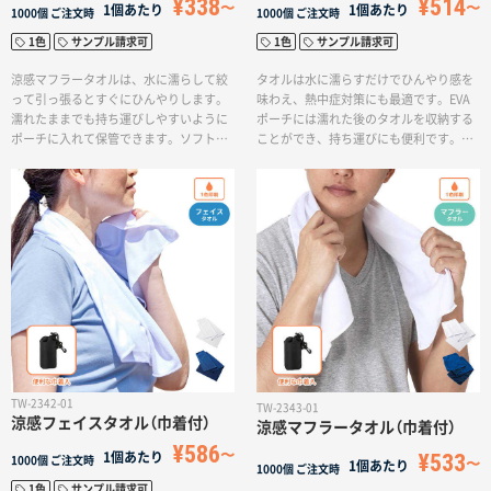
¥338
¥514
1個あたり
1個あたり
1000個
ご注文時
1000個
ご注文時
1色
サンプル請求可
1色
サンプル請求可
涼感マフラータオルは、水に濡らして絞
タオルは水に濡らすだけでひんやり感を
って引っ張るとすぐにひんやりします。
味わえ、熱中症対策にも最適です。EVA
濡れたままでも持ち運びしやすいように
ポーチには濡れた後のタオルを収納する
ポーチに入れて保管できます。ソフトケ
ことができ、持ち運びにも便利です。ま
ースに単色のデザインを入れることがで
た、ポーチに使用されているEVA素材は
きるため、屋外イベントでのグッズ販売
地球にやさしいエコ素材であり、耐久性
にぴったりです！水に濡らすだけで熱中
も抜群ですので、長くご使用いただけま
症対策にもなりますので、暑い中で働く
す。タオルの本体色はカーキ、ピンク、
方が多い建設業や製造業の方に向けたキ
ライトブルーの3色展開で、普段使いしや
ャンペーンノベルティとしてお配りする
すく、男女共に使いやすいカラーが特徴
と喜ばれます。
です。マフラータオルには単色ポイント
印刷が可能で、EVAポーチには単色から
フルカラー印刷まで対応しています。購
入後すぐに使用できるため、野外イベン
トのノベルティやアーティストの物販品
としてもおすすめです。
TW-2342-01
TW-2343-01
涼感フェイスタオル（巾着付）
涼感マフラータオル（巾着付）
¥586
¥533
1個あたり
1000個
ご注文時
1個あたり
1000個
ご注文時
1色
サンプル請求可