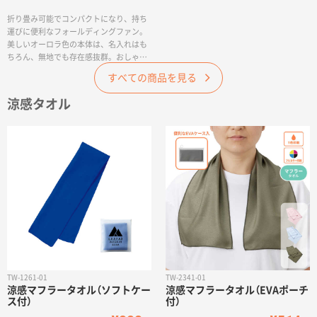
折り畳み可能でコンパクトになり、持ち
運びに便利なフォールディングファン。
美しいオーロラ色の本体は、名入れはも
ちろん、無地でも存在感抜群。おしゃれ
なアイテムとして、ノベルティや物販と
すべての商品を見る
して喜ばれます。約20cmと大きめな扇面
は、仰ぐたびにしっかりと風を送るの
涼感タオル
で、実用性も抜群です。折り畳み時のサ
イズはハンドル部分が横9.5cm、縦
5cm、厚み1.3cmなので、カバンの中に
コンパクトに収納でき、スポーツ観戦グ
ッズはもちろんイベントでの配布ノベル
ティとしても人気のアイテムです。
TW-1261-01
TW-2341-01
涼感マフラータオル（ソフトケー
涼感マフラータオル（EVAポーチ
ス付）
付）