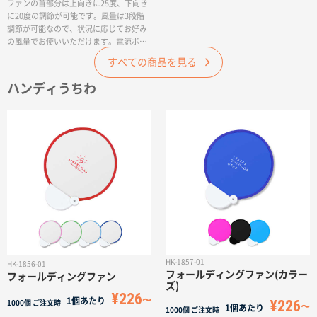
ファンの首部分は上向きに25度、下向き
に20度の調節が可能です。風量は3段階
調節が可能なので、状況に応じてお好み
の風量でお使いいただけます。電源ボタ
ンには誤作動防止機能が付いており、鞄
すべての商品を見る
の中などで勝手に起動することがなく、
安全にご使用いただけます。企業の周年
ハンディうちわ
記念の販促品や、アーティストの物販品
などに最適です。また、USB充電で最長5
時間の連続使用が可能です（風量が「中」の
場合）。
HK-1857-01
HK-1856-01
フォールディングファン(カラー
フォールディングファン
ズ)
¥226
1個あたり
¥226
1000個
ご注文時
1個あたり
1000個
ご注文時