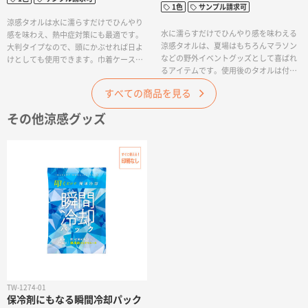
1色
サンプル請求可
涼感タオルは水に濡らすだけでひんやり
水に濡らすだけでひんやり感を味わえる
感を味わえ、熱中症対策にも最適です。
涼感タオルは、夏場はもちろんマラソン
大判タイプなので、頭にかぶせれば日よ
などの野外イベントグッズとして喜ばれ
けとしても使用できます。巾着ケース付
るアイテムです。使用後のタオルは付属
きなので、タオルをすっきりと収納し、
の巾着に収納し、コンパクトに持ち歩き
持ち運びにも便利です。野外フェスの物
すべての商品を見る
できます。また、外側の巾着に名入れが
販品や熱中対策のキャンペーンノベルテ
可能であり、PR効果も狙えます。
ィとしてもおすすめの商品です。
その他涼感グッズ
TW-1274-01
保冷剤にもなる瞬間冷却パック