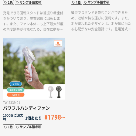
1色
サンプル請求可
1色
サンプル請求可
薄型でスタンドを畳むことができるた
充電できる回転スタンドは首振り機能付
め、収納や持ち運びに便利です。また、
きがついており、左右90度に回転しま
羽が覆われたデザインは、羽が体に当た
す。また、ファン本体にも上下最大55度
る心配がない安全設計です。乾電池式の
の角度調整が可能なため、自在に動かし
ファンは、外出先でも電池を購入すれば
て快適にお使いいただけます。ファンの
すぐに使用できるため、夏のイベントで
持ち手部分に名入れができるため、夏の
の定番アイテムとなっています。ベーシ
ノベルティや企業の備品にぴったりで
ックなブラック・ホワイトに加えて、か
す。3段階の風量調節が可能で、自分好み
わいらしいライトピンク・ライトブルー
に調節ができます。ハンディファンとし
の4色展開です。スタイリッシュなデザイ
ても使用でき、外出時にバッグに入れて
ンなので、アウトドアだけでなく、ビジ
持ち運びやすい！USB充電で最長4時間連
ネスシーンでもご使用いただけます。
続使用が可能です。（風量「中」の場合）
TW-2339-01
パワフルハンディファン
¥1798
1000個
ご注文
1個あたり
時
1色
サンプル請求可