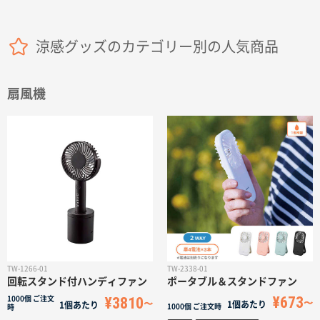
名入れグループサイト
涼感グッズのカテゴリー別の人気商品
扇風機
TW-1266-01
TW-2338-01
回転スタンド付ハンディファン
ポータブル＆スタンドファン
¥673
¥3810
1000個
ご注文
1個あたり
1個あたり
1000個
ご注文時
時