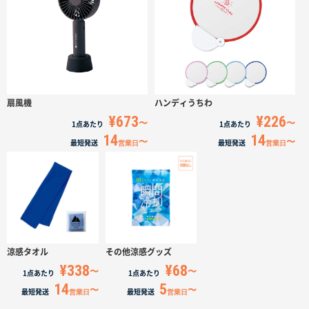
サイトメニュー
初めての方へ
ご注文の流れ
扇風機
ハンディうちわ
¥673
¥226
1点
あたり
1点
あたり
14
14
お見積書の作成方法
最短発送
営業日
最短発送
営業日
データ入稿ガイド
再注文について
涼感タオル
その他涼感グッズ
¥338
¥68
よくあるご質問
1点
あたり
1点
あたり
14
5
最短発送
営業日
最短発送
営業日