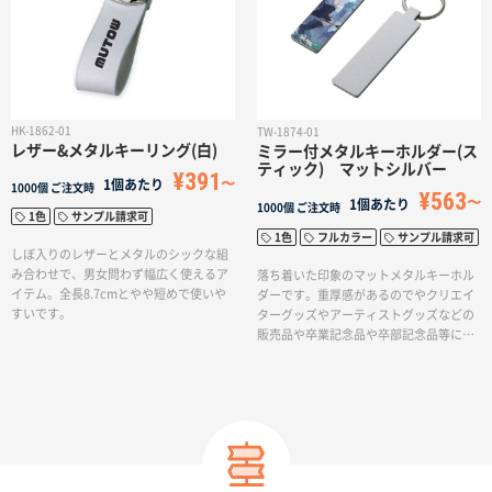
名入れグループサイト
HK-1862-01
TW-1874-01
レザー&メタルキーリング(白)
ミラー付メタルキーホルダー(ス
ティック) マットシルバー
¥391
1個あたり
1000個
ご注文時
¥563
1個あたり
1000個
ご注文時
1色
サンプル請求可
1色
フルカラー
サンプル請求可
しぼ入りのレザーとメタルのシックな組
み合わせで、男女問わず幅広く使えるア
落ち着いた印象のマットメタルキーホル
イテム。全長8.7cmとやや短めで使いや
ダーです。重厚感があるのでやクリエイ
すいです。
ターグッズやアーティストグッズなどの
販売品や卒業記念品や卒部記念品等にオ
ススメです。裏面は鏡になっているので
外出時にサッと身だしなみを整えるに便
利。カバンや鍵に付けて日常使いしても
らいやすい商品です。