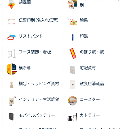
胡蝶蘭
刷
伝票印刷（名入れ伝票）
絵馬
リストバンド
印鑑
ブース装飾・看板
のぼり旗・旗
横断幕
宅配資材
梱包・ラッピング資材
飲食店消耗品
インテリア・生活雑貨
コースター
モバイルバッテリー
カトラリー