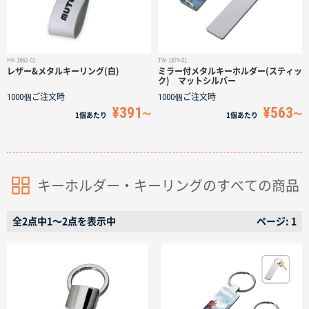
サイトメニュー
初めての方へ
HK-1862-01
TW-1874-01
レザー&メタルキーリング(白)
ミラー付メタルキーホルダー(スティッ
ク) マットシルバー
ご注文の流れ
1000個
ご注文時
1000個
ご注文時
¥391
¥563
1個
あたり
1個
あたり
お見積書の作成方法
データ入稿ガイド
キーホルダー・キーリングのすべての商品
全2点中1〜2点を表示中
ページ: 1
再注文について
よくあるご質問