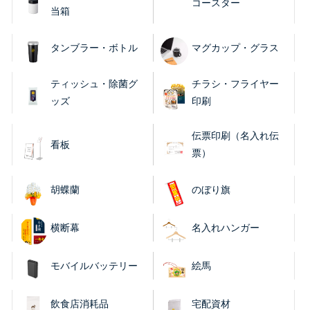
コースター
当箱
タンブラー・ボトル
マグカップ・グラス
ティッシュ・除菌グ
チラシ・フライヤー
ッズ
印刷
伝票印刷（名入れ伝
看板
票）
胡蝶蘭
のぼり旗
横断幕
名入れハンガー
モバイルバッテリー
絵馬
飲食店消耗品
宅配資材