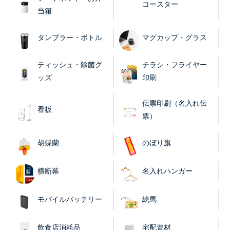
コースター
当箱
タンブラー・ボトル
マグカップ・グラス
ティッシュ・除菌グ
チラシ・フライヤー
ッズ
印刷
伝票印刷（名入れ伝
看板
票）
胡蝶蘭
のぼり旗
横断幕
名入れハンガー
モバイルバッテリー
絵馬
飲食店消耗品
宅配資材