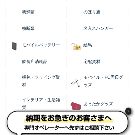
胡蝶蘭
のぼり旗
横断幕
名入れハンガー
モバイルバッテリー
絵馬
飲食店消耗品
宅配資材
梱包・ラッピング資
モバイル・PC周辺グ
材
ッズ
インテリア・生活雑
あったかグッズ
貨
×
レイングッズ
涼感グッズ