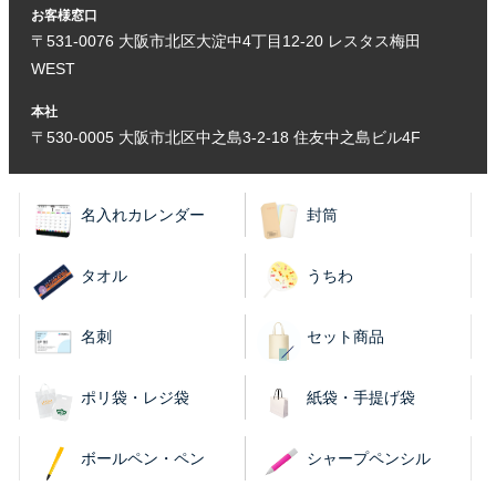
お客様窓口
〒531-0076 大阪市北区大淀中4丁目12-20 レスタス梅田
WEST
本社
〒530-0005 大阪市北区中之島3-2-18 住友中之島ビル4F
名入れカレンダー
封筒
タオル
うちわ
名刺
セット商品
ポリ袋・レジ袋
紙袋・手提げ袋
ボールペン・ペン
シャープペンシル