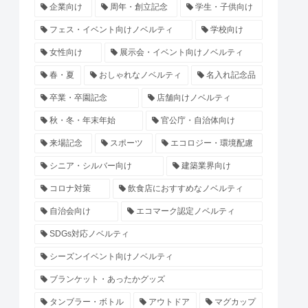
企業向け
周年・創立記念
学生・子供向け
フェス・イベント向けノベルティ
学校向け
女性向け
展示会・イベント向けノベルティ
春・夏
おしゃれなノベルティ
名入れ記念品
卒業・卒園記念
店舗向けノベルティ
秋・冬・年末年始
官公庁・自治体向け
来場記念
スポーツ
エコロジー・環境配慮
シニア・シルバー向け
建築業界向け
コロナ対策
飲食店におすすめなノベルティ
自治会向け
エコマーク認定ノベルティ
SDGs対応ノベルティ
シーズンイベント向けノベルティ
ブランケット・あったかグッズ
タンブラー・ボトル
アウトドア
マグカップ