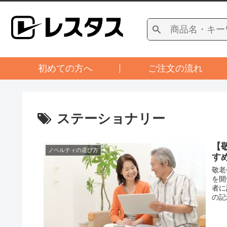
初めての方へ
ご注文の流れ
ステーショナリー
【
ノベルティの選び方
す
敬老
を開
者に
の記