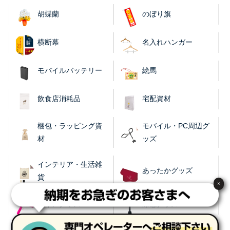
胡蝶蘭
のぼり旗
横断幕
名入れハンガー
モバイルバッテリー
絵馬
飲食店消耗品
宅配資材
梱包・ラッピング資
モバイル・PC周辺グ
材
ッズ
インテリア・生活雑
あったかグッズ
貨
×
レイングッズ
涼感グッズ