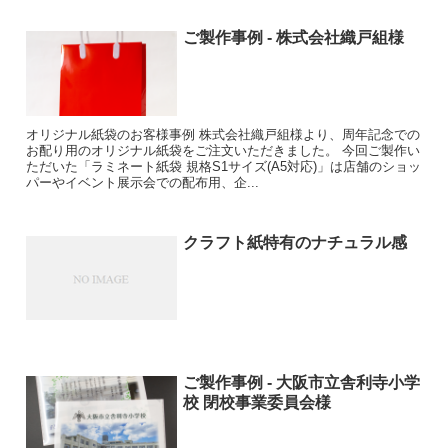
ご製作事例 - 株式会社織戸組様
オリジナル紙袋のお客様事例 株式会社織戸組様より、周年記念での
お配り用のオリジナル紙袋をご注文いただきました。 今回ご製作い
ただいた「ラミネート紙袋 規格S1サイズ(A5対応)」は店舗のショッ
パーやイベント展示会での配布用、企...
クラフト紙特有のナチュラル感
ご製作事例 - 大阪市立舎利寺小学
校 閉校事業委員会様