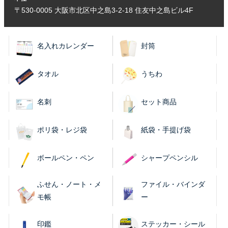
〒530-0005 大阪市北区中之島3-2-18 住友中之島ビル4F
名入れカレンダー
封筒
タオル
うちわ
名刺
セット商品
ポリ袋・レジ袋
紙袋・手提げ袋
ボールペン・ペン
シャープペンシル
ふせん・ノート・メ
ファイル・バインダ
モ帳
ー
印鑑
ステッカー・シール