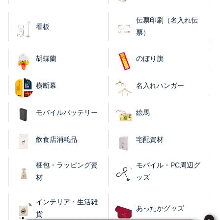
伝票印刷（名入れ伝
看板
票）
胡蝶蘭
のぼり旗
横断幕
名入れハンガー
モバイルバッテリー
絵馬
飲食店消耗品
宅配資材
梱包・ラッピング資
モバイル・PC周辺グ
材
ッズ
インテリア・生活雑
あったかグッズ
貨