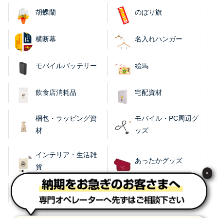
胡蝶蘭
のぼり旗
横断幕
名入れハンガー
モバイルバッテリー
絵馬
飲食店消耗品
宅配資材
梱包・ラッピング資
モバイル・PC周辺グ
材
ッズ
インテリア・生活雑
あったかグッズ
貨
×
レイングッズ
涼感グッズ