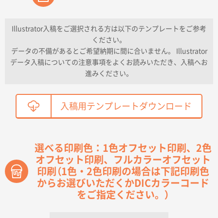
2026年04月16日 11:41
納期が早い
Illustrator入稿をご選択される方は以下のテンプレートをご参考
ください。
東京都K社様
データの不備があるとご希望納期に間に合いません。 Illustrator
ワンポイントポリ袋 A4サイズ
300枚
データ入稿についての注意事項をよくお読みいただき、入稿へお
2026年04月01日 16:32
進みください。
こちらの需要にあったので
鳥取県T社様
入稿用テンプレートダウンロード
【オーダー商品】特別ご注文ページ04
2150枚
2026年03月30日 15:47
過去に当社の他の営業が注文した経緯があったため
選べる印刷色：1色オフセット印刷、2色
オフセット印刷、フルカラーオフセット
青森県D社様
印刷（1色・2色印刷の場合は下記印刷色
ラミネート紙袋 規格S1サイズ(A5対応)
500枚
2026年03月26日 17:31
からお選びいただくかDICカラーコード
をご指定ください。）
価格が安い
三重県S社様