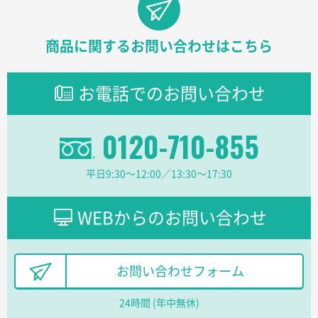
新潟県R社様
商品に関するお問い合わせはこちら
ワンポイントポリ袋 A4サイズ
1000枚
2026年01月16日 10:53
納期が比較的短く、ロット数が豊富に選べて価格が安
お電話でのお問い合わせ
かったため
0120-710-855
山口県P社様
【トートバッグ・エコバッグ】特別ご注文ページ
③
1枚
平日9:30〜12:00／13:30〜17:30
2026年01月09日 13:48
希望の商品の取り扱いがあったので
WEBからのお問い合わせ
大阪府のお客様
厚手コットンマチ付トートL ナチュラル(A4対応)
200枚
お問い合わせフォーム
2025年12月25日 13:33
いつもきちんとしてる。
24時間 (年中無休)