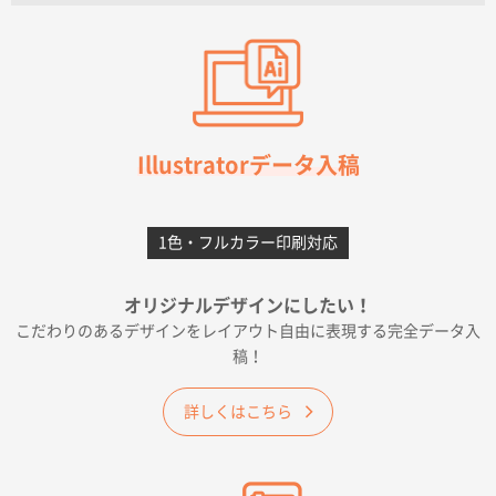
【オーダー商品】特別ご注文ページ04
3000枚
2026年07月03日 09:23
柳さんの対応が素晴らしかった。
千葉県A社様
フレキソレジ袋 Uバッグ 35号
5000枚
Illustratorデータ入稿
2026年06月28日 15:14
前回購入したので
1色・フルカラー印刷対応
千葉県A社様
フレキソレジ袋 Uバッグ 35号
5000枚
オリジナルデザインにしたい！
2026年06月19日 09:41
こだわりのあるデザインをレイアウト自由に表現する完全データ入
価格 大丈夫そうな会社に見えた
稿！
大阪府のお客様
詳しくはこちら
A4フルカラークリアファイル
1000枚
2026年06月11日 14:46
前回使用して良かった。