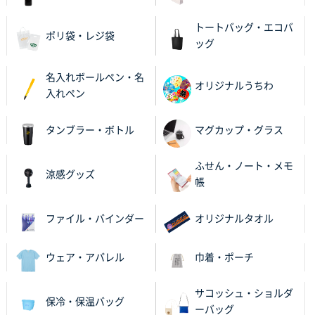
トートバッグ・エコバ
東京都N社様
ポリ袋・レジ袋
ッグ
ワンポイントポリ袋 A4サイズ
700枚
2025年10月16日 11:34
名入れボールペン・名
サイト構成が解りやすかったから
オリジナルうちわ
入れペン
東京都J社様
タンブラー・ボトル
マグカップ・グラス
ブックメモ付箋
200枚
2025年10月16日 10:30
ふせん・ノート・メモ
丁度良いものがあったので
涼感グッズ
帳
群馬県K社様
ファイル・バインダー
オリジナルタオル
ポリ袋 手穴B4サイズ
1000枚
2025年10月11日 09:47
過去に製造をお願いしており、注文の流れがスムーズ
ウェア・アパレル
巾着・ポーチ
に進められるから
サコッシュ・ショルダ
保冷・保温バッグ
東京都S社様
ーバッグ