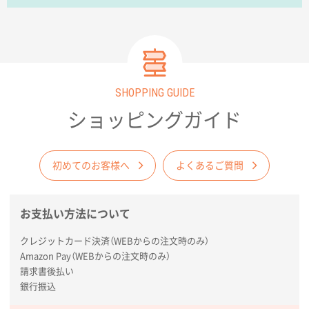
福島県W社様
A4バインダー(2ツ折)
300枚
2025年12月24日 14:43
以前の注文も含め価格と品質
SHOPPING GUIDE
青森県K社様
ショッピングガイド
ワンポイントポリ袋 A4サイズ
1000枚
2025年12月24日 13:22
安い
初めてのお客様へ
よくあるご質問
東京都M社様
ワンポイント箔押し紙袋 M横サイズ(A4対応)
100
お支払い方法について
枚
2025年12月22日 03:31
クレジットカード決済（WEBからの注文時のみ）
価格と納期が希望に合ったから
Amazon Pay（WEBからの注文時のみ）
請求書後払い
神奈川県S社様
銀行振込
ワンポイント箔押し紙袋 M横サイズ(A4対応)
500