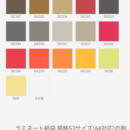
実績が多そうでお安いようだったので
DIC347
徳島県S社様
DIC338
DIC334
DIC197
DIC516
ワンポイントポリ袋 A4サイズ
1000枚
2026年03月09日 08:27
金額が安いのと納期が間に合いそうなのと。
DIC544
DIC550
DIC547
DIC517
DIC563
東京都のお客様
ラミネート紙袋 規格L1サイズ(A4対応)
1000枚
2026年02月26日 15:33
DIC564
DIC159
DIC120
DIC124
DIC58
見積りの仕方が明確だったから
東京都D社様
【オーダー商品】特別ご注文ページ04
1000枚
DIC9
その他
2026年02月17日 12:18
柔軟かつスピーディーに対応してくれたため
東京都のお客様
ラミネート紙袋 規格S3サイズ(A4対応)の制
ラミネート紙袋 規格L1サイズ(A4対応)
1000枚