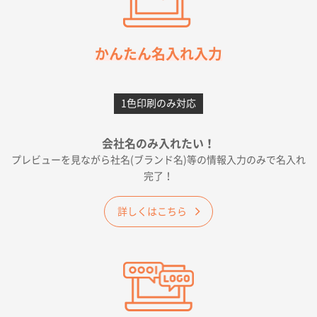
枚
2026年05月21日 12:56
簡単そだったら
かんたん名入れ入力
愛知県F社様
カームメタル
300枚
1色印刷のみ対応
2026年05月19日 12:05
種類の豊富さと価格
会社名のみ入れたい！
プレビューを見ながら社名(ブランド名)等の情報入力のみで名入れ
大阪府E社様
完了！
ワンポイントポリ袋 A4サイズ
1000枚
2026年04月25日 17:53
詳しくはこちら
納期が早そうだった
愛知県S社様
ワンポイントポリ袋 A4サイズ(黒)
1000枚
2026年04月20日 14:28
お値打ちだったので