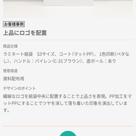
2026年02月03日 18:12
商品がよさそうだったから
東京都N社様
お客様事例
コットンバッグM(B4対応)
200枚
上品にロゴを配置
2026年01月29日 11:46
商品情報の正確な記載、スムーズなシステム対応
商品仕様
ラミネート紙袋 S3サイズ、コート（マットPP）、 1色印刷（ベタな
広島県(社様
し）、ハンドル：パイレン（C-31ブラウン）、底ボール：あり
タッチペン付3色+1色スリムペン（再生ABS）
500
使用用途
枚
資料配布用
2026年01月27日 13:12
デザインのポイント
毎年注文しており、信頼できるから。出来上がりも満
繊細なロゴを紙袋中央に配置することで上品さを表現。PP加工をマ
足している。
ットPPにすることでツヤを消して落ち着いた印象を演出していま
す。
熊本県S社様
ぺんてる ビクーニャフィール
1000枚
2026年01月26日 15:45
印刷範囲が広かったから、取扱商品