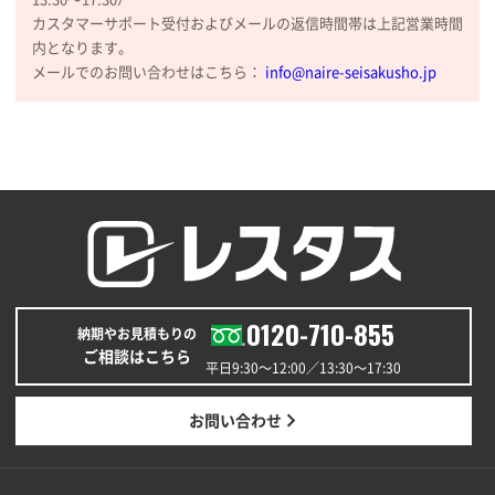
大阪府E社様
カスタマーサポート受付およびメールの返信時間帯は上記営業時間
内となります。
ECOワンポイントポリ袋 A4サイズ（白）
1000枚
メールでのお問い合わせはこちら：
info@naire-seisakusho.jp
2025年11月28日 15:13
他部署のスタッフからの指示
兵庫県S社様
A4箔押し名入れクリアファイル
300枚
2025年11月27日 10:45
以前発注しているので、データが残っている点が良か
ったので
栃木県M社様
0120-710-855
納期やお見積もりの
ビオトープデスクメモ100P
100枚
ご相談はこちら
2025年11月25日 16:41
平日9:30〜12:00／13:30〜17:30
前回同様、安心できるから
お問い合わせ
茨城県G社様
uni ジェットストリーム 05
300枚