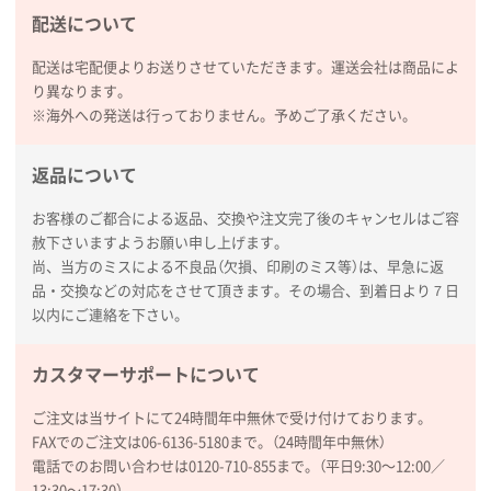
枚
配送について
2025年12月16日 10:39
短納期対応が素晴らしい
配送は宅配便よりお送りさせていただきます。運送会社は商品によ
り異なります。
※海外への発送は行っておりません。予めご了承ください。
富山県O社様
uni ジェットストリーム 07
100枚
2025年12月09日 14:04
返品について
安い、早い
お客様のご都合による返品、交換や注文完了後のキャンセルはご容
赦下さいますようお願い申し上げます。
埼玉県G社様
尚、当方のミスによる不良品（欠損、印刷のミス等）は、早急に返
ラミネート紙袋 規格L4サイズ(B4対応)
1000枚
品・交換などの対応をさせて頂きます。その場合、到着日より７日
2025年12月04日 17:34
以内にご連絡を下さい。
値段が安かった。
カスタマーサポートについて
兵庫県のお客様
スタンダードメモ100P
100枚
ご注文は当サイトにて24時間年中無休で受け付けております。
2025年12月02日 23:00
FAXでのご注文は06-6136-5180まで。（24時間年中無休）
ロゴが入れられること
電話でのお問い合わせは0120-710-855まで。（平日9:30〜12:00／
13:30〜17:30）