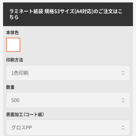
サイトメニュー
ラミネート紙袋 規格S3サイズ(A4対応)のご注文はこ
ちら
初めての方へ
本体色
ご注文の流れ
印刷方法
お見積書の作成方法
データ入稿ガイド
数量
再注文について
表面加工（コート紙）
よくあるご質問
グロスPP