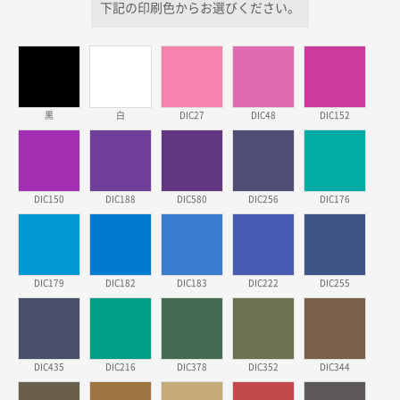
下記の印刷色からお選びください。
スタンダードメモ100P
500枚
2026年03月23日 11:22
希望の商品、値段であった。いぜん注文したことがあ
るため、
黒
白
DIC27
DIC48
DIC152
東京都株社様
ECOワンポイントポリ袋 A4サイズ（白）
500枚
2026年03月19日 18:57
他のサイトにない商品があったから。
DIC150
DIC188
DIC580
DIC256
DIC176
埼玉県のお客様
ポリ袋 手穴A4サイズ
5000枚
2026年03月18日 14:12
DIC179
DIC182
DIC183
DIC222
DIC255
安そうだった
東京都のお客様
ワンポイントポリ袋 B4サイズ
1000枚
DIC435
DIC216
DIC378
DIC352
DIC344
2026年03月17日 19:11