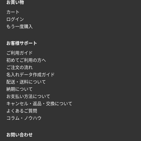
2025年11月21日 16:39
お買い物
何度か注文していて、満足していたから
カート
ログイン
神奈川県のお客様
もう一度購入
のしメモ100P
800枚
2025年11月18日 13:29
お客様サポート
のし文言が変更できたのと価格。
ご利用ガイド
初めてご利用の方へ
千葉県M社様
ご注文の流れ
ワンポイント箔押し紙袋 Sサイズ(A5対応)
100枚
名入れデータ作成ガイド
2025年11月06日 14:57
配送・送料について
営業ご担当者さまより、ご丁寧なサポートをいただ
納期について
き、他のネット印刷サービスよりも安心して購入まで
お支払い方法について
進められました。
キャンセル・返品・交換について
よくあるご質問
大阪府V社様
コラム・ノウハウ
【ポリ袋】特別ご注文ページ
3000枚
2025年11月06日 14:21
お問い合わせ
昨年利用した時に、納期と金額面でかなり業者さんを