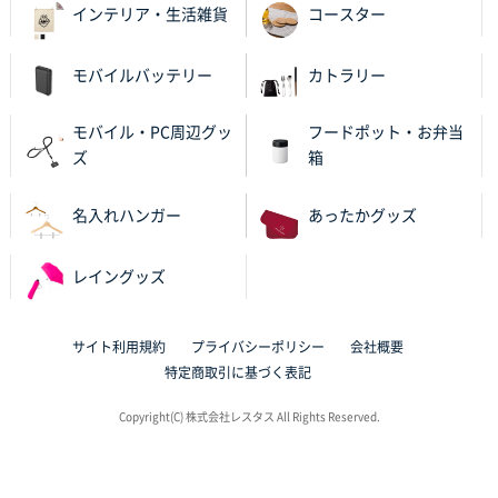
インテリア・生活雑貨
コースター
東京都K社様
ワンポイントポリ袋 A4サイズ
200枚
モバイルバッテリー
カトラリー
2025年10月02日 17:02
小ロット（100枚～）が可能だったため
モバイル・PC周辺グッ
フードポット・お弁当
ズ
箱
福岡県I社様
フレキソレジ袋 Uバッグ 40号
1000枚
2025年09月29日 09:50
名入れハンガー
あったかグッズ
デザイン入稿をおこなっていただけるため。
レイングッズ
東京都S社様
フレキソレジ袋 Uバッグ 35号
1000枚
2025年09月23日 16:17
サイト利用規約
プライバシーポリシー
会社概要
他サイトよりも名入れの入稿方法が簡単だったため
特定商取引に基づく表記
（illustratorでの入稿データ作成はハードルが高かっ
Copyright(C) 株式会社レスタス All Rights Reserved.
た）。他サイトよりも名入れ代が安価だったため。
富山県N社様