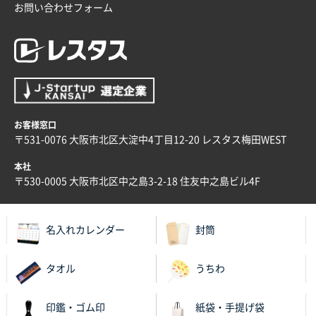
お問い合わせフォーム
比較して決めさせていただきました。 昨年注文分も、
納期がギリギリだったにも関わらず、丁寧に対応して
頂きました。 今回も無理を言っておりますが、丁寧な
対応を頂いており助かっております。
和歌山県S社様
レギュラーのぼり（W600mm×H1800mm）
4枚
お客様窓口
2025年11月05日 11:13
〒531-0076 大阪市北区大淀中4丁目12-20 レスタス梅田WEST
紹介されたから
本社
大分県Y社様
〒530-0005 大阪市北区中之島3-2-18 住友中之島ビル4F
不織布スクエアトート(A4サイズ)
300枚
2025年10月28日 17:10
バリエーション
名入れカレンダー
封筒
岡山県K社様
タオル
うちわ
ワンポイントポリ袋 A4サイズ
1000枚
2025年10月28日 09:06
印鑑・ゴム印
紙袋・手提げ袋
サイトが見やすい