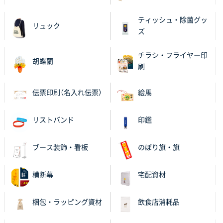
ワンポイントポリ袋 A4サイズ
1000枚
2025年10月08日 16:28
ティッシュ・除菌グッ
リュック
低価格
ズ
大阪府のお客様
チラシ・フライヤー印
胡蝶蘭
【ポリ】特別ご注文ページ
1000枚
刷
2025年10月07日 12:45
前回対応してくれた時親切だった
伝票印刷（名入れ伝票）
絵馬
東京都S社様
リストバンド
印鑑
【ポリ】特別ご注文ページ
2000枚
2025年10月06日 17:56
ブース装飾・看板
のぼり旗・旗
短い納期でご対応頂けそうだったため
群馬県D社様
横断幕
宅配資材
フレキソレジ袋 Uバッグ 40号
3000枚
2025年10月05日 13:34
梱包・ラッピング資材
飲食店消耗品
安心だから