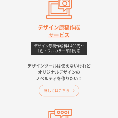
高知県I社様
【ポリ】特別ご注文ページ
1000枚
2026年06月08日 17:38
対応の速さ、丁寧さ、提案など
デザイン原稿作成
サービス
愛媛県S社様
不織布フラットバッグ（A4縦サイズ）
1000枚
デザイン原稿作成料4,400円〜
1色・フルカラー印刷対応
2026年05月25日 15:10
金額は当然のことですが、ネットからの注文しやすさ
が決め手です
デザインツールは使えないけれど
オリジナルデザインの
佐賀県A社様
ノベルティを作りたい！
ベーシックサコッシュ
1000枚
2026年05月23日 16:24
詳しくはこちら
希望の商品（今回発注分）が一番安かったため
東京都M社様
ワンポイント箔押し紙袋 M横サイズ(A4対応)
100