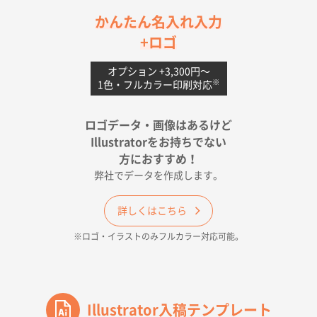
茨城県G社様
かんたん名入れ入力
uni ジェットストリーム 05
300枚
+ロゴ
2026年04月18日 16:40
値段と注文のしやすさ
オプション +3,300円〜
※
1色・フルカラー印刷対応
宮崎県Y社様
ポリ袋 手穴A4サイズ
5000枚
ロゴデータ・画像はあるけど
2026年04月17日 09:28
Illustratorをお持ちでない
印刷色が豊富であったため
方におすすめ！
弊社でデータを作成します。
和歌山県H社様
ECO OPPワンポイントポリ袋 A4サイズ（透明）
詳しくはこちら
500枚
※ロゴ・イラストのみフルカラー対応可能。
2026年04月16日 14:31
価格と納期
東京都のお客様
ワンポイントポリ袋 A4サイズ
Illustrator入稿テンプレート
1000枚