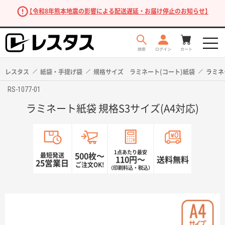
【令和8年熊本地震の影響による配送遅延・お届け停止のお知らせ】
レスタス
紙袋・手提げ袋
規格サイズ ラミネート(コート)紙袋
ラミネ
RS-1077-01
ラミネート紙袋 規格S3サイズ(A4対応)
1点あたり最安
最短発送
500枚〜
110円〜
送料無料
25営業日
ご注文OK!
（印刷料込・税込）
商品を探す