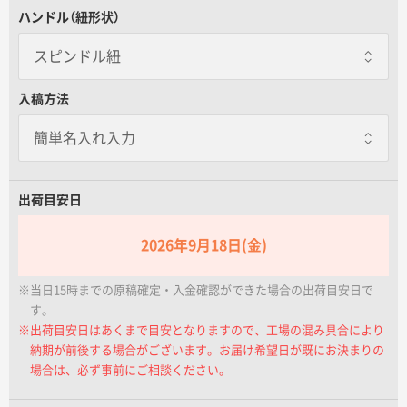
グロスPP
名入れグループサイト
ハンドル（紐形状）
スピンドル紐
スピンドル紐
入稿方法
マットPP
一枚あたり+5.00円
紙紐
出荷目安日
2026年9月18日(金)
※当日15時までの原稿確定・入金確認ができた場合の出荷目安日で
アクリル平紐
す。
一枚あたり+7.00円
※出荷目安日はあくまで目安となりますので、工場の混み具合により
納期が前後する場合がございます。お届け希望日が既にお決まりの
場合は、必ず事前にご相談ください。