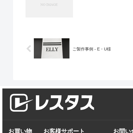
ご製作事例 - E・U様
お買い物
お客様サポート
お問い