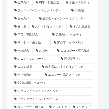
企業向け
周年・創立記念
学生・子供向け
フェス・イベント向けノベルティ
学校向け
女性向け
展示会・イベント向けノベルティ
春・夏
おしゃれなノベルティ
名入れ記念品
卒業・卒園記念
店舗向けノベルティ
秋・冬・年末年始
官公庁・自治体向け
来場記念
スポーツ
エコロジー・環境配慮
シニア・シルバー向け
建築業界向け
コロナ対策
飲食店におすすめなノベルティ
自治会向け
エコマーク認定ノベルティ
SDGs対応ノベルティ
シーズンイベント向けノベルティ
ブランケット・あったかグッズ
タンブラー・ボトル
アウトドア
マグカップ