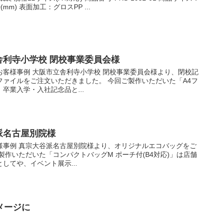
10(mm) 表面加工：グロスPP ...
立舎利寺小学校 閉校事業委員会様
お客様事例 大阪市立舎利寺小学校 閉校事業委員会様より、閉校記
ァイルをご注文いただきました。 今回ご製作いただいた「A4フ
卒業入学・入社記念品と...
谷派名古屋別院様
様事例 真宗大谷派名古屋別院様より、オリジナルエコバッグをご
製作いただいた「コンパクトバッグM ポーチ付(B4対応)」は店舗
してや、イベント展示...
メージに