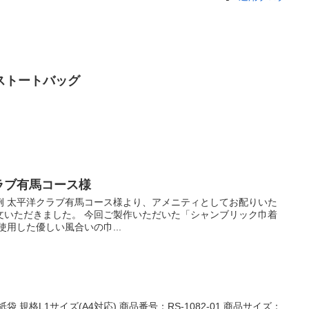
ストートバッグ
クラブ有馬コース様
例 太平洋クラブ有馬コース様より、アメニティとしてお配りいた
文いただきました。 今回ご製作いただいた「シャンブリック巾着
使用した優しい風合いの巾...
 規格L1サイズ(A4対応) 商品番号：RS-1082-01 商品サイズ：