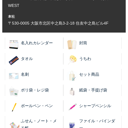
WEST
本社
〒530-0005 大阪市北区中之島3-2-18 住友中之島ビル4F
名入れカレンダー
封筒
タオル
うちわ
名刺
セット商品
ポリ袋・レジ袋
紙袋・手提げ袋
ボールペン・ペン
シャープペンシル
ふせん・ノート・メ
ファイル・バインダ
モ帳
ー