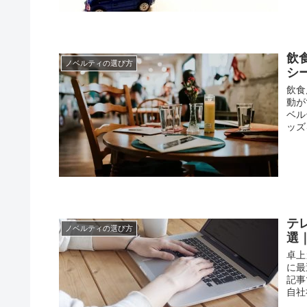
飲
ノベルティの選び方
シ
飲食
動が
ベル
ッズ
テ
ノベルティの選び方
選
卓上
に最
記事
自社