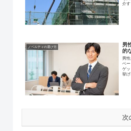
介す
男
ノベルティの選び方
的
男性
ベー
ゲッ
挙げ
次