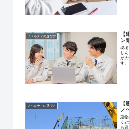
【
ノベルティの選び方
ン
現場
しん
が大
す。
【
ノベルティの選び方
ノ
建物
く2
も異