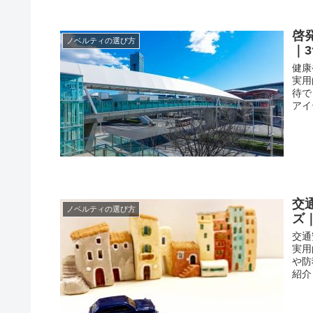
啓
ノベルティの選び方
｜
健康
実用
待で
アイ
交
ノベルティの選び方
ズ
交通
実用
や防
紹介