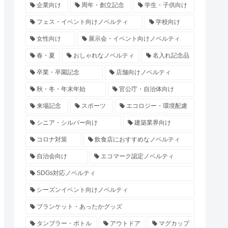
企業向け
周年・創立記念
学生・子供向け
フェス・イベント向けノベルティ
学校向け
女性向け
展示会・イベント向けノベルティ
春・夏
おしゃれなノベルティ
名入れ記念品
卒業・卒園記念
店舗向けノベルティ
秋・冬・年末年始
官公庁・自治体向け
来場記念
スポーツ
エコロジー・環境配慮
シニア・シルバー向け
建築業界向け
コロナ対策
飲食店におすすめなノベルティ
自治会向け
エコマーク認定ノベルティ
SDGs対応ノベルティ
シーズンイベント向けノベルティ
ブランケット・あったかグッズ
タンブラー・ボトル
アウトドア
マグカップ