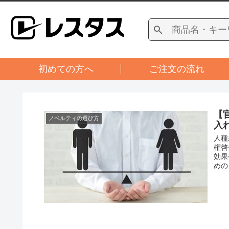
初めての方へ
ご注文の流れ
【
ノベルティの選び方
入
人種
権啓
効果
めの