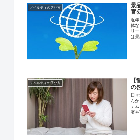
景
ノベルティの選び方
官
近年
体な
リー
は景
【
ノベルティの選び方
の
日々
んか
テム
署や