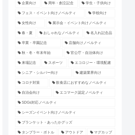
企業向け
周年・創立記念
学生・子供向け
フェス・イベント向けノベルティ
学校向け
女性向け
展示会・イベント向けノベルティ
春・夏
おしゃれなノベルティ
名入れ記念品
卒業・卒園記念
店舗向けノベルティ
秋・冬・年末年始
官公庁・自治体向け
来場記念
スポーツ
エコロジー・環境配慮
シニア・シルバー向け
建築業界向け
コロナ対策
飲食店におすすめなノベルティ
自治会向け
エコマーク認定ノベルティ
SDGs対応ノベルティ
シーズンイベント向けノベルティ
ブランケット・あったかグッズ
タンブラー・ボトル
アウトドア
マグカップ