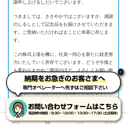
謝申し上げるしだいでございます。
つきましては、ささやかではございますが、感謝
のしるしとして記念品をお届けさせていただきま
す。ご受納いただければまことに幸甚に存じま
す。
この株式上場を機に、社員一同心を新たに鋭意努
力いたしていく所存でございます。どうぞ今後と
も変わりませぬご厚誼のほど、よろしくお願い申
×
し上げます。
略儀ながらお礼かたがたご挨拶申し上げます。
敬具
ホーム
検索
トップ
サイドバー