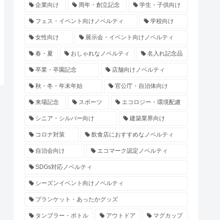
企業向け
周年・創立記念
学生・子供向け
フェス・イベント向けノベルティ
学校向け
女性向け
展示会・イベント向けノベルティ
春・夏
おしゃれなノベルティ
名入れ記念品
卒業・卒園記念
店舗向けノベルティ
秋・冬・年末年始
官公庁・自治体向け
来場記念
スポーツ
エコロジー・環境配慮
シニア・シルバー向け
建築業界向け
コロナ対策
飲食店におすすめなノベルティ
自治会向け
エコマーク認定ノベルティ
SDGs対応ノベルティ
シーズンイベント向けノベルティ
ブランケット・あったかグッズ
タンブラー・ボトル
アウトドア
マグカップ