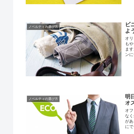
ビ
ノベルティの選び方
よ
オリ
もや
ます
ンに
明
ノベルティの選び方
オ
オフ
なく
があ
にで