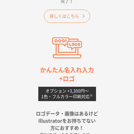
完了！
ワンポイントポリ袋 A4サイズ
1000枚
2026年04月25日 17:53
詳しくはこちら
納期が早そうだった
愛知県S社様
ワンポイントポリ袋 A4サイズ(黒)
1000枚
2026年04月20日 14:28
お値打ちだったので
茨城県G社様
かんたん名入れ入力
uni ジェットストリーム 05
300枚
+ロゴ
2026年04月18日 16:40
値段と注文のしやすさ
オプション +3,300円〜
※
1色・フルカラー印刷対応
宮崎県Y社様
ポリ袋 手穴A4サイズ
5000枚
ロゴデータ・画像はあるけど
2026年04月17日 09:28
Illustratorをお持ちでない
印刷色が豊富であったため
方におすすめ！