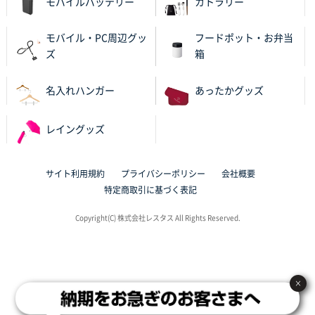
モバイルバッテリー
カトラリー
群馬県K社様
モバイル・PC周辺グッ
フードポット・お弁当
ポリ袋 手穴B4サイズ
1000枚
ズ
箱
2025年10月11日 09:47
過去に製造をお願いしており、注文の流れがスムーズ
名入れハンガー
あったかグッズ
に進められるから
レイングッズ
東京都S社様
ワンポイントポリ袋 A4サイズ
1000枚
2025年10月08日 16:28
サイト利用規約
プライバシーポリシー
会社概要
低価格
特定商取引に基づく表記
大阪府のお客様
Copyright(C) 株式会社レスタス All Rights Reserved.
【ポリ】特別ご注文ページ
1000枚
2025年10月07日 12:45
前回対応してくれた時親切だった
×
東京都S社様