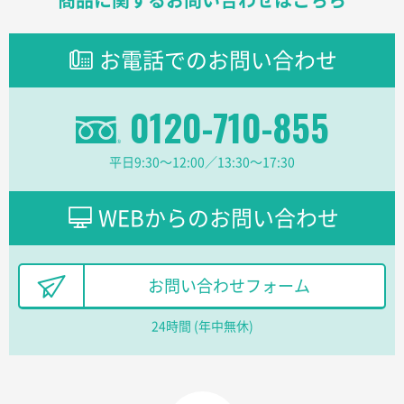
長野県R社様
陶器マグストレートラウンドリップ
100枚
お電話でのお問い合わせ
2026年02月09日 14:27
コップの形
0120-710-855
愛知県株社様
厚手コットンA4フラットトート ナチュラル
600
平日9:30〜12:00／13:30〜17:30
枚
2026年02月03日 18:12
商品がよさそうだったから
WEBからのお問い合わせ
東京都N社様
コットンバッグM(B4対応)
200枚
お問い合わせフォーム
2026年01月29日 11:46
商品情報の正確な記載、スムーズなシステム対応
24時間 (年中無休)
広島県(社様
タッチペン付3色+1色スリムペン（再生ABS）
500