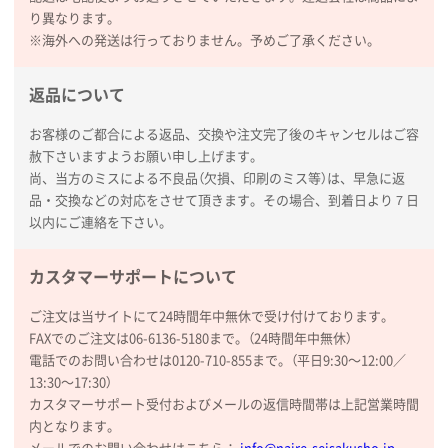
2026年01月09日 13:48
り異なります。
希望の商品の取り扱いがあったので
※海外への発送は行っておりません。予めご了承ください。
大阪府のお客様
返品について
厚手コットンマチ付トートL ナチュラル(A4対応)
200枚
お客様のご都合による返品、交換や注文完了後のキャンセルはご容
2025年12月25日 13:33
赦下さいますようお願い申し上げます。
いつもきちんとしてる。
尚、当方のミスによる不良品（欠損、印刷のミス等）は、早急に返
品・交換などの対応をさせて頂きます。その場合、到着日より７日
以内にご連絡を下さい。
福島県W社様
A4バインダー(2ツ折)
300枚
2025年12月24日 14:43
カスタマーサポートについて
以前の注文も含め価格と品質
ご注文は当サイトにて24時間年中無休で受け付けております。
FAXでのご注文は06-6136-5180まで。（24時間年中無休）
青森県K社様
電話でのお問い合わせは0120-710-855まで。（平日9:30〜12:00／
ワンポイントポリ袋 A4サイズ
1000枚
13:30〜17:30）
2025年12月24日 13:22
カスタマーサポート受付およびメールの返信時間帯は上記営業時間
安い
内となります。