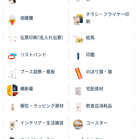
大分県Y社様
不織布スクエアトート(A4サイズ)
300枚
チラシ・フライヤー印
2025年10月28日 17:10
胡蝶蘭
刷
バリエーション
伝票印刷（名入れ伝票）
絵馬
岡山県K社様
ワンポイントポリ袋 A4サイズ
1000枚
リストバンド
印鑑
2025年10月28日 09:06
サイトが見やすい
ブース装飾・看板
のぼり旗・旗
東京都N社様
ワンポイントポリ袋 A4サイズ
700枚
横断幕
宅配資材
2025年10月16日 11:34
サイト構成が解りやすかったから
梱包・ラッピング資材
飲食店消耗品
東京都J社様
ブックメモ付箋
200枚
インテリア・生活雑貨
コースター
2025年10月16日 10:30
丁度良いものがあったので