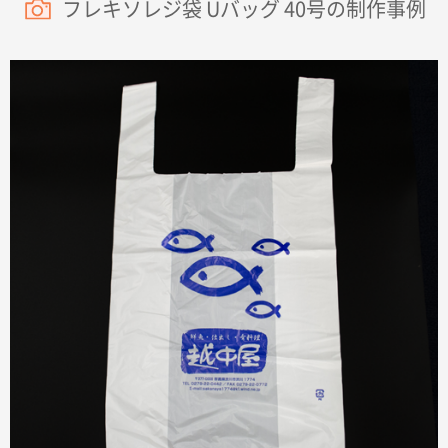
フレキソレジ袋 Uバッグ 40号の制作事例
埼玉県のお客様
ポリ袋 手穴A4サイズ
5000枚
2026年03月18日 14:12
安そうだった
東京都のお客様
ワンポイントポリ袋 B4サイズ
1000枚
2026年03月17日 19:11
実績が多そうでお安いようだったので
徳島県S社様
ワンポイントポリ袋 A4サイズ
1000枚
2026年03月09日 08:27
金額が安いのと納期が間に合いそうなのと。
東京都のお客様
ラミネート紙袋 規格L1サイズ(A4対応)
1000枚
2026年02月26日 15:33