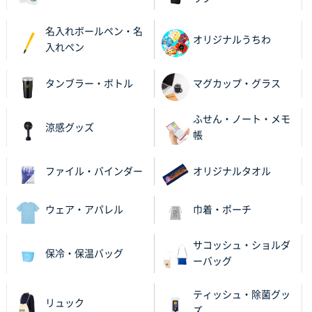
2025年11月06日 14:57
営業ご担当者さまより、ご丁寧なサポートをいただ
名入れボールペン・名
き、他のネット印刷サービスよりも安心して購入まで
オリジナルうちわ
入れペン
進められました。
タンブラー・ボトル
マグカップ・グラス
大阪府V社様
【ポリ袋】特別ご注文ページ
3000枚
2025年11月06日 14:21
ふせん・ノート・メモ
涼感グッズ
昨年利用した時に、納期と金額面でかなり業者さんを
帳
比較して決めさせていただきました。 昨年注文分も、
納期がギリギリだったにも関わらず、丁寧に対応して
ファイル・バインダー
オリジナルタオル
頂きました。 今回も無理を言っておりますが、丁寧な
対応を頂いており助かっております。
ウェア・アパレル
巾着・ポーチ
和歌山県S社様
サコッシュ・ショルダ
レギュラーのぼり（W600mm×H1800mm）
4枚
保冷・保温バッグ
ーバッグ
2025年11月05日 11:13
紹介されたから
ティッシュ・除菌グッ
リュック
ズ