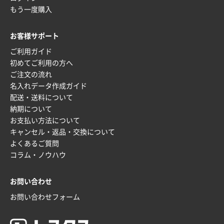
ラミネート紙袋 規格L4サイズ(B4対応)
1000枚
もう一度購入
2025年12月04日 17:34
値段が安かった。
お客様サポート
ご利用ガイド
兵庫県のお客様
初めてご利用の方へ
スタンダードメモ100P
100枚
ご注文の流れ
2025年12月02日 23:00
名入れデータ作成ガイド
ロゴが入れられること
配送・送料について
納期について
大阪府E社様
お支払い方法について
ECOワンポイントポリ袋 A4サイズ（白）
1000枚
キャンセル・返品・交換について
2025年11月28日 15:13
よくあるご質問
他部署のスタッフからの指示
コラム・ノウハウ
兵庫県S社様
お問い合わせ
A4箔押し名入れクリアファイル
300枚
2025年11月27日 10:45
お問い合わせフォーム
以前発注しているので、データが残っている点が良か
ったので