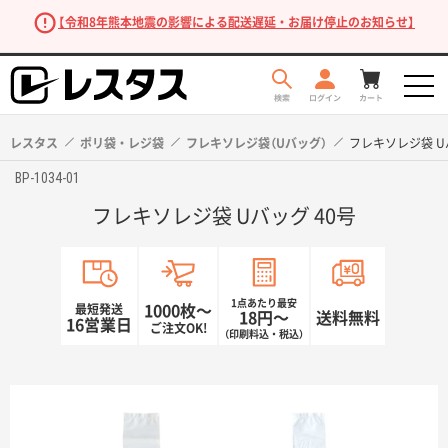
【令和8年熊本地震の影響による配送遅延・お届け停止のお知らせ】
レスタス
ポリ袋・レジ袋
フレキソレジ袋（Uバッグ）
フレキソレジ袋 U
BP-1034-01
フレキソレジ袋 Uバッグ 40号
1点あたり最安
最短発送
1000枚〜
18円〜
送料無料
16営業日
ご注文OK!
（印刷料込・税込）
商品を探す