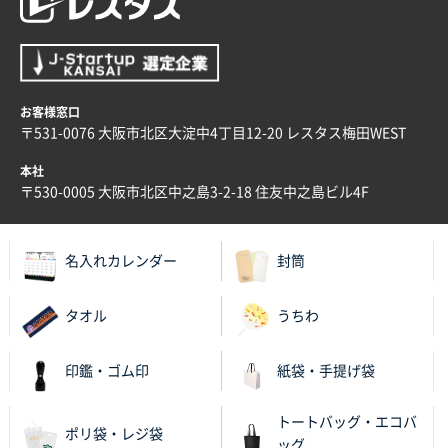
栃木県M社様
ビオトープデスクメモ100P
100枚
2025年11月25日 16:41
前回同様、安心できるから
お客様窓口
〒531-0076 大阪市北区大淀中4丁目12-20 レスタス梅田WEST
茨城県G社様
本社
uni ジェットストリーム 05
300枚
〒530-0005 大阪市北区中之島3-2-18 住友中之島ビル4F
2025年11月21日 16:39
何度か注文していて、満足していたから
名入れカレンダー
封筒
神奈川県のお客様
のしメモ100P
800枚
タオル
うちわ
2025年11月18日 13:29
のし文言が変更できたのと価格。
印鑑・ゴム印
紙袋・手提げ袋
千葉県M社様
トートバッグ・エコバ
ワンポイント箔押し紙袋 Sサイズ(A5対応)
100枚
ポリ袋・レジ袋
ッグ