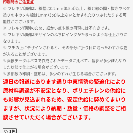
印刷時のご注意点
※ フレキソ印刷は、線幅は0.2ｍｍ（0.5pt）以上、線と線の間・抜きやベタ
塗りの中のヌキ線は1ｍｍ（3pt）以上ないとかすれたりつぶれたりする可
能性がございます。
※ フレキソ印刷のため、細かい点や線の再現には不向きです。
※ フレキソ印刷はデザインのふちにインクがたまったような仕上がりに
なります。
※ マチの上にデザインされると、その部分に折り目に沿ったわずかな筋
が入ることがございます。
※画像データはパスで作成されたデータに比べて、輪郭が多少ぼんやり
した状態で仕上がる場合がございます。
※多部数の印刷・整形は、多少のずれが生じる場合がございます。
連日の報道にあります通り中東情勢の緊迫化により
原材料調達が不安定となり、ポリエチレンの供給に
も影響が見込まれるため、安定供給に努めてまいり
ますが、状況により納期・数量・価格の調整をご相
談させていただく場合がございます。
1色