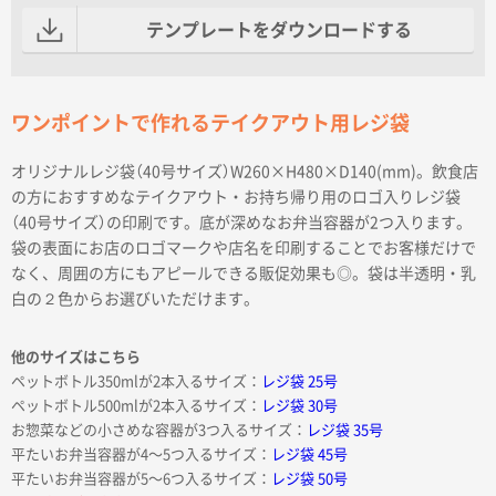
テンプレートをダウンロードする
ワンポイントで作れるテイクアウト用レジ袋
オリジナルレジ袋（40号サイズ）W260×H480×D140(mm)。飲食店
の方におすすめなテイクアウト・お持ち帰り用のロゴ入りレジ袋
（40号サイズ）の印刷です。底が深めなお弁当容器が2つ入ります。
袋の表面にお店のロゴマークや店名を印刷することでお客様だけで
なく、周囲の方にもアピールできる販促効果も◎。袋は半透明・乳
白の２色からお選びいただけます。
他のサイズはこちら
ペットボトル350mlが2本入るサイズ：
レジ袋 25号
ペットボトル500mlが2本入るサイズ：
レジ袋 30号
お惣菜などの小さめな容器が3つ入るサイズ：
レジ袋 35号
平たいお弁当容器が4〜5つ入るサイズ：
レジ袋 45号
平たいお弁当容器が5〜6つ入るサイズ：
レジ袋 50号