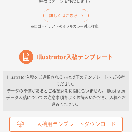
弊社でデータを作成します。
和歌山県H社様
ECO OPPワンポイントポリ袋 A4サイズ（透明）
詳しくはこちら
500枚
※ロゴ・イラストのみフルカラー対応可能。
2026年04月16日 14:31
価格と納期
東京都のお客様
ワンポイントポリ袋 A4サイズ
Illustrator入稿テンプレート
1000枚
2026年04月16日 11:41
納期が早い
Illustrator入稿をご選択される方は以下のテンプレートをご参考
ください。
東京都K社様
データの不備があるとご希望納期に間に合いません。 Illustrator
ワンポイントポリ袋 A4サイズ
300枚
データ入稿についての注意事項をよくお読みいただき、入稿へお
2026年04月01日 16:32
進みください。
こちらの需要にあったので
鳥取県T社様
入稿用テンプレートダウンロード
【オーダー商品】特別ご注文ページ04
2150枚