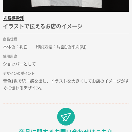
見積りの仕方が明確だったから
東京都D社様
お客様事例
【オーダー商品】特別ご注文ページ04
1000枚
イラストで伝えるお店のイメージ
2026年02月17日 12:18
柔軟かつスピーディーに対応してくれたため
商品仕様
本体色：乳白 印刷方法：片面1色印刷(紺)
東京都のお客様
使用用途
ラミネート紙袋 規格L1サイズ(A4対応)
1000枚
ショッパーとして
2026年02月16日 14:47
分かりやすく、予算に近かったため
デザインのポイント
青色1色で統一感を出し、イラストを大きくしてお店のイメージがす
ぐに伝わるデザイン。
大阪府F社様
【オーダー商品】特別ご注文ページ04
1枚
2026年02月13日 22:10
レスタスさんでは以前、自社封筒を製作していただき
ました早く、安く、丁寧につくられているので安心し
てお願いできます。
商品に関するお問い合わせはこちら