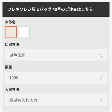
サイトメニュー
フレキソレジ袋 Uバッグ 40号のご注文はこちら
初めての方へ
本体色
ご注文の流れ
印刷方法
お見積書の作成方法
データ入稿ガイド
数量
再注文について
入稿方法
よくあるご質問