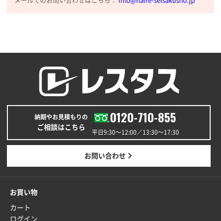
メールでのお問い合わせはこちら：
info@naire-seisakusho.jp
東京都M社様
ワンポイント箔押し紙袋 M横サイズ(A4対応)
100
枚
2025年12月22日 03:31
価格と納期が希望に合ったから
神奈川県S社様
ワンポイント箔押し紙袋 M横サイズ(A4対応)
500
枚
0120-710-855
2025年12月16日 10:39
納期やお見積もりの
ご相談はこちら
短納期対応が素晴らしい
平日9:30〜12:00／13:30〜17:30
富山県O社様
お問い合わせ
uni ジェットストリーム 07
100枚
2025年12月09日 14:04
安い、早い
お買い物
カート
埼玉県G社様
ログイン