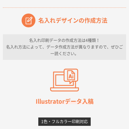
原稿データ流用が可能で価格が妥当なこと
名入れデザインの作成方法
兵庫県のお客様
チケットホルダー ダブルポケット
1000枚
2026年07月13日 10:50
名入れ印刷データの作成方法は4種類！
上記のとおりです。
名入れ方法によって、データ作成方法が異なりますので、ぜひご
一読ください。
愛知県I社様
【オーダー商品】特別ご注文ページ04
3000枚
2026年07月03日 09:23
柳さんの対応が素晴らしかった。
千葉県A社様
フレキソレジ袋 Uバッグ 35号
5000枚
Illustratorデータ入稿
2026年06月28日 15:14
前回購入したので
1色・フルカラー印刷対応
千葉県A社様