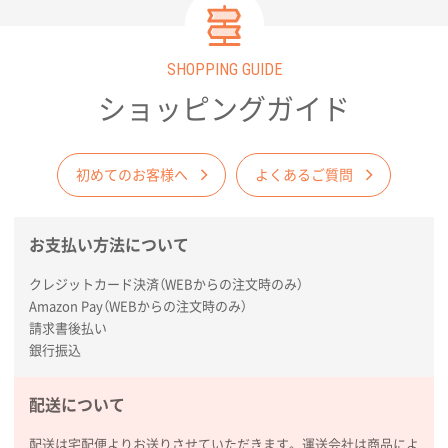
枚
2026年01月27日 13:12
毎年注文しており、信頼できるから。出来上がりも満
SHOPPING GUIDE
足している。
ショッピングガイド
熊本県S社様
ぺんてる ビクーニャフィール
1000枚
2026年01月26日 15:45
初めてのお客様へ
よくあるご質問
印刷範囲が広かったから、取扱商品
新潟県R社様
お支払い方法について
ワンポイントポリ袋 A4サイズ
1000枚
クレジットカード決済（WEBからの注文時のみ）
2026年01月16日 10:53
Amazon Pay（WEBからの注文時のみ）
納期が比較的短く、ロット数が豊富に選べて価格が安
請求書後払い
かったため
銀行振込
山口県P社様
配送について
【トートバッグ・エコバッグ】特別ご注文ページ
③
1枚
配送は宅配便よりお送りさせていただきます。運送会社は商品によ