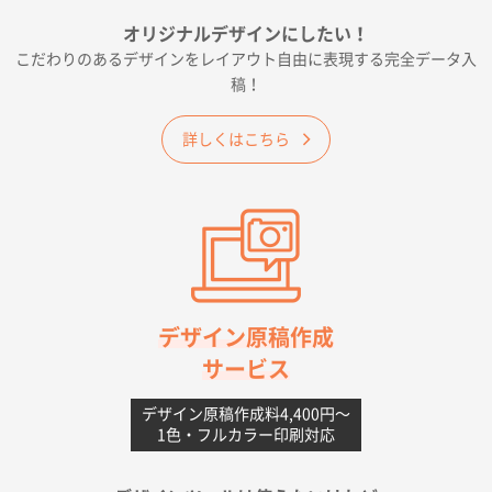
フレキソレジ袋 Uバッグ 35号
5000枚
オリジナルデザインにしたい！
2026年06月19日 09:41
こだわりのあるデザインをレイアウト自由に表現する完全データ入
価格 大丈夫そうな会社に見えた
稿！
大阪府のお客様
詳しくはこちら
A4フルカラークリアファイル
1000枚
2026年06月11日 14:46
前回使用して良かった。
高知県I社様
【ポリ】特別ご注文ページ
1000枚
2026年06月08日 17:38
対応の速さ、丁寧さ、提案など
デザイン原稿作成
サービス
愛媛県S社様
不織布フラットバッグ（A4縦サイズ）
1000枚
デザイン原稿作成料4,400円〜
1色・フルカラー印刷対応
2026年05月25日 15:10
金額は当然のことですが、ネットからの注文しやすさ
が決め手です