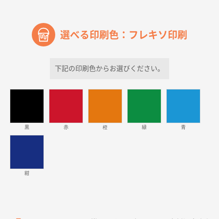
2026年03月30日 15:47
過去に当社の他の営業が注文した経緯があったため
選べる印刷色：フレキソ印刷
青森県D社様
ラミネート紙袋 規格S1サイズ(A5対応)
500枚
2026年03月26日 17:31
下記の印刷色からお選びください。
価格が安い
三重県S社様
スタンダードメモ100P
500枚
2026年03月23日 11:22
黒
赤
橙
緑
青
希望の商品、値段であった。いぜん注文したことがあ
るため、
東京都株社様
紺
ECOワンポイントポリ袋 A4サイズ（白）
500枚
2026年03月19日 18:57
他のサイトにない商品があったから。