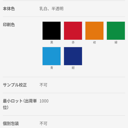
本体色
乳白、半透明
印刷色
黒
赤
橙
緑
青
紺
サンプル校正
不可
最小ロット（出荷単
1000
位）
個別包装
不可