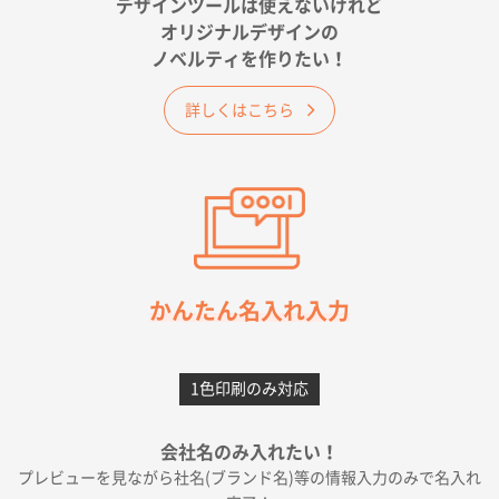
デザインツールは使えないけれど
オリジナルデザインの
佐賀県A社様
ノベルティを作りたい！
ベーシックサコッシュ
1000枚
2026年05月23日 16:24
詳しくはこちら
希望の商品（今回発注分）が一番安かったため
東京都M社様
ワンポイント箔押し紙袋 M横サイズ(A4対応)
100
枚
2026年05月21日 12:56
簡単そだったら
かんたん名入れ入力
愛知県F社様
カームメタル
300枚
1色印刷のみ対応
2026年05月19日 12:05
種類の豊富さと価格
会社名のみ入れたい！
プレビューを見ながら社名(ブランド名)等の情報入力のみで名入れ
大阪府E社様