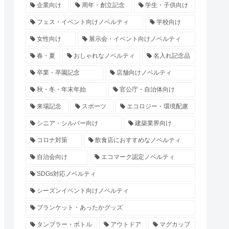
企業向け
周年・創立記念
学生・子供向け
フェス・イベント向けノベルティ
学校向け
女性向け
展示会・イベント向けノベルティ
春・夏
おしゃれなノベルティ
名入れ記念品
卒業・卒園記念
店舗向けノベルティ
秋・冬・年末年始
官公庁・自治体向け
来場記念
スポーツ
エコロジー・環境配慮
シニア・シルバー向け
建築業界向け
コロナ対策
飲食店におすすめなノベルティ
自治会向け
エコマーク認定ノベルティ
SDGs対応ノベルティ
シーズンイベント向けノベルティ
ブランケット・あったかグッズ
タンブラー・ボトル
アウトドア
マグカップ