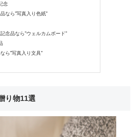
記念
品なら”写真入り色紙”
記念品なら”ウェルカムボード”
品
なら”写真入り文具”
り物11選