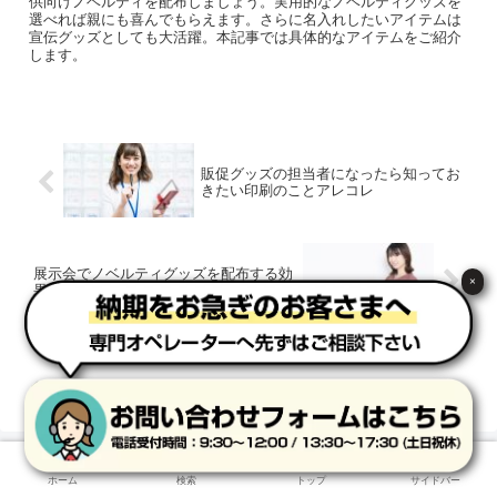
供向けノベルティを配布しましょう。実用的なノベルティグッズを
選べれば親にも喜んでもらえます。さらに名入れしたいアイテムは
宣伝グッズとしても大活躍。本記事では具体的なアイテムをご紹介
します。
販促グッズの担当者になったら知ってお
きたい印刷のことアレコレ
展示会でノベルティグッズを配布する効
×
果を論じてみる！
ホーム
ノベルティの選び方
ホーム
検索
トップ
サイドバー