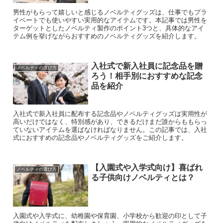
男性がもらって嬉しいと感じるノベルティグッズは、仕事でもプラ
イベートでも使いやすい実用的なアイテムです。本記事では男性を
ターゲットとしたノベルティ製作のポイント3つと、具体的なアイ
テム例を挙げながらおすすめのノベルティグッズを紹介します。
入社式で新入社員に記念品を贈
ノベルティの選び方
ろう！相手別におすすめな記念
品を紹介
入社式で新入社員に配布する記念品やノベルティグッズは実用性が
高いだけではなく、特別感があり、できるだけまだ誰からももらっ
ていないアイテムを選ばなければなりません。この記事では、入社
式におすすめの記念品やノベルティグッズをご紹介します。
【入園式や入学式向け】喜ばれ
ノベルティの選び方
る子供向けノベルティとは？
入園式や入学式に、幼稚園や保育園、小学校から歓迎の印として子