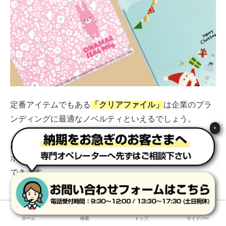
定番アイテムでもある
「クリアファイル」
は企業のブラ
ンディングに最適なノベルティといえるでしょう。
×
広い印刷面が特徴で、企業名だけでなくロゴや企業のPR
ポイント、イラストなどさまざま情報を盛り込むことが
できます。
また、「フルカラー印刷」の他に「箔押し印刷」もある
ホーム
検索
トップ
サイドバー
ので企業のイメージに合わせて選ぶと良いでしょう。