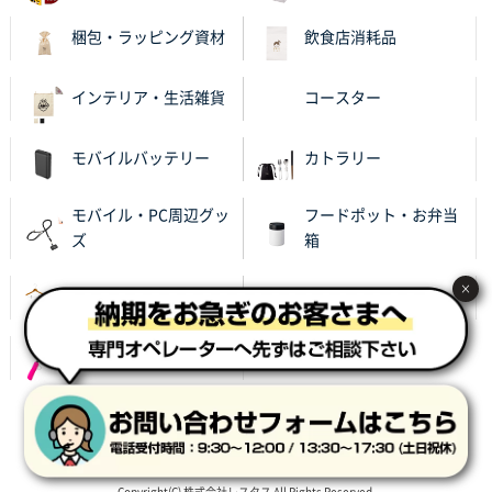
梱包・ラッピング資材
飲食店消耗品
インテリア・生活雑貨
コースター
モバイルバッテリー
カトラリー
モバイル・PC周辺グッ
フードポット・お弁当
ズ
箱
×
名入れハンガー
あったかグッズ
レイングッズ
サイト利用規約
プライバシーポリシー
会社概要
特定商取引に基づく表記
Copyright(C) 株式会社レスタス All Rights Reserved.