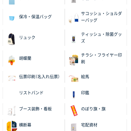
サコッシュ・ショルダ
保冷・保温バッグ
ーバッグ
ティッシュ・除菌グッ
リュック
ズ
チラシ・フライヤー印
胡蝶蘭
刷
伝票印刷（名入れ伝票）
絵馬
リストバンド
印鑑
ブース装飾・看板
のぼり旗・旗
横断幕
宅配資材