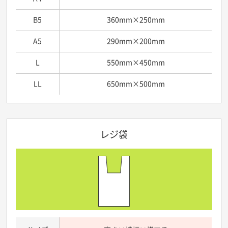
B5
360mm×250mm
A5
290mm×200mm
L
550mm×450mm
LL
650mm×500mm
レジ袋