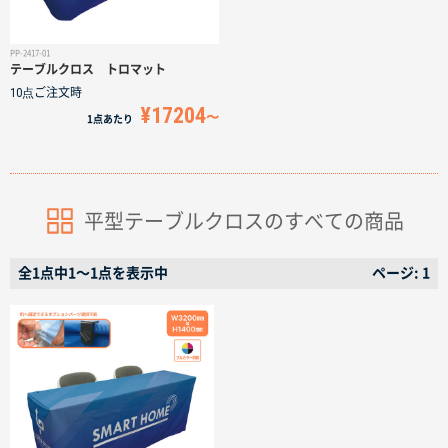
サイトメニュー
PP-2417-01
テーブルクロス トロマット
初めての方へ
10点
ご注文時
¥17204
1点
あたり
ご注文の流れ
お見積書の作成方法
平型テーブルクロスのすべての商品
データ入稿ガイド
全1点中1〜1点を表示中
ページ: 1
再注文について
よくあるご質問