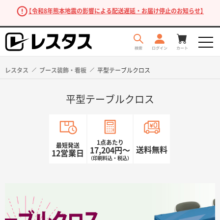
【令和8年熊本地震の影響による配送遅延・お届け停止のお知らせ】
レスタス
ブース装飾・看板
平型テーブルクロス
平型テーブルクロス
1点あたり
最短発送
送料無料
17,204円〜
12営業日
（印刷料込・税込）
商品を探す