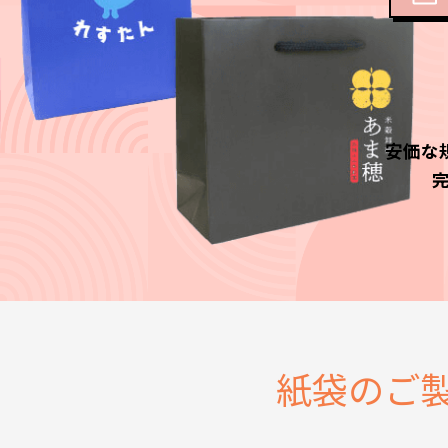
安価な
紙袋のご