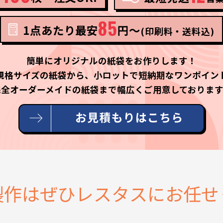
85
1点あたり最安
円〜
(印刷料・送料込)
簡単にオリジナルの紙袋をお作りします！
規格サイズの紙袋から、
小ロットで短納期なワンポイン
完全オーダーメイドの紙袋まで
幅広くご用意しております
製作は
ぜひレスタスに
お任せ