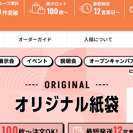
ループ累計
最小ロット
最短発送
100
12
0
件突破
枚～
営業日〜
オーダーガイド
入稿について
100
12
枚〜注文OK!
最短発送
営