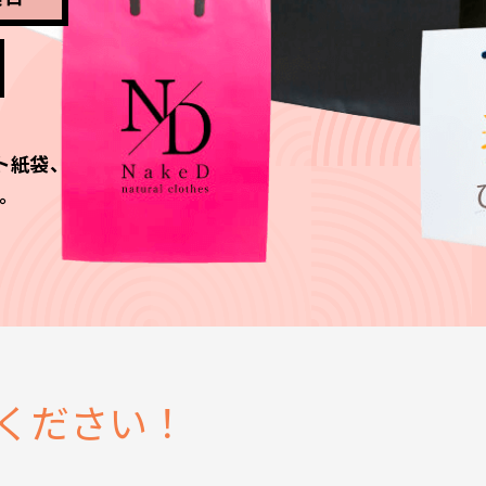
ト紙袋、
。
ください！