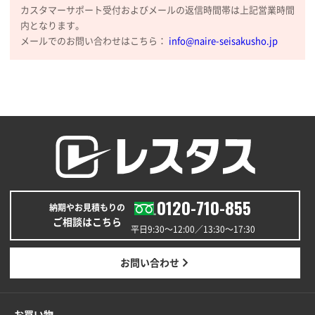
商品情報の正確な記載、スムーズなシステム対応
カスタマーサポート受付およびメールの返信時間帯は上記営業時間
内となります。
広島県(社様
メールでのお問い合わせはこちら：
info@naire-seisakusho.jp
タッチペン付3色+1色スリムペン（再生ABS）
500
枚
2026年01月27日 13:12
毎年注文しており、信頼できるから。出来上がりも満
足している。
熊本県S社様
ぺんてる ビクーニャフィール
1000枚
2026年01月26日 15:45
0120-710-855
印刷範囲が広かったから、取扱商品
納期やお見積もりの
ご相談はこちら
平日9:30〜12:00／13:30〜17:30
新潟県R社様
ワンポイントポリ袋 A4サイズ
1000枚
お問い合わせ
2026年01月16日 10:53
納期が比較的短く、ロット数が豊富に選べて価格が安
かったため