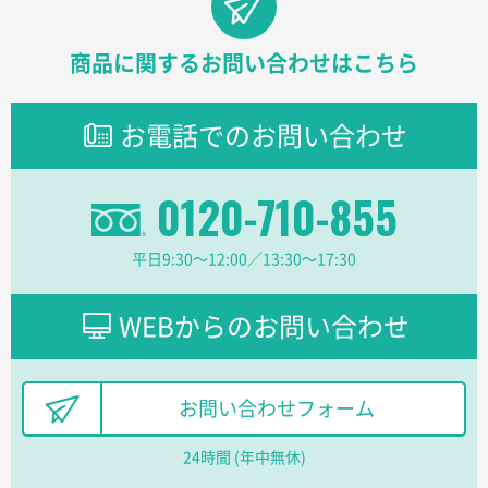
東京都株社様
ECOワンポイントポリ袋 A4サイズ（白）
500枚
2026年03月19日 18:57
商品に関するお問い合わせはこちら
他のサイトにない商品があったから。
お電話でのお問い合わせ
埼玉県のお客様
ポリ袋 手穴A4サイズ
5000枚
2026年03月18日 14:12
0120-710-855
安そうだった
平日9:30〜12:00／13:30〜17:30
東京都のお客様
ワンポイントポリ袋 B4サイズ
1000枚
2026年03月17日 19:11
WEBからのお問い合わせ
実績が多そうでお安いようだったので
徳島県S社様
お問い合わせフォーム
ワンポイントポリ袋 A4サイズ
1000枚
2026年03月09日 08:27
24時間 (年中無休)
金額が安いのと納期が間に合いそうなのと。