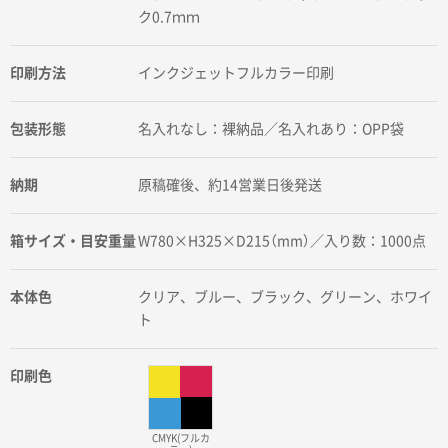
ク0.7ｍｍ
印刷方法
インクジェットフルカラー印刷
包装形態
名入れなし：裸納品／名入れあり：OPP袋
納期
原稿確後、約14営業日後発送
箱サイズ・目安重量
W780×H325×D215（mm）／入り数：1000点
本体色
クリア、ブルー、ブラック、グリーン、ホワイ
ト
印刷色
CMYK(フルカ