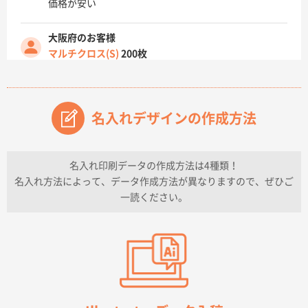
価格が安い
大阪府のお客様
マルチクロス(S)
200枚
2026年07月14日 13:26
原稿データ流用が可能で価格が妥当なこと
名入れデザインの作成方法
兵庫県のお客様
チケットホルダー ダブルポケット
1000枚
2026年07月13日 10:50
名入れ印刷データの作成方法は4種類！
上記のとおりです。
名入れ方法によって、データ作成方法が異なりますので、ぜひご
一読ください。
愛知県I社様
【オーダー商品】特別ご注文ページ04
3000枚
2026年07月03日 09:23
柳さんの対応が素晴らしかった。
千葉県A社様
フレキソレジ袋 Uバッグ 35号
5000枚