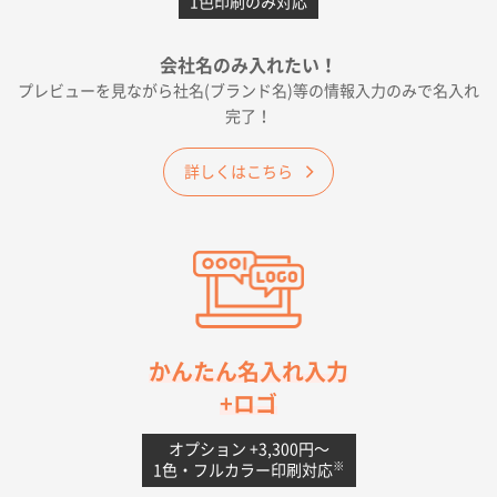
1色印刷のみ対応
2026年05月19日 12:05
種類の豊富さと価格
会社名のみ入れたい！
プレビューを見ながら社名(ブランド名)等の情報入力のみで名入れ
大阪府E社様
完了！
ワンポイントポリ袋 A4サイズ
1000枚
2026年04月25日 17:53
詳しくはこちら
納期が早そうだった
愛知県S社様
ワンポイントポリ袋 A4サイズ(黒)
1000枚
2026年04月20日 14:28
お値打ちだったので
茨城県G社様
かんたん名入れ入力
uni ジェットストリーム 05
300枚
+ロゴ
2026年04月18日 16:40
値段と注文のしやすさ
オプション +3,300円〜
※
1色・フルカラー印刷対応