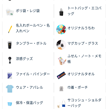
2025年12月09日 14:04
トートバッグ・エコバ
安い、早い
ポリ袋・レジ袋
ッグ
埼玉県G社様
名入れボールペン・名
ラミネート紙袋 規格L4サイズ(B4対応)
1000枚
オリジナルうちわ
入れペン
2025年12月04日 17:34
値段が安かった。
タンブラー・ボトル
マグカップ・グラス
兵庫県のお客様
スタンダードメモ100P
100枚
ふせん・ノート・メモ
涼感グッズ
2025年12月02日 23:00
帳
ロゴが入れられること
ファイル・バインダー
オリジナルタオル
大阪府E社様
ECOワンポイントポリ袋 A4サイズ（白）
1000枚
ウェア・アパレル
巾着・ポーチ
2025年11月28日 15:13
他部署のスタッフからの指示
サコッシュ・ショルダ
保冷・保温バッグ
ーバッグ
兵庫県S社様