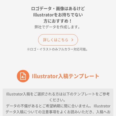
宮崎県Y社様
ポリ袋 手穴A4サイズ
5000枚
ロゴデータ・画像はあるけど
2026年04月17日 09:28
Illustratorをお持ちでない
印刷色が豊富であったため
方におすすめ！
弊社でデータを作成します。
和歌山県H社様
ECO OPPワンポイントポリ袋 A4サイズ（透明）
詳しくはこちら
500枚
※ロゴ・イラストのみフルカラー対応可能。
2026年04月16日 14:31
価格と納期
東京都のお客様
ワンポイントポリ袋 A4サイズ
Illustrator入稿テンプレート
1000枚
2026年04月16日 11:41
納期が早い
Illustrator入稿をご選択される方は以下のテンプレートをご参考
ください。
東京都K社様
データの不備があるとご希望納期に間に合いません。 Illustrator
ワンポイントポリ袋 A4サイズ
300枚
データ入稿についての注意事項をよくお読みいただき、入稿へお
2026年04月01日 16:32