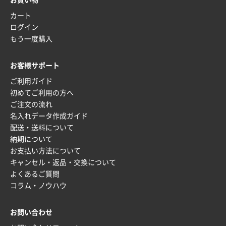
お買い物
カート
山口県P社様
ログイン
【トートバッグ・エコバッグ】特別ご注文ページ
もう一度購入
③
1枚
2026年01月09日 13:48
お客様サポート
希望の商品の取り扱いがあったので
ご利用ガイド
初めてご利用の方へ
大阪府のお客様
ご注文の流れ
厚手コットンマチ付トートL ナチュラル(A4対応)
名入れデータ作成ガイド
200枚
配送・送料について
2025年12月25日 13:33
納期について
いつもきちんとしてる。
お支払い方法について
キャンセル・返品・交換について
福島県W社様
よくあるご質問
A4バインダー(2ツ折)
300枚
コラム・ノウハウ
2025年12月24日 14:43
以前の注文も含め価格と品質
お問い合わせ