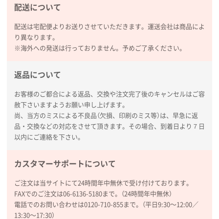
配送について
レスタスさんでは以前、自社封筒を製作していただき
ました早く、安く、丁寧につくられているので安心し
配送は宅配便よりお送りさせていただきます。運送会社は商品によ
てお願いできます。
り異なります。
※海外への発送は行っておりません。予めご了承ください。
長野県R社様
陶器マグストレートラウンドリップ
100枚
返品について
2026年02月09日 14:27
コップの形
お客様のご都合による返品、交換や注文完了後のキャンセルはご容
赦下さいますようお願い申し上げます。
尚、当方のミスによる不良品（欠損、印刷のミス等）は、早急に返
愛知県株社様
品・交換などの対応をさせて頂きます。その場合、到着日より７日
厚手コットンA4フラットトート ナチュラル
600
以内にご連絡を下さい。
枚
2026年02月03日 18:12
商品がよさそうだったから
カスタマーサポートについて
ご注文は当サイトにて24時間年中無休で受け付けております。
東京都N社様
FAXでのご注文は06-6136-5180まで。（24時間年中無休）
コットンバッグM(B4対応)
200枚
電話でのお問い合わせは0120-710-855まで。（平日9:30〜12:00／
2026年01月29日 11:46
13:30〜17:30）