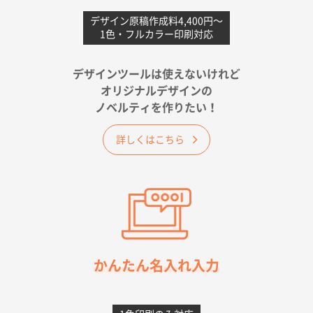
愛媛県S社様
不織布フラットバッグ（A4縦サイズ）
1000枚
デザイン原稿作成料4,400円〜
1色・フルカラー印刷対応
2026年05月25日 15:10
金額は当然のことですが、ネットからの注文しやすさ
が決め手です
デザインツールは使えないけれど
オリジナルデザインの
佐賀県A社様
ノベルティを作りたい！
ベーシックサコッシュ
1000枚
2026年05月23日 16:24
詳しくはこちら
希望の商品（今回発注分）が一番安かったため
東京都M社様
ワンポイント箔押し紙袋 M横サイズ(A4対応)
100
枚
2026年05月21日 12:56
簡単そだったら
かんたん名入れ入力
愛知県F社様
カームメタル
300枚