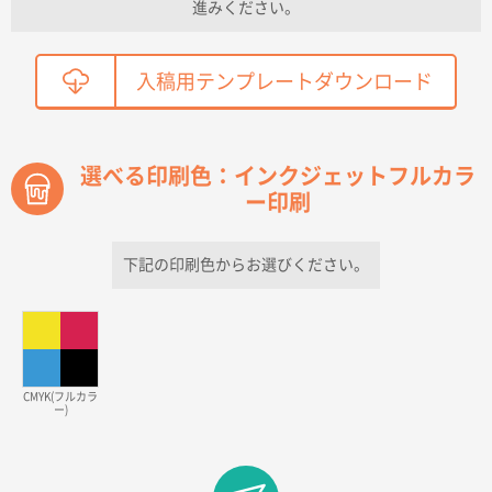
進みください。
こちらの需要にあったので
鳥取県T社様
入稿用テンプレートダウンロード
【オーダー商品】特別ご注文ページ04
2150枚
2026年03月30日 15:47
過去に当社の他の営業が注文した経緯があったため
選べる印刷色：インクジェットフルカラ
ー印刷
青森県D社様
ラミネート紙袋 規格S1サイズ(A5対応)
500枚
2026年03月26日 17:31
下記の印刷色からお選びください。
価格が安い
三重県S社様
スタンダードメモ100P
500枚
2026年03月23日 11:22
CMYK(フルカラ
ー)
希望の商品、値段であった。いぜん注文したことがあ
るため、