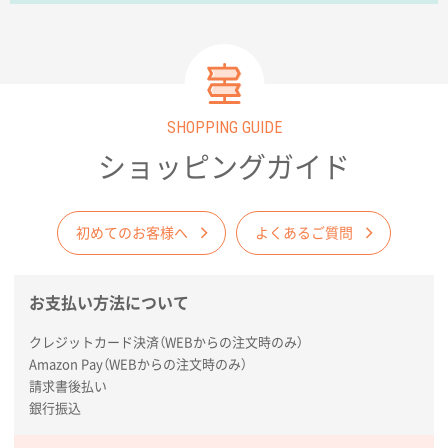
東京都のお客様
ラミネート紙袋 規格L1サイズ(A4対応)
1000枚
2026年02月26日 15:33
見積りの仕方が明確だったから
SHOPPING GUIDE
東京都D社様
ショッピングガイド
【オーダー商品】特別ご注文ページ04
1000枚
2026年02月17日 12:18
柔軟かつスピーディーに対応してくれたため
初めてのお客様へ
よくあるご質問
東京都のお客様
ラミネート紙袋 規格L1サイズ(A4対応)
1000枚
お支払い方法について
2026年02月16日 14:47
クレジットカード決済（WEBからの注文時のみ）
分かりやすく、予算に近かったため
Amazon Pay（WEBからの注文時のみ）
請求書後払い
大阪府F社様
銀行振込
【オーダー商品】特別ご注文ページ04
1枚
2026年02月13日 22:10