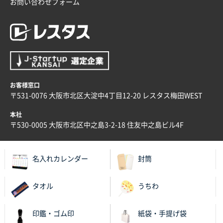
青森県K社様
お問い合わせフォーム
ワンポイントポリ袋 A4サイズ
1000枚
2025年12月24日 13:22
安い
東京都M社様
ワンポイント箔押し紙袋 M横サイズ(A4対応)
100
枚
お客様窓口
2025年12月22日 03:31
〒531-0076 大阪市北区大淀中4丁目12-20 レスタス梅田WEST
価格と納期が希望に合ったから
本社
〒530-0005 大阪市北区中之島3-2-18 住友中之島ビル4F
神奈川県S社様
ワンポイント箔押し紙袋 M横サイズ(A4対応)
500
枚
名入れカレンダー
封筒
2025年12月16日 10:39
短納期対応が素晴らしい
タオル
うちわ
富山県O社様
印鑑・ゴム印
紙袋・手提げ袋
uni ジェットストリーム 07
100枚