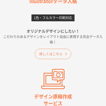
Illustratorデータ入稿
2026年06月28日 15:14
前回購入したので
1色・フルカラー印刷対応
千葉県A社様
フレキソレジ袋 Uバッグ 35号
5000枚
オリジナルデザインにしたい！
2026年06月19日 09:41
こだわりのあるデザインをレイアウト自由に表現する完全データ入
価格 大丈夫そうな会社に見えた
稿！
大阪府のお客様
詳しくはこちら
A4フルカラークリアファイル
1000枚
2026年06月11日 14:46
前回使用して良かった。
高知県I社様
【ポリ】特別ご注文ページ
1000枚
2026年06月08日 17:38
対応の速さ、丁寧さ、提案など
デザイン原稿作成
サービス