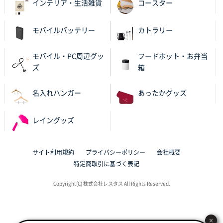
インテリア・生活雑貨
コースター
のし文言が変更できたのと価格。
千葉県M社様
モバイルバッテリー
カトラリー
ワンポイント箔押し紙袋 Sサイズ(A5対応)
100枚
2025年11月06日 14:57
モバイル・PC周辺グッ
フードポット・お弁当
営業ご担当者さまより、ご丁寧なサポートをいただ
ズ
箱
き、他のネット印刷サービスよりも安心して購入まで
進められました。
名入れハンガー
あったかグッズ
大阪府V社様
レイングッズ
【ポリ袋】特別ご注文ページ
3000枚
2025年11月06日 14:21
昨年利用した時に、納期と金額面でかなり業者さんを
サイト利用規約
プライバシーポリシー
会社概要
比較して決めさせていただきました。 昨年注文分も、
特定商取引に基づく表記
納期がギリギリだったにも関わらず、丁寧に対応して
頂きました。 今回も無理を言っておりますが、丁寧な
Copyright(C) 株式会社レスタス All Rights Reserved.
対応を頂いており助かっております。
和歌山県S社様
×