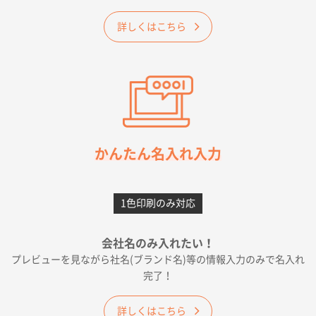
ベーシックサコッシュ
1000枚
2026年05月23日 16:24
詳しくはこちら
希望の商品（今回発注分）が一番安かったため
東京都M社様
ワンポイント箔押し紙袋 M横サイズ(A4対応)
100
枚
2026年05月21日 12:56
簡単そだったら
かんたん名入れ入力
愛知県F社様
カームメタル
300枚
1色印刷のみ対応
2026年05月19日 12:05
種類の豊富さと価格
会社名のみ入れたい！
プレビューを見ながら社名(ブランド名)等の情報入力のみで名入れ
大阪府E社様
完了！
ワンポイントポリ袋 A4サイズ
1000枚
2026年04月25日 17:53
詳しくはこちら
納期が早そうだった