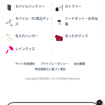
バリエーション
モバイルバッテリー
カトラリー
岡山県K社様
モバイル・PC周辺グッ
フードポット・お弁当
ワンポイントポリ袋 A4サイズ
1000枚
ズ
箱
2025年10月28日 09:06
サイトが見やすい
名入れハンガー
あったかグッズ
東京都N社様
レイングッズ
ワンポイントポリ袋 A4サイズ
700枚
2025年10月16日 11:34
サイト構成が解りやすかったから
サイト利用規約
プライバシーポリシー
会社概要
特定商取引に基づく表記
東京都J社様
ブックメモ付箋
200枚
Copyright(C) 株式会社レスタス All Rights Reserved.
2025年10月16日 10:30
丁度良いものがあったので
群馬県K社様
×