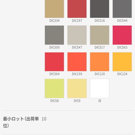
DIC334
DIC197
DIC516
DIC544
DIC550
DIC547
DIC517
DIC563
DIC564
DIC159
DIC120
DIC124
DIC58
DIC9
白
最小ロット（出荷単
10
位）