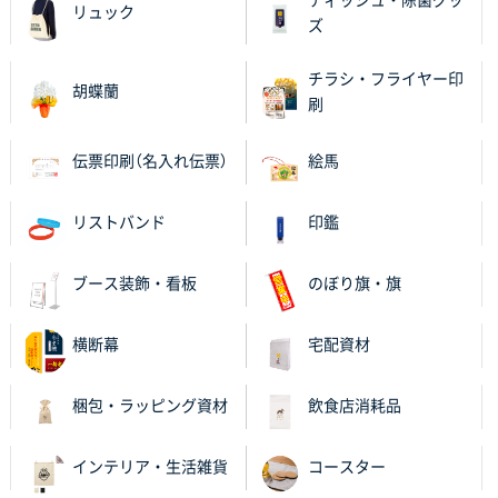
リュック
進められました。
ズ
大阪府V社様
チラシ・フライヤー印
胡蝶蘭
【ポリ袋】特別ご注文ページ
3000枚
刷
2025年11月06日 14:21
昨年利用した時に、納期と金額面でかなり業者さんを
伝票印刷（名入れ伝票）
絵馬
比較して決めさせていただきました。 昨年注文分も、
納期がギリギリだったにも関わらず、丁寧に対応して
リストバンド
印鑑
頂きました。 今回も無理を言っておりますが、丁寧な
対応を頂いており助かっております。
ブース装飾・看板
のぼり旗・旗
和歌山県S社様
レギュラーのぼり（W600mm×H1800mm）
4枚
横断幕
宅配資材
2025年11月05日 11:13
紹介されたから
梱包・ラッピング資材
飲食店消耗品
大分県Y社様
不織布スクエアトート(A4サイズ)
300枚
インテリア・生活雑貨
コースター
2025年10月28日 17:10