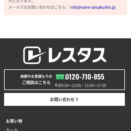
内となります。
大阪府のお客様
メールでのお問い合わせはこちら：
info@naire-seisakusho.jp
厚手コットンマチ付トートL ナチュラル(A4対応)
200枚
2025年12月25日 13:33
いつもきちんとしてる。
福島県W社様
A4バインダー(2ツ折)
300枚
2025年12月24日 14:43
以前の注文も含め価格と品質
0120-710-855
納期やお見積もりの
ご相談はこちら
青森県K社様
平日9:30〜12:00／13:30〜17:30
ワンポイントポリ袋 A4サイズ
1000枚
2025年12月24日 13:22
お問い合わせ
安い
東京都M社様
お買い物
ワンポイント箔押し紙袋 M横サイズ(A4対応)
100
カート