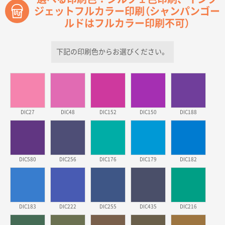
ジェットフルカラー印刷（シャンパンゴー
青森県D社様
ルドはフルカラー印刷不可）
ラミネート紙袋 規格S1サイズ(A5対応)
500枚
2026年03月26日 17:31
価格が安い
下記の印刷色からお選びください。
三重県S社様
スタンダードメモ100P
500枚
2026年03月23日 11:22
希望の商品、値段であった。いぜん注文したことがあ
DIC27
DIC48
DIC152
DIC150
DIC188
るため、
東京都株社様
ECOワンポイントポリ袋 A4サイズ（白）
500枚
DIC580
DIC256
DIC176
DIC179
DIC182
2026年03月19日 18:57
他のサイトにない商品があったから。
埼玉県のお客様
DIC183
DIC222
DIC255
DIC435
DIC216
ポリ袋 手穴A4サイズ
5000枚