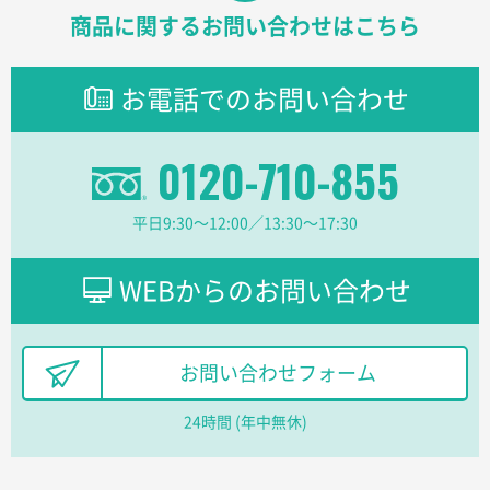
【オーダー商品】特別ご注文ページ04
1000枚
商品に関するお問い合わせはこちら
2026年02月17日 12:18
柔軟かつスピーディーに対応してくれたため
お電話でのお問い合わせ
東京都のお客様
ラミネート紙袋 規格L1サイズ(A4対応)
1000枚
0120-710-855
2026年02月16日 14:47
分かりやすく、予算に近かったため
平日9:30〜12:00／13:30〜17:30
大阪府F社様
【オーダー商品】特別ご注文ページ04
1枚
WEBからのお問い合わせ
2026年02月13日 22:10
レスタスさんでは以前、自社封筒を製作していただき
ました早く、安く、丁寧につくられているので安心し
お問い合わせフォーム
てお願いできます。
24時間 (年中無休)
長野県R社様
陶器マグストレートラウンドリップ
100枚