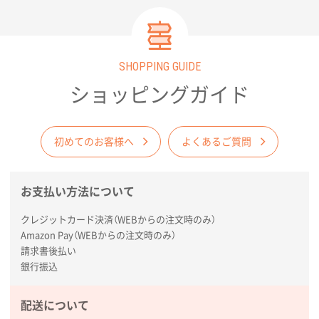
2026年02月09日 14:27
コップの形
愛知県株社様
SHOPPING GUIDE
厚手コットンA4フラットトート ナチュラル
600
枚
ショッピングガイド
2026年02月03日 18:12
商品がよさそうだったから
初めてのお客様へ
よくあるご質問
東京都N社様
コットンバッグM(B4対応)
200枚
2026年01月29日 11:46
お支払い方法について
商品情報の正確な記載、スムーズなシステム対応
クレジットカード決済（WEBからの注文時のみ）
Amazon Pay（WEBからの注文時のみ）
広島県(社様
請求書後払い
タッチペン付3色+1色スリムペン（再生ABS）
500
銀行振込
枚
2026年01月27日 13:12
配送について
毎年注文しており、信頼できるから。出来上がりも満