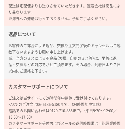
足している。
配送は宅配便よりお送りさせていただきます。運送会社は商品によ
り異なります。
熊本県S社様
※海外への発送は行っておりません。予めご了承ください。
ぺんてる ビクーニャフィール
1000枚
2026年01月26日 15:45
返品について
印刷範囲が広かったから、取扱商品
お客様のご都合による返品、交換や注文完了後のキャンセルはご容
赦下さいますようお願い申し上げます。
新潟県R社様
尚、当方のミスによる不良品（欠損、印刷のミス等）は、早急に返
ワンポイントポリ袋 A4サイズ
1000枚
品・交換などの対応をさせて頂きます。その場合、到着日より７日
2026年01月16日 10:53
以内にご連絡を下さい。
納期が比較的短く、ロット数が豊富に選べて価格が安
かったため
カスタマーサポートについて
山口県P社様
ご注文は当サイトにて24時間年中無休で受け付けております。
【トートバッグ・エコバッグ】特別ご注文ページ
FAXでのご注文は06-6136-5180まで。（24時間年中無休）
③
1枚
電話でのお問い合わせは0120-710-855まで。（平日9:30〜12:00／
2026年01月09日 13:48
13:30〜17:30）
希望の商品の取り扱いがあったので
カスタマーサポート受付およびメールの返信時間帯は上記営業時間