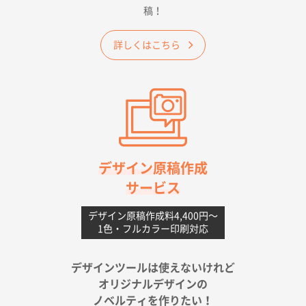
価格 大丈夫そうな会社に見えた
稿！
大阪府のお客様
詳しくはこちら
A4フルカラークリアファイル
1000枚
2026年06月11日 14:46
前回使用して良かった。
高知県I社様
【ポリ】特別ご注文ページ
1000枚
2026年06月08日 17:38
対応の速さ、丁寧さ、提案など
デザイン原稿作成
サービス
愛媛県S社様
不織布フラットバッグ（A4縦サイズ）
1000枚
デザイン原稿作成料4,400円〜
1色・フルカラー印刷対応
2026年05月25日 15:10
金額は当然のことですが、ネットからの注文しやすさ
が決め手です
デザインツールは使えないけれど
オリジナルデザインの
佐賀県A社様
ノベルティを作りたい！