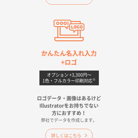
愛知県S社様
ワンポイントポリ袋 A4サイズ(黒)
1000枚
2026年04月20日 14:28
お値打ちだったので
茨城県G社様
かんたん名入れ入力
uni ジェットストリーム 05
300枚
+ロゴ
2026年04月18日 16:40
値段と注文のしやすさ
オプション +3,300円〜
※
1色・フルカラー印刷対応
宮崎県Y社様
ポリ袋 手穴A4サイズ
5000枚
ロゴデータ・画像はあるけど
2026年04月17日 09:28
Illustratorをお持ちでない
印刷色が豊富であったため
方におすすめ！
弊社でデータを作成します。
和歌山県H社様
ECO OPPワンポイントポリ袋 A4サイズ（透明）
詳しくはこちら