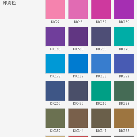
印刷色
DIC27
DIC48
DIC152
DIC150
DIC188
DIC580
DIC256
DIC176
DIC179
DIC182
DIC183
DIC222
DIC255
DIC435
DIC216
DIC378
DIC352
DIC344
DIC347
DIC338