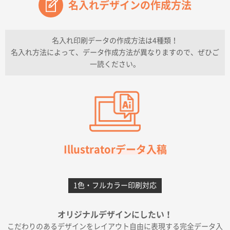
名入れデザインの作成方法
兵庫県のお客様
チケットホルダー ダブルポケット
1000枚
2026年07月13日 10:50
名入れ印刷データの作成方法は4種類！
上記のとおりです。
名入れ方法によって、データ作成方法が異なりますので、ぜひご
一読ください。
愛知県I社様
【オーダー商品】特別ご注文ページ04
3000枚
2026年07月03日 09:23
柳さんの対応が素晴らしかった。
千葉県A社様
フレキソレジ袋 Uバッグ 35号
5000枚
Illustratorデータ入稿
2026年06月28日 15:14
前回購入したので
1色・フルカラー印刷対応
千葉県A社様
フレキソレジ袋 Uバッグ 35号
5000枚
オリジナルデザインにしたい！
2026年06月19日 09:41
こだわりのあるデザインをレイアウト自由に表現する完全データ入