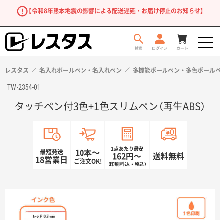
【令和8年熊本地震の影響による配送遅延・お届け停止のお知らせ】
レスタス
名入れボールペン・名入れペン
多機能ボールペン・多色ボール
TW-2354-01
タッチペン付3色+1色スリムペン（再生ABS）
1点あたり最安
最短発送
10本〜
162円〜
送料無料
18営業日
ご注文OK!
（印刷料込・税込）
商品を探す