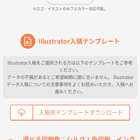
500枚
※ロゴ・イラストのみフルカラー対応可能。
2026年04月16日 14:31
価格と納期
東京都のお客様
ワンポイントポリ袋 A4サイズ
Illustrator入稿テンプレート
1000枚
2026年04月16日 11:41
納期が早い
Illustrator入稿をご選択される方は以下のテンプレートをご参考
ください。
東京都K社様
データの不備があるとご希望納期に間に合いません。 Illustrator
ワンポイントポリ袋 A4サイズ
300枚
データ入稿についての注意事項をよくお読みいただき、入稿へお
2026年04月01日 16:32
進みください。
こちらの需要にあったので
鳥取県T社様
入稿用テンプレートダウンロード
【オーダー商品】特別ご注文ページ04
2150枚
2026年03月30日 15:47
過去に当社の他の営業が注文した経緯があったため
選べる印刷色：シルク１色印刷、インク