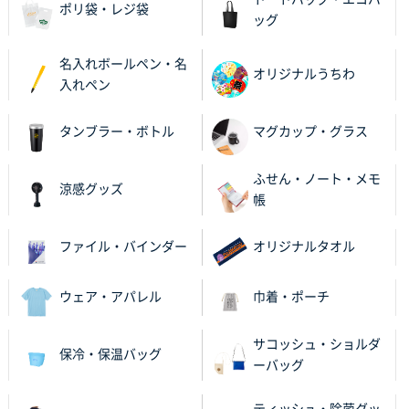
ビオトープデスクメモ100P
100枚
ポリ袋・レジ袋
ッグ
2025年11月25日 16:41
前回同様、安心できるから
名入れボールペン・名
オリジナルうちわ
入れペン
茨城県G社様
uni ジェットストリーム 05
300枚
タンブラー・ボトル
マグカップ・グラス
2025年11月21日 16:39
何度か注文していて、満足していたから
ふせん・ノート・メモ
涼感グッズ
帳
神奈川県のお客様
のしメモ100P
800枚
2025年11月18日 13:29
ファイル・バインダー
オリジナルタオル
のし文言が変更できたのと価格。
ウェア・アパレル
巾着・ポーチ
千葉県M社様
ワンポイント箔押し紙袋 Sサイズ(A5対応)
100枚
サコッシュ・ショルダ
保冷・保温バッグ
2025年11月06日 14:57
ーバッグ
営業ご担当者さまより、ご丁寧なサポートをいただ
き、他のネット印刷サービスよりも安心して購入まで
ティッシュ・除菌グッ