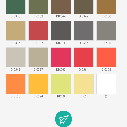
2026年03月18日 14:12
安そうだった
DIC378
DIC352
DIC344
DIC347
DIC338
東京都のお客様
ワンポイントポリ袋 B4サイズ
1000枚
2026年03月17日 19:11
実績が多そうでお安いようだったので
DIC334
DIC197
DIC516
DIC544
DIC550
徳島県S社様
ワンポイントポリ袋 A4サイズ
1000枚
DIC547
2026年03月09日 08:27
DIC517
DIC563
DIC564
DIC159
金額が安いのと納期が間に合いそうなのと。
東京都のお客様
DIC120
DIC124
DIC58
DIC9
白
ラミネート紙袋 規格L1サイズ(A4対応)
1000枚
2026年02月26日 15:33
見積りの仕方が明確だったから
東京都D社様