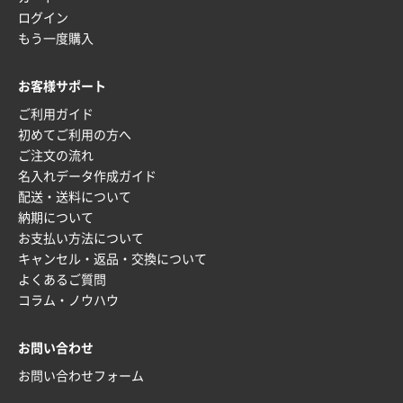
枚
ログイン
2025年12月22日 03:31
もう一度購入
価格と納期が希望に合ったから
お客様サポート
神奈川県S社様
ご利用ガイド
ワンポイント箔押し紙袋 M横サイズ(A4対応)
500
初めてご利用の方へ
枚
ご注文の流れ
2025年12月16日 10:39
名入れデータ作成ガイド
短納期対応が素晴らしい
配送・送料について
納期について
富山県O社様
お支払い方法について
uni ジェットストリーム 07
100枚
キャンセル・返品・交換について
2025年12月09日 14:04
よくあるご質問
安い、早い
コラム・ノウハウ
埼玉県G社様
お問い合わせ
ラミネート紙袋 規格L4サイズ(B4対応)
1000枚
2025年12月04日 17:34
お問い合わせフォーム
値段が安かった。