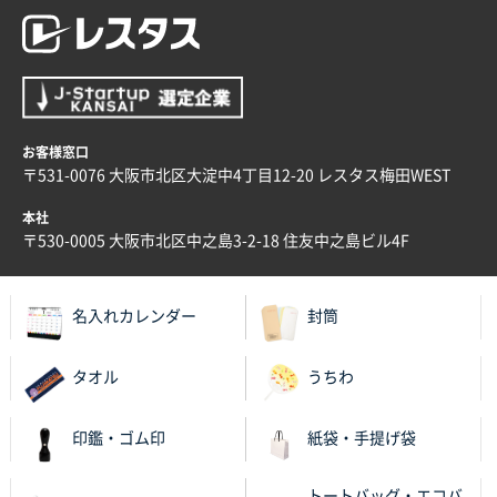
兵庫県のお客様
スタンダードメモ100P
100枚
2025年12月02日 23:00
ロゴが入れられること
お客様窓口
〒531-0076 大阪市北区大淀中4丁目12-20 レスタス梅田WEST
大阪府E社様
ECOワンポイントポリ袋 A4サイズ（白）
1000枚
本社
2025年11月28日 15:13
〒530-0005 大阪市北区中之島3-2-18 住友中之島ビル4F
他部署のスタッフからの指示
兵庫県S社様
名入れカレンダー
封筒
A4箔押し名入れクリアファイル
300枚
2025年11月27日 10:45
タオル
うちわ
以前発注しているので、データが残っている点が良か
ったので
印鑑・ゴム印
紙袋・手提げ袋
栃木県M社様
トートバッグ・エコバ